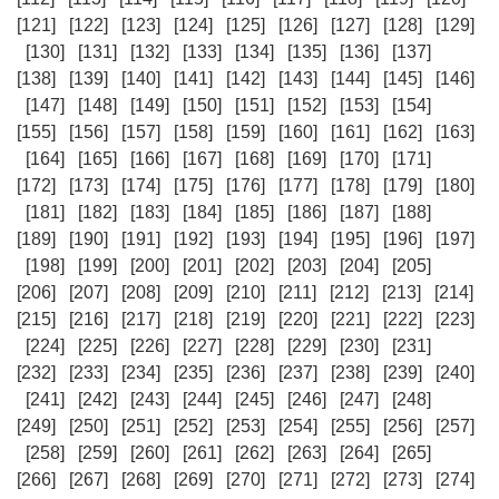
[121]
[122]
[123]
[124]
[125]
[126]
[127]
[128]
[129]
[130]
[131]
[132]
[133]
[134]
[135]
[136]
[137]
[138]
[139]
[140]
[141]
[142]
[143]
[144]
[145]
[146]
[147]
[148]
[149]
[150]
[151]
[152]
[153]
[154]
[155]
[156]
[157]
[158]
[159]
[160]
[161]
[162]
[163]
[164]
[165]
[166]
[167]
[168]
[169]
[170]
[171]
[172]
[173]
[174]
[175]
[176]
[177]
[178]
[179]
[180]
[181]
[182]
[183]
[184]
[185]
[186]
[187]
[188]
[189]
[190]
[191]
[192]
[193]
[194]
[195]
[196]
[197]
[198]
[199]
[200]
[201]
[202]
[203]
[204]
[205]
[206]
[207]
[208]
[209]
[210]
[211]
[212]
[213]
[214]
[215]
[216]
[217]
[218]
[219]
[220]
[221]
[222]
[223]
[224]
[225]
[226]
[227]
[228]
[229]
[230]
[231]
[232]
[233]
[234]
[235]
[236]
[237]
[238]
[239]
[240]
[241]
[242]
[243]
[244]
[245]
[246]
[247]
[248]
[249]
[250]
[251]
[252]
[253]
[254]
[255]
[256]
[257]
[258]
[259]
[260]
[261]
[262]
[263]
[264]
[265]
[266]
[267]
[268]
[269]
[270]
[271]
[272]
[273]
[274]