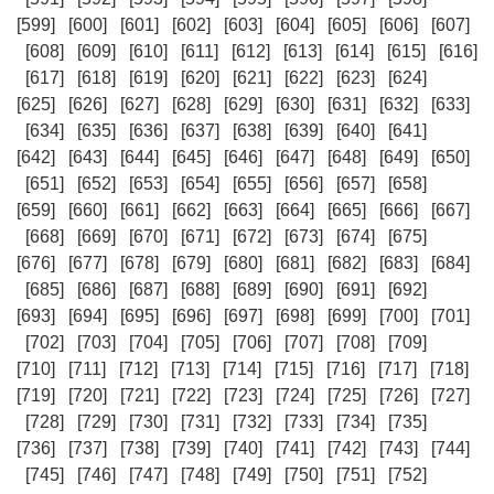
[599]
[600]
[601]
[602]
[603]
[604]
[605]
[606]
[607]
[608]
[609]
[610]
[611]
[612]
[613]
[614]
[615]
[616]
[617]
[618]
[619]
[620]
[621]
[622]
[623]
[624]
[625]
[626]
[627]
[628]
[629]
[630]
[631]
[632]
[633]
[634]
[635]
[636]
[637]
[638]
[639]
[640]
[641]
[642]
[643]
[644]
[645]
[646]
[647]
[648]
[649]
[650]
[651]
[652]
[653]
[654]
[655]
[656]
[657]
[658]
[659]
[660]
[661]
[662]
[663]
[664]
[665]
[666]
[667]
[668]
[669]
[670]
[671]
[672]
[673]
[674]
[675]
[676]
[677]
[678]
[679]
[680]
[681]
[682]
[683]
[684]
[685]
[686]
[687]
[688]
[689]
[690]
[691]
[692]
[693]
[694]
[695]
[696]
[697]
[698]
[699]
[700]
[701]
[702]
[703]
[704]
[705]
[706]
[707]
[708]
[709]
[710]
[711]
[712]
[713]
[714]
[715]
[716]
[717]
[718]
[719]
[720]
[721]
[722]
[723]
[724]
[725]
[726]
[727]
[728]
[729]
[730]
[731]
[732]
[733]
[734]
[735]
[736]
[737]
[738]
[739]
[740]
[741]
[742]
[743]
[744]
[745]
[746]
[747]
[748]
[749]
[750]
[751]
[752]