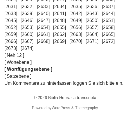
[2631]
[2632]
[2633]
[2634]
[2635]
[2636]
[2637]
[2638]
[2639]
[2640]
[2641]
[2642]
[2643]
[2644]
[2645]
[2646]
[2647]
[2648]
[2649]
[2650]
[2651]
[2652]
[2653]
[2654]
[2655]
[2656]
[2657]
[2658]
[2659]
[2660]
[2661]
[2662]
[2663]
[2664]
[2665]
[2666]
[2667]
[2668]
[2669]
[2670]
[2671]
[2672]
[2673]
[2674]
[ Neh 12 ]
[ Wortebene ]
[ Wortfügungsebene ]
[ Satzebene ]
Um Kommentare zu hinterlassen loggen Sie sich bitte ein.
© 2026
Biblia Hebraica transcripta
Powered by
WordPress
&
Themegraphy