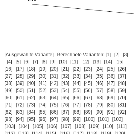
[Ausgewählte Variante]
Berechnete Varianten:
[1]
[2]
[3]
[4]
[5]
[6]
[7]
[8]
[9]
[10]
[11]
[12]
[13]
[14]
[15]
[16]
[17]
[18]
[19]
[20]
[21]
[22]
[23]
[24]
[25]
[26]
[27]
[28]
[29]
[30]
[31]
[32]
[33]
[34]
[35]
[36]
[37]
[38]
[39]
[40]
[41]
[42]
[43]
[44]
[45]
[46]
[47]
[48]
[49]
[50]
[51]
[52]
[53]
[54]
[55]
[56]
[57]
[58]
[59]
[60]
[61]
[62]
[63]
[64]
[65]
[66]
[67]
[68]
[69]
[70]
[71]
[72]
[73]
[74]
[75]
[76]
[77]
[78]
[79]
[80]
[81]
[82]
[83]
[84]
[85]
[86]
[87]
[88]
[89]
[90]
[91]
[92]
[93]
[94]
[95]
[96]
[97]
[98]
[99]
[100]
[101]
[102]
[103]
[104]
[105]
[106]
[107]
[108]
[109]
[110]
[111]
[112]
[113]
[114]
[115]
[116]
[117]
[118]
[119]
[120]