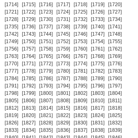
[1714]
[1715]
[1716]
[1717]
[1718]
[1719]
[1720]
[1721]
[1722]
[1723]
[1724]
[1725]
[1726]
[1727]
[1728]
[1729]
[1730]
[1731]
[1732]
[1733]
[1734]
[1735]
[1736]
[1737]
[1738]
[1739]
[1740]
[1741]
[1742]
[1743]
[1744]
[1745]
[1746]
[1747]
[1748]
[1749]
[1750]
[1751]
[1752]
[1753]
[1754]
[1755]
[1756]
[1757]
[1758]
[1759]
[1760]
[1761]
[1762]
[1763]
[1764]
[1765]
[1766]
[1767]
[1768]
[1769]
[1770]
[1771]
[1772]
[1773]
[1774]
[1775]
[1776]
[1777]
[1778]
[1779]
[1780]
[1781]
[1782]
[1783]
[1784]
[1785]
[1786]
[1787]
[1788]
[1789]
[1790]
[1791]
[1792]
[1793]
[1794]
[1795]
[1796]
[1797]
[1798]
[1799]
[1800]
[1801]
[1802]
[1803]
[1804]
[1805]
[1806]
[1807]
[1808]
[1809]
[1810]
[1811]
[1812]
[1813]
[1814]
[1815]
[1816]
[1817]
[1818]
[1819]
[1820]
[1821]
[1822]
[1823]
[1824]
[1825]
[1826]
[1827]
[1828]
[1829]
[1830]
[1831]
[1832]
[1833]
[1834]
[1835]
[1836]
[1837]
[1838]
[1839]
[1840]
[1841]
[1842]
[1843]
[1844]
[1845]
[1846]