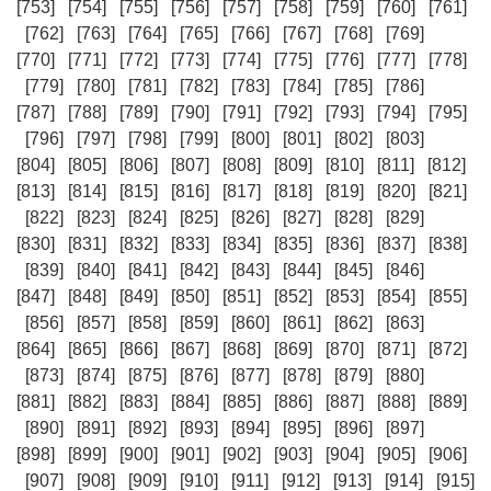
[753]
[754]
[755]
[756]
[757]
[758]
[759]
[760]
[761]
[762]
[763]
[764]
[765]
[766]
[767]
[768]
[769]
[770]
[771]
[772]
[773]
[774]
[775]
[776]
[777]
[778]
[779]
[780]
[781]
[782]
[783]
[784]
[785]
[786]
[787]
[788]
[789]
[790]
[791]
[792]
[793]
[794]
[795]
[796]
[797]
[798]
[799]
[800]
[801]
[802]
[803]
[804]
[805]
[806]
[807]
[808]
[809]
[810]
[811]
[812]
[813]
[814]
[815]
[816]
[817]
[818]
[819]
[820]
[821]
[822]
[823]
[824]
[825]
[826]
[827]
[828]
[829]
[830]
[831]
[832]
[833]
[834]
[835]
[836]
[837]
[838]
[839]
[840]
[841]
[842]
[843]
[844]
[845]
[846]
[847]
[848]
[849]
[850]
[851]
[852]
[853]
[854]
[855]
[856]
[857]
[858]
[859]
[860]
[861]
[862]
[863]
[864]
[865]
[866]
[867]
[868]
[869]
[870]
[871]
[872]
[873]
[874]
[875]
[876]
[877]
[878]
[879]
[880]
[881]
[882]
[883]
[884]
[885]
[886]
[887]
[888]
[889]
[890]
[891]
[892]
[893]
[894]
[895]
[896]
[897]
[898]
[899]
[900]
[901]
[902]
[903]
[904]
[905]
[906]
[907]
[908]
[909]
[910]
[911]
[912]
[913]
[914]
[915]