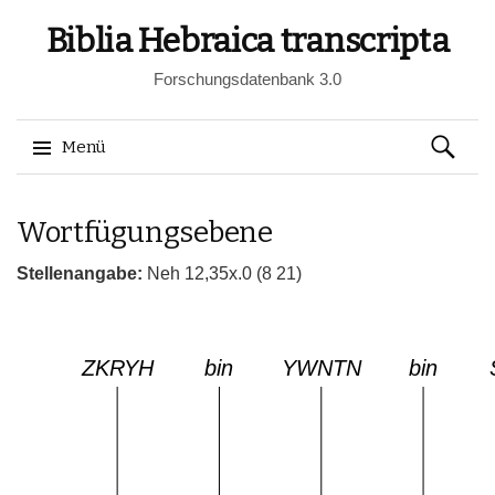
Biblia Hebraica transcripta
Forschungsdatenbank 3.0
Suchen
Menü
nach:
Springe
Wortfügungsebene
zum
Inhalt
Stellenangabe:
Neh 12,35x.0 (8 21)