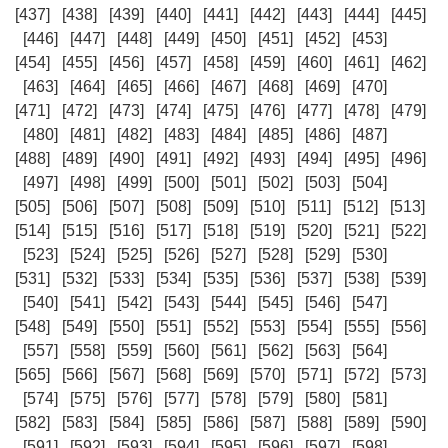
[437]
[438]
[439]
[440]
[441]
[442]
[443]
[444]
[445]
[446]
[447]
[448]
[449]
[450]
[451]
[452]
[453]
[454]
[455]
[456]
[457]
[458]
[459]
[460]
[461]
[462]
[463]
[464]
[465]
[466]
[467]
[468]
[469]
[470]
[471]
[472]
[473]
[474]
[475]
[476]
[477]
[478]
[479]
[480]
[481]
[482]
[483]
[484]
[485]
[486]
[487]
[488]
[489]
[490]
[491]
[492]
[493]
[494]
[495]
[496]
[497]
[498]
[499]
[500]
[501]
[502]
[503]
[504]
[505]
[506]
[507]
[508]
[509]
[510]
[511]
[512]
[513]
[514]
[515]
[516]
[517]
[518]
[519]
[520]
[521]
[522]
[523]
[524]
[525]
[526]
[527]
[528]
[529]
[530]
[531]
[532]
[533]
[534]
[535]
[536]
[537]
[538]
[539]
[540]
[541]
[542]
[543]
[544]
[545]
[546]
[547]
[548]
[549]
[550]
[551]
[552]
[553]
[554]
[555]
[556]
[557]
[558]
[559]
[560]
[561]
[562]
[563]
[564]
[565]
[566]
[567]
[568]
[569]
[570]
[571]
[572]
[573]
[574]
[575]
[576]
[577]
[578]
[579]
[580]
[581]
[582]
[583]
[584]
[585]
[586]
[587]
[588]
[589]
[590]
[591]
[592]
[593]
[594]
[595]
[596]
[597]
[598]