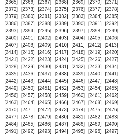
[2365]
[2366]
[2367]
[2368]
[2369]
[2370]
[2371]
[2372]
[2373]
[2374]
[2375]
[2376]
[2377]
[2378]
[2379]
[2380]
[2381]
[2382]
[2383]
[2384]
[2385]
[2386]
[2387]
[2388]
[2389]
[2390]
[2391]
[2392]
[2393]
[2394]
[2395]
[2396]
[2397]
[2398]
[2399]
[2400]
[2401]
[2402]
[2403]
[2404]
[2405]
[2406]
[2407]
[2408]
[2409]
[2410]
[2411]
[2412]
[2413]
[2414]
[2415]
[2416]
[2417]
[2418]
[2419]
[2420]
[2421]
[2422]
[2423]
[2424]
[2425]
[2426]
[2427]
[2428]
[2429]
[2430]
[2431]
[2432]
[2433]
[2434]
[2435]
[2436]
[2437]
[2438]
[2439]
[2440]
[2441]
[2442]
[2443]
[2444]
[2445]
[2446]
[2447]
[2448]
[2449]
[2450]
[2451]
[2452]
[2453]
[2454]
[2455]
[2456]
[2457]
[2458]
[2459]
[2460]
[2461]
[2462]
[2463]
[2464]
[2465]
[2466]
[2467]
[2468]
[2469]
[2470]
[2471]
[2472]
[2473]
[2474]
[2475]
[2476]
[2477]
[2478]
[2479]
[2480]
[2481]
[2482]
[2483]
[2484]
[2485]
[2486]
[2487]
[2488]
[2489]
[2490]
[2491]
[2492]
[2493]
[2494]
[2495]
[2496]
[2497]