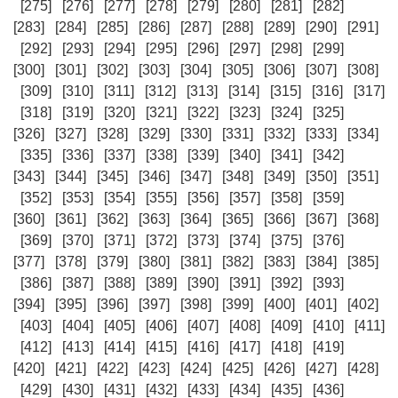
[275]
[276]
[277]
[278]
[279]
[280]
[281]
[282]
[283]
[284]
[285]
[286]
[287]
[288]
[289]
[290]
[291]
[292]
[293]
[294]
[295]
[296]
[297]
[298]
[299]
[300]
[301]
[302]
[303]
[304]
[305]
[306]
[307]
[308]
[309]
[310]
[311]
[312]
[313]
[314]
[315]
[316]
[317]
[318]
[319]
[320]
[321]
[322]
[323]
[324]
[325]
[326]
[327]
[328]
[329]
[330]
[331]
[332]
[333]
[334]
[335]
[336]
[337]
[338]
[339]
[340]
[341]
[342]
[343]
[344]
[345]
[346]
[347]
[348]
[349]
[350]
[351]
[352]
[353]
[354]
[355]
[356]
[357]
[358]
[359]
[360]
[361]
[362]
[363]
[364]
[365]
[366]
[367]
[368]
[369]
[370]
[371]
[372]
[373]
[374]
[375]
[376]
[377]
[378]
[379]
[380]
[381]
[382]
[383]
[384]
[385]
[386]
[387]
[388]
[389]
[390]
[391]
[392]
[393]
[394]
[395]
[396]
[397]
[398]
[399]
[400]
[401]
[402]
[403]
[404]
[405]
[406]
[407]
[408]
[409]
[410]
[411]
[412]
[413]
[414]
[415]
[416]
[417]
[418]
[419]
[420]
[421]
[422]
[423]
[424]
[425]
[426]
[427]
[428]
[429]
[430]
[431]
[432]
[433]
[434]
[435]
[436]