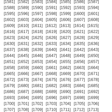
[1581]
[1582]
[1583]
[1584]
[1585]
[1586]
[1587]
[1588]
[1589]
[1590]
[1591]
[1592]
[1593]
[1594]
[1595]
[1596]
[1597]
[1598]
[1599]
[1600]
[1601]
[1602]
[1603]
[1604]
[1605]
[1606]
[1607]
[1608]
[1609]
[1610]
[1611]
[1612]
[1613]
[1614]
[1615]
[1616]
[1617]
[1618]
[1619]
[1620]
[1621]
[1622]
[1623]
[1624]
[1625]
[1626]
[1627]
[1628]
[1629]
[1630]
[1631]
[1632]
[1633]
[1634]
[1635]
[1636]
[1637]
[1638]
[1639]
[1640]
[1641]
[1642]
[1643]
[1644]
[1645]
[1646]
[1647]
[1648]
[1649]
[1650]
[1651]
[1652]
[1653]
[1654]
[1655]
[1656]
[1657]
[1658]
[1659]
[1660]
[1661]
[1662]
[1663]
[1664]
[1665]
[1666]
[1667]
[1668]
[1669]
[1670]
[1671]
[1672]
[1673]
[1674]
[1675]
[1676]
[1677]
[1678]
[1679]
[1680]
[1681]
[1682]
[1683]
[1684]
[1685]
[1686]
[1687]
[1688]
[1689]
[1690]
[1691]
[1692]
[1693]
[1694]
[1695]
[1696]
[1697]
[1698]
[1699]
[1700]
[1701]
[1702]
[1703]
[1704]
[1705]
[1706]
[1707]
[1708]
[1709]
[1710]
[1711]
[1712]
[1713]