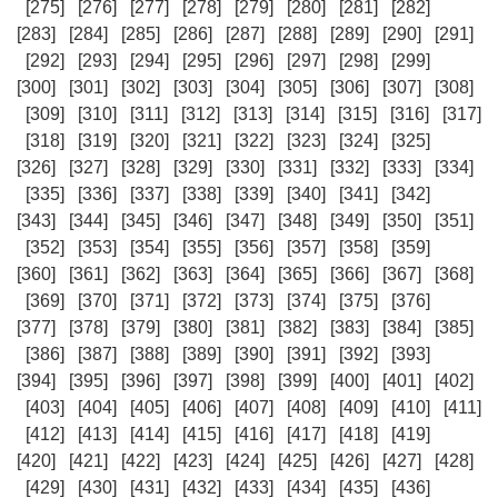
[275]
[276]
[277]
[278]
[279]
[280]
[281]
[282]
[283]
[284]
[285]
[286]
[287]
[288]
[289]
[290]
[291]
[292]
[293]
[294]
[295]
[296]
[297]
[298]
[299]
[300]
[301]
[302]
[303]
[304]
[305]
[306]
[307]
[308]
[309]
[310]
[311]
[312]
[313]
[314]
[315]
[316]
[317]
[318]
[319]
[320]
[321]
[322]
[323]
[324]
[325]
[326]
[327]
[328]
[329]
[330]
[331]
[332]
[333]
[334]
[335]
[336]
[337]
[338]
[339]
[340]
[341]
[342]
[343]
[344]
[345]
[346]
[347]
[348]
[349]
[350]
[351]
[352]
[353]
[354]
[355]
[356]
[357]
[358]
[359]
[360]
[361]
[362]
[363]
[364]
[365]
[366]
[367]
[368]
[369]
[370]
[371]
[372]
[373]
[374]
[375]
[376]
[377]
[378]
[379]
[380]
[381]
[382]
[383]
[384]
[385]
[386]
[387]
[388]
[389]
[390]
[391]
[392]
[393]
[394]
[395]
[396]
[397]
[398]
[399]
[400]
[401]
[402]
[403]
[404]
[405]
[406]
[407]
[408]
[409]
[410]
[411]
[412]
[413]
[414]
[415]
[416]
[417]
[418]
[419]
[420]
[421]
[422]
[423]
[424]
[425]
[426]
[427]
[428]
[429]
[430]
[431]
[432]
[433]
[434]
[435]
[436]