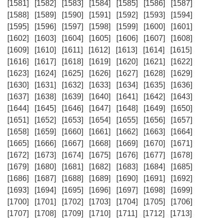
[1581]
[1582]
[1583]
[1584]
[1585]
[1586]
[1587]
[1588]
[1589]
[1590]
[1591]
[1592]
[1593]
[1594]
[1595]
[1596]
[1597]
[1598]
[1599]
[1600]
[1601]
[1602]
[1603]
[1604]
[1605]
[1606]
[1607]
[1608]
[1609]
[1610]
[1611]
[1612]
[1613]
[1614]
[1615]
[1616]
[1617]
[1618]
[1619]
[1620]
[1621]
[1622]
[1623]
[1624]
[1625]
[1626]
[1627]
[1628]
[1629]
[1630]
[1631]
[1632]
[1633]
[1634]
[1635]
[1636]
[1637]
[1638]
[1639]
[1640]
[1641]
[1642]
[1643]
[1644]
[1645]
[1646]
[1647]
[1648]
[1649]
[1650]
[1651]
[1652]
[1653]
[1654]
[1655]
[1656]
[1657]
[1658]
[1659]
[1660]
[1661]
[1662]
[1663]
[1664]
[1665]
[1666]
[1667]
[1668]
[1669]
[1670]
[1671]
[1672]
[1673]
[1674]
[1675]
[1676]
[1677]
[1678]
[1679]
[1680]
[1681]
[1682]
[1683]
[1684]
[1685]
[1686]
[1687]
[1688]
[1689]
[1690]
[1691]
[1692]
[1693]
[1694]
[1695]
[1696]
[1697]
[1698]
[1699]
[1700]
[1701]
[1702]
[1703]
[1704]
[1705]
[1706]
[1707]
[1708]
[1709]
[1710]
[1711]
[1712]
[1713]