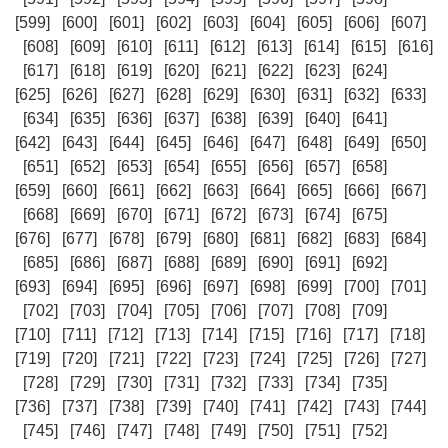
[599]
[600]
[601]
[602]
[603]
[604]
[605]
[606]
[607]
[608]
[609]
[610]
[611]
[612]
[613]
[614]
[615]
[616]
[617]
[618]
[619]
[620]
[621]
[622]
[623]
[624]
[625]
[626]
[627]
[628]
[629]
[630]
[631]
[632]
[633]
[634]
[635]
[636]
[637]
[638]
[639]
[640]
[641]
[642]
[643]
[644]
[645]
[646]
[647]
[648]
[649]
[650]
[651]
[652]
[653]
[654]
[655]
[656]
[657]
[658]
[659]
[660]
[661]
[662]
[663]
[664]
[665]
[666]
[667]
[668]
[669]
[670]
[671]
[672]
[673]
[674]
[675]
[676]
[677]
[678]
[679]
[680]
[681]
[682]
[683]
[684]
[685]
[686]
[687]
[688]
[689]
[690]
[691]
[692]
[693]
[694]
[695]
[696]
[697]
[698]
[699]
[700]
[701]
[702]
[703]
[704]
[705]
[706]
[707]
[708]
[709]
[710]
[711]
[712]
[713]
[714]
[715]
[716]
[717]
[718]
[719]
[720]
[721]
[722]
[723]
[724]
[725]
[726]
[727]
[728]
[729]
[730]
[731]
[732]
[733]
[734]
[735]
[736]
[737]
[738]
[739]
[740]
[741]
[742]
[743]
[744]
[745]
[746]
[747]
[748]
[749]
[750]
[751]
[752]