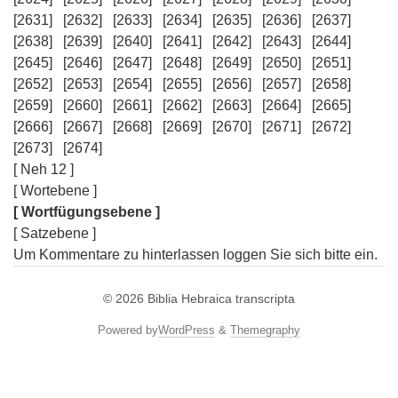
[2631]
[2632]
[2633]
[2634]
[2635]
[2636]
[2637]
[2638]
[2639]
[2640]
[2641]
[2642]
[2643]
[2644]
[2645]
[2646]
[2647]
[2648]
[2649]
[2650]
[2651]
[2652]
[2653]
[2654]
[2655]
[2656]
[2657]
[2658]
[2659]
[2660]
[2661]
[2662]
[2663]
[2664]
[2665]
[2666]
[2667]
[2668]
[2669]
[2670]
[2671]
[2672]
[2673]
[2674]
[ Neh 12 ]
[ Wortebene ]
[ Wortfügungsebene ]
[ Satzebene ]
Um Kommentare zu hinterlassen loggen Sie sich bitte ein.
© 2026
Biblia Hebraica transcripta
Powered by
WordPress
&
Themegraphy