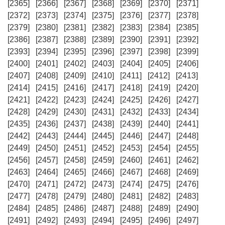
[2365]
[2366]
[2367]
[2368]
[2369]
[2370]
[2371]
[2372]
[2373]
[2374]
[2375]
[2376]
[2377]
[2378]
[2379]
[2380]
[2381]
[2382]
[2383]
[2384]
[2385]
[2386]
[2387]
[2388]
[2389]
[2390]
[2391]
[2392]
[2393]
[2394]
[2395]
[2396]
[2397]
[2398]
[2399]
[2400]
[2401]
[2402]
[2403]
[2404]
[2405]
[2406]
[2407]
[2408]
[2409]
[2410]
[2411]
[2412]
[2413]
[2414]
[2415]
[2416]
[2417]
[2418]
[2419]
[2420]
[2421]
[2422]
[2423]
[2424]
[2425]
[2426]
[2427]
[2428]
[2429]
[2430]
[2431]
[2432]
[2433]
[2434]
[2435]
[2436]
[2437]
[2438]
[2439]
[2440]
[2441]
[2442]
[2443]
[2444]
[2445]
[2446]
[2447]
[2448]
[2449]
[2450]
[2451]
[2452]
[2453]
[2454]
[2455]
[2456]
[2457]
[2458]
[2459]
[2460]
[2461]
[2462]
[2463]
[2464]
[2465]
[2466]
[2467]
[2468]
[2469]
[2470]
[2471]
[2472]
[2473]
[2474]
[2475]
[2476]
[2477]
[2478]
[2479]
[2480]
[2481]
[2482]
[2483]
[2484]
[2485]
[2486]
[2487]
[2488]
[2489]
[2490]
[2491]
[2492]
[2493]
[2494]
[2495]
[2496]
[2497]