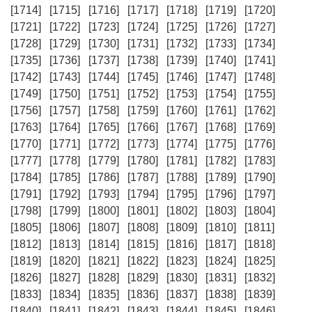
[1714]
[1715]
[1716]
[1717]
[1718]
[1719]
[1720]
[1721]
[1722]
[1723]
[1724]
[1725]
[1726]
[1727]
[1728]
[1729]
[1730]
[1731]
[1732]
[1733]
[1734]
[1735]
[1736]
[1737]
[1738]
[1739]
[1740]
[1741]
[1742]
[1743]
[1744]
[1745]
[1746]
[1747]
[1748]
[1749]
[1750]
[1751]
[1752]
[1753]
[1754]
[1755]
[1756]
[1757]
[1758]
[1759]
[1760]
[1761]
[1762]
[1763]
[1764]
[1765]
[1766]
[1767]
[1768]
[1769]
[1770]
[1771]
[1772]
[1773]
[1774]
[1775]
[1776]
[1777]
[1778]
[1779]
[1780]
[1781]
[1782]
[1783]
[1784]
[1785]
[1786]
[1787]
[1788]
[1789]
[1790]
[1791]
[1792]
[1793]
[1794]
[1795]
[1796]
[1797]
[1798]
[1799]
[1800]
[1801]
[1802]
[1803]
[1804]
[1805]
[1806]
[1807]
[1808]
[1809]
[1810]
[1811]
[1812]
[1813]
[1814]
[1815]
[1816]
[1817]
[1818]
[1819]
[1820]
[1821]
[1822]
[1823]
[1824]
[1825]
[1826]
[1827]
[1828]
[1829]
[1830]
[1831]
[1832]
[1833]
[1834]
[1835]
[1836]
[1837]
[1838]
[1839]
[1840]
[1841]
[1842]
[1843]
[1844]
[1845]
[1846]