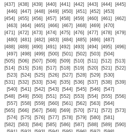
[437]
[438]
[439]
[440]
[441]
[442]
[443]
[444]
[445]
[446]
[447]
[448]
[449]
[450]
[451]
[452]
[453]
[454]
[455]
[456]
[457]
[458]
[459]
[460]
[461]
[462]
[463]
[464]
[465]
[466]
[467]
[468]
[469]
[470]
[471]
[472]
[473]
[474]
[475]
[476]
[477]
[478]
[479]
[480]
[481]
[482]
[483]
[484]
[485]
[486]
[487]
[488]
[489]
[490]
[491]
[492]
[493]
[494]
[495]
[496]
[497]
[498]
[499]
[500]
[501]
[502]
[503]
[504]
[505]
[506]
[507]
[508]
[509]
[510]
[511]
[512]
[513]
[514]
[515]
[516]
[517]
[518]
[519]
[520]
[521]
[522]
[523]
[524]
[525]
[526]
[527]
[528]
[529]
[530]
[531]
[532]
[533]
[534]
[535]
[536]
[537]
[538]
[539]
[540]
[541]
[542]
[543]
[544]
[545]
[546]
[547]
[548]
[549]
[550]
[551]
[552]
[553]
[554]
[555]
[556]
[557]
[558]
[559]
[560]
[561]
[562]
[563]
[564]
[565]
[566]
[567]
[568]
[569]
[570]
[571]
[572]
[573]
[574]
[575]
[576]
[577]
[578]
[579]
[580]
[581]
[582]
[583]
[584]
[585]
[586]
[587]
[588]
[589]
[590]
[591]
[592]
[593]
[594]
[595]
[596]
[597]
[598]