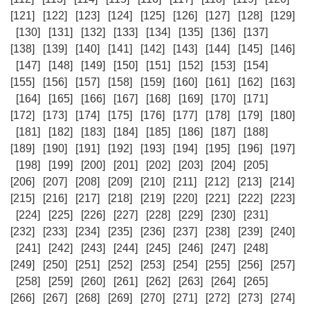
[121]
[122]
[123]
[124]
[125]
[126]
[127]
[128]
[129]
[130]
[131]
[132]
[133]
[134]
[135]
[136]
[137]
[138]
[139]
[140]
[141]
[142]
[143]
[144]
[145]
[146]
[147]
[148]
[149]
[150]
[151]
[152]
[153]
[154]
[155]
[156]
[157]
[158]
[159]
[160]
[161]
[162]
[163]
[164]
[165]
[166]
[167]
[168]
[169]
[170]
[171]
[172]
[173]
[174]
[175]
[176]
[177]
[178]
[179]
[180]
[181]
[182]
[183]
[184]
[185]
[186]
[187]
[188]
[189]
[190]
[191]
[192]
[193]
[194]
[195]
[196]
[197]
[198]
[199]
[200]
[201]
[202]
[203]
[204]
[205]
[206]
[207]
[208]
[209]
[210]
[211]
[212]
[213]
[214]
[215]
[216]
[217]
[218]
[219]
[220]
[221]
[222]
[223]
[224]
[225]
[226]
[227]
[228]
[229]
[230]
[231]
[232]
[233]
[234]
[235]
[236]
[237]
[238]
[239]
[240]
[241]
[242]
[243]
[244]
[245]
[246]
[247]
[248]
[249]
[250]
[251]
[252]
[253]
[254]
[255]
[256]
[257]
[258]
[259]
[260]
[261]
[262]
[263]
[264]
[265]
[266]
[267]
[268]
[269]
[270]
[271]
[272]
[273]
[274]