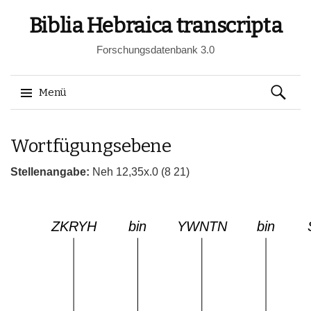
Biblia Hebraica transcripta
Forschungsdatenbank 3.0
Suchen
Menü
nach:
Springe
Wortfügungsebene
zum
Inhalt
Stellenangabe:
Neh 12,35x.0 (8 21)