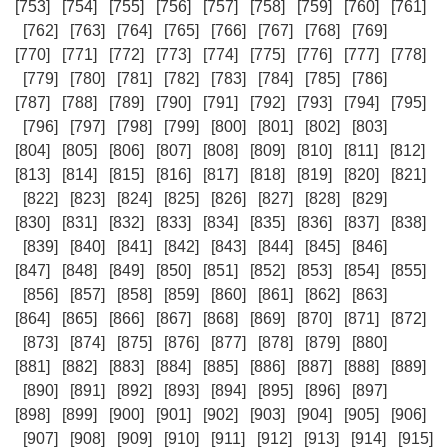
[753]
[754]
[755]
[756]
[757]
[758]
[759]
[760]
[761]
[762]
[763]
[764]
[765]
[766]
[767]
[768]
[769]
[770]
[771]
[772]
[773]
[774]
[775]
[776]
[777]
[778]
[779]
[780]
[781]
[782]
[783]
[784]
[785]
[786]
[787]
[788]
[789]
[790]
[791]
[792]
[793]
[794]
[795]
[796]
[797]
[798]
[799]
[800]
[801]
[802]
[803]
[804]
[805]
[806]
[807]
[808]
[809]
[810]
[811]
[812]
[813]
[814]
[815]
[816]
[817]
[818]
[819]
[820]
[821]
[822]
[823]
[824]
[825]
[826]
[827]
[828]
[829]
[830]
[831]
[832]
[833]
[834]
[835]
[836]
[837]
[838]
[839]
[840]
[841]
[842]
[843]
[844]
[845]
[846]
[847]
[848]
[849]
[850]
[851]
[852]
[853]
[854]
[855]
[856]
[857]
[858]
[859]
[860]
[861]
[862]
[863]
[864]
[865]
[866]
[867]
[868]
[869]
[870]
[871]
[872]
[873]
[874]
[875]
[876]
[877]
[878]
[879]
[880]
[881]
[882]
[883]
[884]
[885]
[886]
[887]
[888]
[889]
[890]
[891]
[892]
[893]
[894]
[895]
[896]
[897]
[898]
[899]
[900]
[901]
[902]
[903]
[904]
[905]
[906]
[907]
[908]
[909]
[910]
[911]
[912]
[913]
[914]
[915]