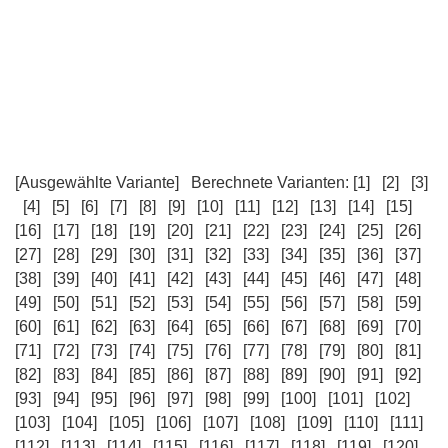
[Ausgewählte Variante]
Berechnete Varianten:
[1]
[2]
[3]
[4]
[5]
[6]
[7]
[8]
[9]
[10]
[11]
[12]
[13]
[14]
[15]
[16]
[17]
[18]
[19]
[20]
[21]
[22]
[23]
[24]
[25]
[26]
[27]
[28]
[29]
[30]
[31]
[32]
[33]
[34]
[35]
[36]
[37]
[38]
[39]
[40]
[41]
[42]
[43]
[44]
[45]
[46]
[47]
[48]
[49]
[50]
[51]
[52]
[53]
[54]
[55]
[56]
[57]
[58]
[59]
[60]
[61]
[62]
[63]
[64]
[65]
[66]
[67]
[68]
[69]
[70]
[71]
[72]
[73]
[74]
[75]
[76]
[77]
[78]
[79]
[80]
[81]
[82]
[83]
[84]
[85]
[86]
[87]
[88]
[89]
[90]
[91]
[92]
[93]
[94]
[95]
[96]
[97]
[98]
[99]
[100]
[101]
[102]
[103]
[104]
[105]
[106]
[107]
[108]
[109]
[110]
[111]
[112]
[113]
[114]
[115]
[116]
[117]
[118]
[119]
[120]