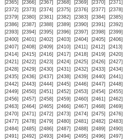
[2365]
[2366]
[2367]
[2368]
[2369]
[2370]
[2371]
[2372]
[2373]
[2374]
[2375]
[2376]
[2377]
[2378]
[2379]
[2380]
[2381]
[2382]
[2383]
[2384]
[2385]
[2386]
[2387]
[2388]
[2389]
[2390]
[2391]
[2392]
[2393]
[2394]
[2395]
[2396]
[2397]
[2398]
[2399]
[2400]
[2401]
[2402]
[2403]
[2404]
[2405]
[2406]
[2407]
[2408]
[2409]
[2410]
[2411]
[2412]
[2413]
[2414]
[2415]
[2416]
[2417]
[2418]
[2419]
[2420]
[2421]
[2422]
[2423]
[2424]
[2425]
[2426]
[2427]
[2428]
[2429]
[2430]
[2431]
[2432]
[2433]
[2434]
[2435]
[2436]
[2437]
[2438]
[2439]
[2440]
[2441]
[2442]
[2443]
[2444]
[2445]
[2446]
[2447]
[2448]
[2449]
[2450]
[2451]
[2452]
[2453]
[2454]
[2455]
[2456]
[2457]
[2458]
[2459]
[2460]
[2461]
[2462]
[2463]
[2464]
[2465]
[2466]
[2467]
[2468]
[2469]
[2470]
[2471]
[2472]
[2473]
[2474]
[2475]
[2476]
[2477]
[2478]
[2479]
[2480]
[2481]
[2482]
[2483]
[2484]
[2485]
[2486]
[2487]
[2488]
[2489]
[2490]
[2491]
[2492]
[2493]
[2494]
[2495]
[2496]
[2497]