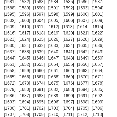
[1581]
[1582]
[1583]
[1584]
[1585]
[1586]
[1587]
[1588]
[1589]
[1590]
[1591]
[1592]
[1593]
[1594]
[1595]
[1596]
[1597]
[1598]
[1599]
[1600]
[1601]
[1602]
[1603]
[1604]
[1605]
[1606]
[1607]
[1608]
[1609]
[1610]
[1611]
[1612]
[1613]
[1614]
[1615]
[1616]
[1617]
[1618]
[1619]
[1620]
[1621]
[1622]
[1623]
[1624]
[1625]
[1626]
[1627]
[1628]
[1629]
[1630]
[1631]
[1632]
[1633]
[1634]
[1635]
[1636]
[1637]
[1638]
[1639]
[1640]
[1641]
[1642]
[1643]
[1644]
[1645]
[1646]
[1647]
[1648]
[1649]
[1650]
[1651]
[1652]
[1653]
[1654]
[1655]
[1656]
[1657]
[1658]
[1659]
[1660]
[1661]
[1662]
[1663]
[1664]
[1665]
[1666]
[1667]
[1668]
[1669]
[1670]
[1671]
[1672]
[1673]
[1674]
[1675]
[1676]
[1677]
[1678]
[1679]
[1680]
[1681]
[1682]
[1683]
[1684]
[1685]
[1686]
[1687]
[1688]
[1689]
[1690]
[1691]
[1692]
[1693]
[1694]
[1695]
[1696]
[1697]
[1698]
[1699]
[1700]
[1701]
[1702]
[1703]
[1704]
[1705]
[1706]
[1707]
[1708]
[1709]
[1710]
[1711]
[1712]
[1713]