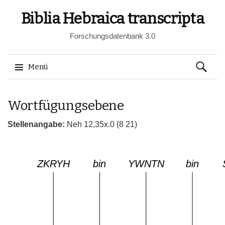
Biblia Hebraica transcripta
Forschungsdatenbank 3.0
Suchen
Menü
nach:
Springe
Wortfügungsebene
zum
Inhalt
Stellenangabe:
Neh 12,35x.0 (8 21)