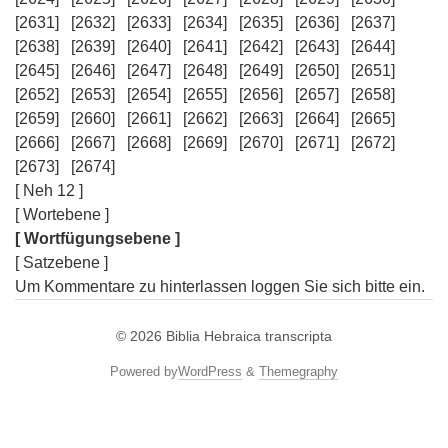
[2631]
[2632]
[2633]
[2634]
[2635]
[2636]
[2637]
[2638]
[2639]
[2640]
[2641]
[2642]
[2643]
[2644]
[2645]
[2646]
[2647]
[2648]
[2649]
[2650]
[2651]
[2652]
[2653]
[2654]
[2655]
[2656]
[2657]
[2658]
[2659]
[2660]
[2661]
[2662]
[2663]
[2664]
[2665]
[2666]
[2667]
[2668]
[2669]
[2670]
[2671]
[2672]
[2673]
[2674]
[ Neh 12 ]
[ Wortebene ]
[ Wortfügungsebene ]
[ Satzebene ]
Um Kommentare zu hinterlassen loggen Sie sich bitte ein.
© 2026
Biblia Hebraica transcripta
Powered by
WordPress
&
Themegraphy