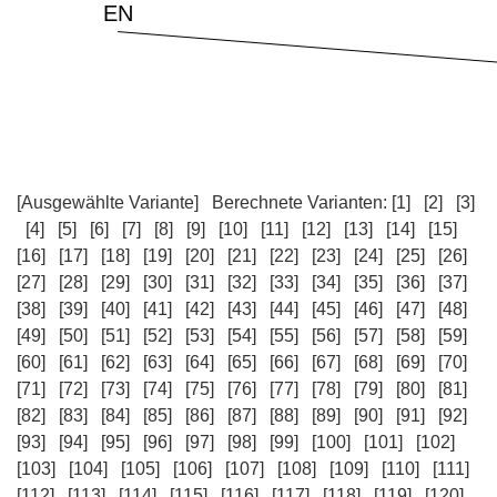
[Ausgewählte Variante]
Berechnete Varianten:
[1]
[2]
[3]
[4]
[5]
[6]
[7]
[8]
[9]
[10]
[11]
[12]
[13]
[14]
[15]
[16]
[17]
[18]
[19]
[20]
[21]
[22]
[23]
[24]
[25]
[26]
[27]
[28]
[29]
[30]
[31]
[32]
[33]
[34]
[35]
[36]
[37]
[38]
[39]
[40]
[41]
[42]
[43]
[44]
[45]
[46]
[47]
[48]
[49]
[50]
[51]
[52]
[53]
[54]
[55]
[56]
[57]
[58]
[59]
[60]
[61]
[62]
[63]
[64]
[65]
[66]
[67]
[68]
[69]
[70]
[71]
[72]
[73]
[74]
[75]
[76]
[77]
[78]
[79]
[80]
[81]
[82]
[83]
[84]
[85]
[86]
[87]
[88]
[89]
[90]
[91]
[92]
[93]
[94]
[95]
[96]
[97]
[98]
[99]
[100]
[101]
[102]
[103]
[104]
[105]
[106]
[107]
[108]
[109]
[110]
[111]
[112]
[113]
[114]
[115]
[116]
[117]
[118]
[119]
[120]