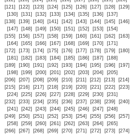
[121]
[122]
[123]
[124]
[125]
[126]
[127]
[128]
[129]
[130]
[131]
[132]
[133]
[134]
[135]
[136]
[137]
[138]
[139]
[140]
[141]
[142]
[143]
[144]
[145]
[146]
[147]
[148]
[149]
[150]
[151]
[152]
[153]
[154]
[155]
[156]
[157]
[158]
[159]
[160]
[161]
[162]
[163]
[164]
[165]
[166]
[167]
[168]
[169]
[170]
[171]
[172]
[173]
[174]
[175]
[176]
[177]
[178]
[179]
[180]
[181]
[182]
[183]
[184]
[185]
[186]
[187]
[188]
[189]
[190]
[191]
[192]
[193]
[194]
[195]
[196]
[197]
[198]
[199]
[200]
[201]
[202]
[203]
[204]
[205]
[206]
[207]
[208]
[209]
[210]
[211]
[212]
[213]
[214]
[215]
[216]
[217]
[218]
[219]
[220]
[221]
[222]
[223]
[224]
[225]
[226]
[227]
[228]
[229]
[230]
[231]
[232]
[233]
[234]
[235]
[236]
[237]
[238]
[239]
[240]
[241]
[242]
[243]
[244]
[245]
[246]
[247]
[248]
[249]
[250]
[251]
[252]
[253]
[254]
[255]
[256]
[257]
[258]
[259]
[260]
[261]
[262]
[263]
[264]
[265]
[266]
[267]
[268]
[269]
[270]
[271]
[272]
[273]
[274]