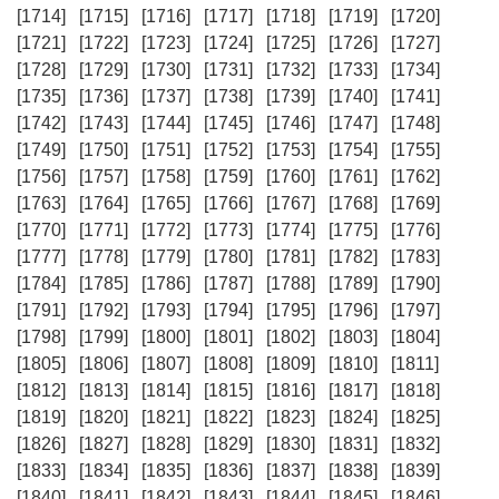
[1714]
[1715]
[1716]
[1717]
[1718]
[1719]
[1720]
[1721]
[1722]
[1723]
[1724]
[1725]
[1726]
[1727]
[1728]
[1729]
[1730]
[1731]
[1732]
[1733]
[1734]
[1735]
[1736]
[1737]
[1738]
[1739]
[1740]
[1741]
[1742]
[1743]
[1744]
[1745]
[1746]
[1747]
[1748]
[1749]
[1750]
[1751]
[1752]
[1753]
[1754]
[1755]
[1756]
[1757]
[1758]
[1759]
[1760]
[1761]
[1762]
[1763]
[1764]
[1765]
[1766]
[1767]
[1768]
[1769]
[1770]
[1771]
[1772]
[1773]
[1774]
[1775]
[1776]
[1777]
[1778]
[1779]
[1780]
[1781]
[1782]
[1783]
[1784]
[1785]
[1786]
[1787]
[1788]
[1789]
[1790]
[1791]
[1792]
[1793]
[1794]
[1795]
[1796]
[1797]
[1798]
[1799]
[1800]
[1801]
[1802]
[1803]
[1804]
[1805]
[1806]
[1807]
[1808]
[1809]
[1810]
[1811]
[1812]
[1813]
[1814]
[1815]
[1816]
[1817]
[1818]
[1819]
[1820]
[1821]
[1822]
[1823]
[1824]
[1825]
[1826]
[1827]
[1828]
[1829]
[1830]
[1831]
[1832]
[1833]
[1834]
[1835]
[1836]
[1837]
[1838]
[1839]
[1840]
[1841]
[1842]
[1843]
[1844]
[1845]
[1846]