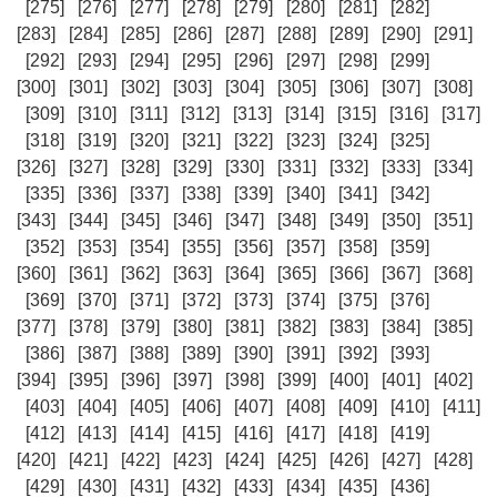
[275]
[276]
[277]
[278]
[279]
[280]
[281]
[282]
[283]
[284]
[285]
[286]
[287]
[288]
[289]
[290]
[291]
[292]
[293]
[294]
[295]
[296]
[297]
[298]
[299]
[300]
[301]
[302]
[303]
[304]
[305]
[306]
[307]
[308]
[309]
[310]
[311]
[312]
[313]
[314]
[315]
[316]
[317]
[318]
[319]
[320]
[321]
[322]
[323]
[324]
[325]
[326]
[327]
[328]
[329]
[330]
[331]
[332]
[333]
[334]
[335]
[336]
[337]
[338]
[339]
[340]
[341]
[342]
[343]
[344]
[345]
[346]
[347]
[348]
[349]
[350]
[351]
[352]
[353]
[354]
[355]
[356]
[357]
[358]
[359]
[360]
[361]
[362]
[363]
[364]
[365]
[366]
[367]
[368]
[369]
[370]
[371]
[372]
[373]
[374]
[375]
[376]
[377]
[378]
[379]
[380]
[381]
[382]
[383]
[384]
[385]
[386]
[387]
[388]
[389]
[390]
[391]
[392]
[393]
[394]
[395]
[396]
[397]
[398]
[399]
[400]
[401]
[402]
[403]
[404]
[405]
[406]
[407]
[408]
[409]
[410]
[411]
[412]
[413]
[414]
[415]
[416]
[417]
[418]
[419]
[420]
[421]
[422]
[423]
[424]
[425]
[426]
[427]
[428]
[429]
[430]
[431]
[432]
[433]
[434]
[435]
[436]