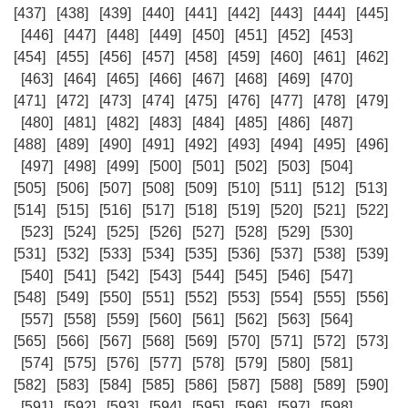
[437]
[438]
[439]
[440]
[441]
[442]
[443]
[444]
[445]
[446]
[447]
[448]
[449]
[450]
[451]
[452]
[453]
[454]
[455]
[456]
[457]
[458]
[459]
[460]
[461]
[462]
[463]
[464]
[465]
[466]
[467]
[468]
[469]
[470]
[471]
[472]
[473]
[474]
[475]
[476]
[477]
[478]
[479]
[480]
[481]
[482]
[483]
[484]
[485]
[486]
[487]
[488]
[489]
[490]
[491]
[492]
[493]
[494]
[495]
[496]
[497]
[498]
[499]
[500]
[501]
[502]
[503]
[504]
[505]
[506]
[507]
[508]
[509]
[510]
[511]
[512]
[513]
[514]
[515]
[516]
[517]
[518]
[519]
[520]
[521]
[522]
[523]
[524]
[525]
[526]
[527]
[528]
[529]
[530]
[531]
[532]
[533]
[534]
[535]
[536]
[537]
[538]
[539]
[540]
[541]
[542]
[543]
[544]
[545]
[546]
[547]
[548]
[549]
[550]
[551]
[552]
[553]
[554]
[555]
[556]
[557]
[558]
[559]
[560]
[561]
[562]
[563]
[564]
[565]
[566]
[567]
[568]
[569]
[570]
[571]
[572]
[573]
[574]
[575]
[576]
[577]
[578]
[579]
[580]
[581]
[582]
[583]
[584]
[585]
[586]
[587]
[588]
[589]
[590]
[591]
[592]
[593]
[594]
[595]
[596]
[597]
[598]