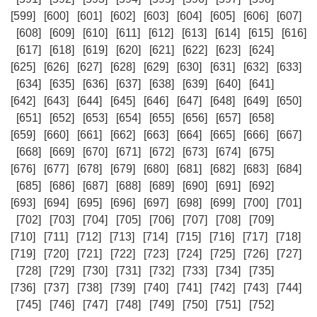
[599]
[600]
[601]
[602]
[603]
[604]
[605]
[606]
[607]
[608]
[609]
[610]
[611]
[612]
[613]
[614]
[615]
[616]
[617]
[618]
[619]
[620]
[621]
[622]
[623]
[624]
[625]
[626]
[627]
[628]
[629]
[630]
[631]
[632]
[633]
[634]
[635]
[636]
[637]
[638]
[639]
[640]
[641]
[642]
[643]
[644]
[645]
[646]
[647]
[648]
[649]
[650]
[651]
[652]
[653]
[654]
[655]
[656]
[657]
[658]
[659]
[660]
[661]
[662]
[663]
[664]
[665]
[666]
[667]
[668]
[669]
[670]
[671]
[672]
[673]
[674]
[675]
[676]
[677]
[678]
[679]
[680]
[681]
[682]
[683]
[684]
[685]
[686]
[687]
[688]
[689]
[690]
[691]
[692]
[693]
[694]
[695]
[696]
[697]
[698]
[699]
[700]
[701]
[702]
[703]
[704]
[705]
[706]
[707]
[708]
[709]
[710]
[711]
[712]
[713]
[714]
[715]
[716]
[717]
[718]
[719]
[720]
[721]
[722]
[723]
[724]
[725]
[726]
[727]
[728]
[729]
[730]
[731]
[732]
[733]
[734]
[735]
[736]
[737]
[738]
[739]
[740]
[741]
[742]
[743]
[744]
[745]
[746]
[747]
[748]
[749]
[750]
[751]
[752]