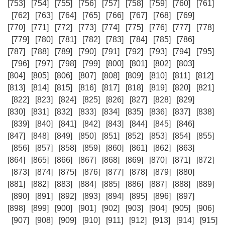
[753]
[754]
[755]
[756]
[757]
[758]
[759]
[760]
[761]
[762]
[763]
[764]
[765]
[766]
[767]
[768]
[769]
[770]
[771]
[772]
[773]
[774]
[775]
[776]
[777]
[778]
[779]
[780]
[781]
[782]
[783]
[784]
[785]
[786]
[787]
[788]
[789]
[790]
[791]
[792]
[793]
[794]
[795]
[796]
[797]
[798]
[799]
[800]
[801]
[802]
[803]
[804]
[805]
[806]
[807]
[808]
[809]
[810]
[811]
[812]
[813]
[814]
[815]
[816]
[817]
[818]
[819]
[820]
[821]
[822]
[823]
[824]
[825]
[826]
[827]
[828]
[829]
[830]
[831]
[832]
[833]
[834]
[835]
[836]
[837]
[838]
[839]
[840]
[841]
[842]
[843]
[844]
[845]
[846]
[847]
[848]
[849]
[850]
[851]
[852]
[853]
[854]
[855]
[856]
[857]
[858]
[859]
[860]
[861]
[862]
[863]
[864]
[865]
[866]
[867]
[868]
[869]
[870]
[871]
[872]
[873]
[874]
[875]
[876]
[877]
[878]
[879]
[880]
[881]
[882]
[883]
[884]
[885]
[886]
[887]
[888]
[889]
[890]
[891]
[892]
[893]
[894]
[895]
[896]
[897]
[898]
[899]
[900]
[901]
[902]
[903]
[904]
[905]
[906]
[907]
[908]
[909]
[910]
[911]
[912]
[913]
[914]
[915]