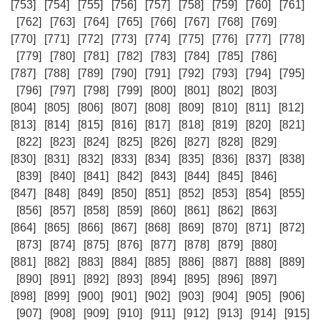
[753]
[754]
[755]
[756]
[757]
[758]
[759]
[760]
[761]
[762]
[763]
[764]
[765]
[766]
[767]
[768]
[769]
[770]
[771]
[772]
[773]
[774]
[775]
[776]
[777]
[778]
[779]
[780]
[781]
[782]
[783]
[784]
[785]
[786]
[787]
[788]
[789]
[790]
[791]
[792]
[793]
[794]
[795]
[796]
[797]
[798]
[799]
[800]
[801]
[802]
[803]
[804]
[805]
[806]
[807]
[808]
[809]
[810]
[811]
[812]
[813]
[814]
[815]
[816]
[817]
[818]
[819]
[820]
[821]
[822]
[823]
[824]
[825]
[826]
[827]
[828]
[829]
[830]
[831]
[832]
[833]
[834]
[835]
[836]
[837]
[838]
[839]
[840]
[841]
[842]
[843]
[844]
[845]
[846]
[847]
[848]
[849]
[850]
[851]
[852]
[853]
[854]
[855]
[856]
[857]
[858]
[859]
[860]
[861]
[862]
[863]
[864]
[865]
[866]
[867]
[868]
[869]
[870]
[871]
[872]
[873]
[874]
[875]
[876]
[877]
[878]
[879]
[880]
[881]
[882]
[883]
[884]
[885]
[886]
[887]
[888]
[889]
[890]
[891]
[892]
[893]
[894]
[895]
[896]
[897]
[898]
[899]
[900]
[901]
[902]
[903]
[904]
[905]
[906]
[907]
[908]
[909]
[910]
[911]
[912]
[913]
[914]
[915]