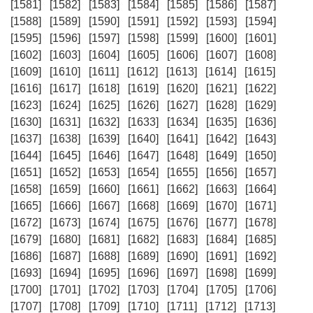
[1581]
[1582]
[1583]
[1584]
[1585]
[1586]
[1587]
[1588]
[1589]
[1590]
[1591]
[1592]
[1593]
[1594]
[1595]
[1596]
[1597]
[1598]
[1599]
[1600]
[1601]
[1602]
[1603]
[1604]
[1605]
[1606]
[1607]
[1608]
[1609]
[1610]
[1611]
[1612]
[1613]
[1614]
[1615]
[1616]
[1617]
[1618]
[1619]
[1620]
[1621]
[1622]
[1623]
[1624]
[1625]
[1626]
[1627]
[1628]
[1629]
[1630]
[1631]
[1632]
[1633]
[1634]
[1635]
[1636]
[1637]
[1638]
[1639]
[1640]
[1641]
[1642]
[1643]
[1644]
[1645]
[1646]
[1647]
[1648]
[1649]
[1650]
[1651]
[1652]
[1653]
[1654]
[1655]
[1656]
[1657]
[1658]
[1659]
[1660]
[1661]
[1662]
[1663]
[1664]
[1665]
[1666]
[1667]
[1668]
[1669]
[1670]
[1671]
[1672]
[1673]
[1674]
[1675]
[1676]
[1677]
[1678]
[1679]
[1680]
[1681]
[1682]
[1683]
[1684]
[1685]
[1686]
[1687]
[1688]
[1689]
[1690]
[1691]
[1692]
[1693]
[1694]
[1695]
[1696]
[1697]
[1698]
[1699]
[1700]
[1701]
[1702]
[1703]
[1704]
[1705]
[1706]
[1707]
[1708]
[1709]
[1710]
[1711]
[1712]
[1713]