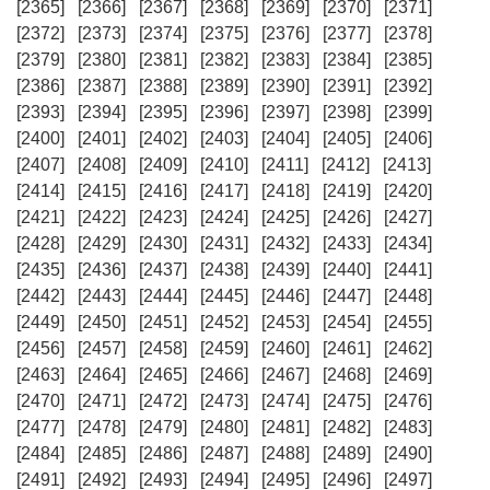
[2365]
[2366]
[2367]
[2368]
[2369]
[2370]
[2371]
[2372]
[2373]
[2374]
[2375]
[2376]
[2377]
[2378]
[2379]
[2380]
[2381]
[2382]
[2383]
[2384]
[2385]
[2386]
[2387]
[2388]
[2389]
[2390]
[2391]
[2392]
[2393]
[2394]
[2395]
[2396]
[2397]
[2398]
[2399]
[2400]
[2401]
[2402]
[2403]
[2404]
[2405]
[2406]
[2407]
[2408]
[2409]
[2410]
[2411]
[2412]
[2413]
[2414]
[2415]
[2416]
[2417]
[2418]
[2419]
[2420]
[2421]
[2422]
[2423]
[2424]
[2425]
[2426]
[2427]
[2428]
[2429]
[2430]
[2431]
[2432]
[2433]
[2434]
[2435]
[2436]
[2437]
[2438]
[2439]
[2440]
[2441]
[2442]
[2443]
[2444]
[2445]
[2446]
[2447]
[2448]
[2449]
[2450]
[2451]
[2452]
[2453]
[2454]
[2455]
[2456]
[2457]
[2458]
[2459]
[2460]
[2461]
[2462]
[2463]
[2464]
[2465]
[2466]
[2467]
[2468]
[2469]
[2470]
[2471]
[2472]
[2473]
[2474]
[2475]
[2476]
[2477]
[2478]
[2479]
[2480]
[2481]
[2482]
[2483]
[2484]
[2485]
[2486]
[2487]
[2488]
[2489]
[2490]
[2491]
[2492]
[2493]
[2494]
[2495]
[2496]
[2497]