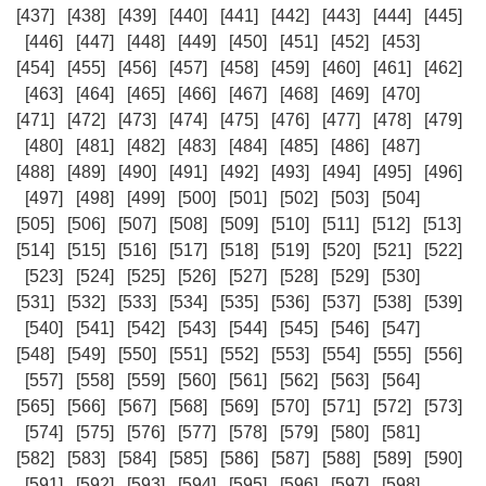
[437]
[438]
[439]
[440]
[441]
[442]
[443]
[444]
[445]
[446]
[447]
[448]
[449]
[450]
[451]
[452]
[453]
[454]
[455]
[456]
[457]
[458]
[459]
[460]
[461]
[462]
[463]
[464]
[465]
[466]
[467]
[468]
[469]
[470]
[471]
[472]
[473]
[474]
[475]
[476]
[477]
[478]
[479]
[480]
[481]
[482]
[483]
[484]
[485]
[486]
[487]
[488]
[489]
[490]
[491]
[492]
[493]
[494]
[495]
[496]
[497]
[498]
[499]
[500]
[501]
[502]
[503]
[504]
[505]
[506]
[507]
[508]
[509]
[510]
[511]
[512]
[513]
[514]
[515]
[516]
[517]
[518]
[519]
[520]
[521]
[522]
[523]
[524]
[525]
[526]
[527]
[528]
[529]
[530]
[531]
[532]
[533]
[534]
[535]
[536]
[537]
[538]
[539]
[540]
[541]
[542]
[543]
[544]
[545]
[546]
[547]
[548]
[549]
[550]
[551]
[552]
[553]
[554]
[555]
[556]
[557]
[558]
[559]
[560]
[561]
[562]
[563]
[564]
[565]
[566]
[567]
[568]
[569]
[570]
[571]
[572]
[573]
[574]
[575]
[576]
[577]
[578]
[579]
[580]
[581]
[582]
[583]
[584]
[585]
[586]
[587]
[588]
[589]
[590]
[591]
[592]
[593]
[594]
[595]
[596]
[597]
[598]