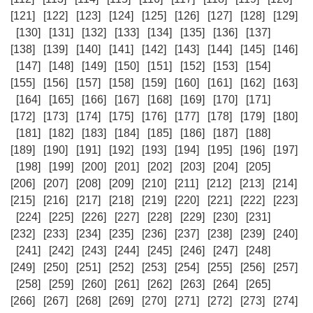
[121]
[122]
[123]
[124]
[125]
[126]
[127]
[128]
[129]
[130]
[131]
[132]
[133]
[134]
[135]
[136]
[137]
[138]
[139]
[140]
[141]
[142]
[143]
[144]
[145]
[146]
[147]
[148]
[149]
[150]
[151]
[152]
[153]
[154]
[155]
[156]
[157]
[158]
[159]
[160]
[161]
[162]
[163]
[164]
[165]
[166]
[167]
[168]
[169]
[170]
[171]
[172]
[173]
[174]
[175]
[176]
[177]
[178]
[179]
[180]
[181]
[182]
[183]
[184]
[185]
[186]
[187]
[188]
[189]
[190]
[191]
[192]
[193]
[194]
[195]
[196]
[197]
[198]
[199]
[200]
[201]
[202]
[203]
[204]
[205]
[206]
[207]
[208]
[209]
[210]
[211]
[212]
[213]
[214]
[215]
[216]
[217]
[218]
[219]
[220]
[221]
[222]
[223]
[224]
[225]
[226]
[227]
[228]
[229]
[230]
[231]
[232]
[233]
[234]
[235]
[236]
[237]
[238]
[239]
[240]
[241]
[242]
[243]
[244]
[245]
[246]
[247]
[248]
[249]
[250]
[251]
[252]
[253]
[254]
[255]
[256]
[257]
[258]
[259]
[260]
[261]
[262]
[263]
[264]
[265]
[266]
[267]
[268]
[269]
[270]
[271]
[272]
[273]
[274]