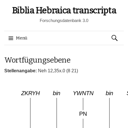
Biblia Hebraica transcripta
Forschungsdatenbank 3.0
Suchen
Menü
nach:
Springe
Wortfügungsebene
zum
Inhalt
Stellenangabe:
Neh 12,35x.0 (8 21)