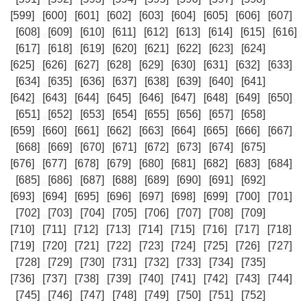
[599]
[600]
[601]
[602]
[603]
[604]
[605]
[606]
[607]
[608]
[609]
[610]
[611]
[612]
[613]
[614]
[615]
[616]
[617]
[618]
[619]
[620]
[621]
[622]
[623]
[624]
[625]
[626]
[627]
[628]
[629]
[630]
[631]
[632]
[633]
[634]
[635]
[636]
[637]
[638]
[639]
[640]
[641]
[642]
[643]
[644]
[645]
[646]
[647]
[648]
[649]
[650]
[651]
[652]
[653]
[654]
[655]
[656]
[657]
[658]
[659]
[660]
[661]
[662]
[663]
[664]
[665]
[666]
[667]
[668]
[669]
[670]
[671]
[672]
[673]
[674]
[675]
[676]
[677]
[678]
[679]
[680]
[681]
[682]
[683]
[684]
[685]
[686]
[687]
[688]
[689]
[690]
[691]
[692]
[693]
[694]
[695]
[696]
[697]
[698]
[699]
[700]
[701]
[702]
[703]
[704]
[705]
[706]
[707]
[708]
[709]
[710]
[711]
[712]
[713]
[714]
[715]
[716]
[717]
[718]
[719]
[720]
[721]
[722]
[723]
[724]
[725]
[726]
[727]
[728]
[729]
[730]
[731]
[732]
[733]
[734]
[735]
[736]
[737]
[738]
[739]
[740]
[741]
[742]
[743]
[744]
[745]
[746]
[747]
[748]
[749]
[750]
[751]
[752]