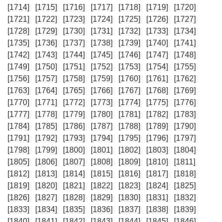
[1714]
[1715]
[1716]
[1717]
[1718]
[1719]
[1720]
[1721]
[1722]
[1723]
[1724]
[1725]
[1726]
[1727]
[1728]
[1729]
[1730]
[1731]
[1732]
[1733]
[1734]
[1735]
[1736]
[1737]
[1738]
[1739]
[1740]
[1741]
[1742]
[1743]
[1744]
[1745]
[1746]
[1747]
[1748]
[1749]
[1750]
[1751]
[1752]
[1753]
[1754]
[1755]
[1756]
[1757]
[1758]
[1759]
[1760]
[1761]
[1762]
[1763]
[1764]
[1765]
[1766]
[1767]
[1768]
[1769]
[1770]
[1771]
[1772]
[1773]
[1774]
[1775]
[1776]
[1777]
[1778]
[1779]
[1780]
[1781]
[1782]
[1783]
[1784]
[1785]
[1786]
[1787]
[1788]
[1789]
[1790]
[1791]
[1792]
[1793]
[1794]
[1795]
[1796]
[1797]
[1798]
[1799]
[1800]
[1801]
[1802]
[1803]
[1804]
[1805]
[1806]
[1807]
[1808]
[1809]
[1810]
[1811]
[1812]
[1813]
[1814]
[1815]
[1816]
[1817]
[1818]
[1819]
[1820]
[1821]
[1822]
[1823]
[1824]
[1825]
[1826]
[1827]
[1828]
[1829]
[1830]
[1831]
[1832]
[1833]
[1834]
[1835]
[1836]
[1837]
[1838]
[1839]
[1840]
[1841]
[1842]
[1843]
[1844]
[1845]
[1846]