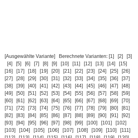
[Ausgewählte Variante]
Berechnete Varianten:
[1]
[2]
[3]
[4]
[5]
[6]
[7]
[8]
[9]
[10]
[11]
[12]
[13]
[14]
[15]
[16]
[17]
[18]
[19]
[20]
[21]
[22]
[23]
[24]
[25]
[26]
[27]
[28]
[29]
[30]
[31]
[32]
[33]
[34]
[35]
[36]
[37]
[38]
[39]
[40]
[41]
[42]
[43]
[44]
[45]
[46]
[47]
[48]
[49]
[50]
[51]
[52]
[53]
[54]
[55]
[56]
[57]
[58]
[59]
[60]
[61]
[62]
[63]
[64]
[65]
[66]
[67]
[68]
[69]
[70]
[71]
[72]
[73]
[74]
[75]
[76]
[77]
[78]
[79]
[80]
[81]
[82]
[83]
[84]
[85]
[86]
[87]
[88]
[89]
[90]
[91]
[92]
[93]
[94]
[95]
[96]
[97]
[98]
[99]
[100]
[101]
[102]
[103]
[104]
[105]
[106]
[107]
[108]
[109]
[110]
[111]
[112]
[113]
[114]
[115]
[116]
[117]
[118]
[119]
[120]