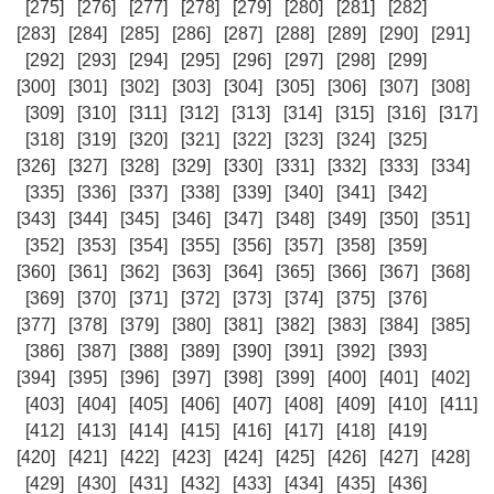
[275]
[276]
[277]
[278]
[279]
[280]
[281]
[282]
[283]
[284]
[285]
[286]
[287]
[288]
[289]
[290]
[291]
[292]
[293]
[294]
[295]
[296]
[297]
[298]
[299]
[300]
[301]
[302]
[303]
[304]
[305]
[306]
[307]
[308]
[309]
[310]
[311]
[312]
[313]
[314]
[315]
[316]
[317]
[318]
[319]
[320]
[321]
[322]
[323]
[324]
[325]
[326]
[327]
[328]
[329]
[330]
[331]
[332]
[333]
[334]
[335]
[336]
[337]
[338]
[339]
[340]
[341]
[342]
[343]
[344]
[345]
[346]
[347]
[348]
[349]
[350]
[351]
[352]
[353]
[354]
[355]
[356]
[357]
[358]
[359]
[360]
[361]
[362]
[363]
[364]
[365]
[366]
[367]
[368]
[369]
[370]
[371]
[372]
[373]
[374]
[375]
[376]
[377]
[378]
[379]
[380]
[381]
[382]
[383]
[384]
[385]
[386]
[387]
[388]
[389]
[390]
[391]
[392]
[393]
[394]
[395]
[396]
[397]
[398]
[399]
[400]
[401]
[402]
[403]
[404]
[405]
[406]
[407]
[408]
[409]
[410]
[411]
[412]
[413]
[414]
[415]
[416]
[417]
[418]
[419]
[420]
[421]
[422]
[423]
[424]
[425]
[426]
[427]
[428]
[429]
[430]
[431]
[432]
[433]
[434]
[435]
[436]