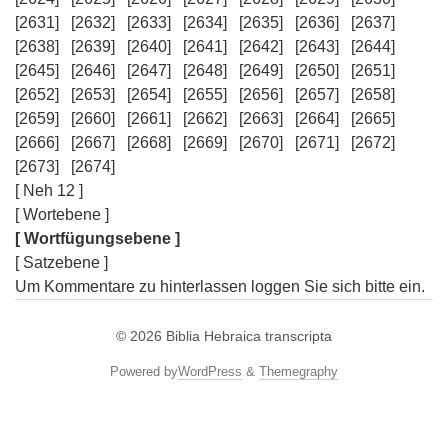
[2631]
[2632]
[2633]
[2634]
[2635]
[2636]
[2637]
[2638]
[2639]
[2640]
[2641]
[2642]
[2643]
[2644]
[2645]
[2646]
[2647]
[2648]
[2649]
[2650]
[2651]
[2652]
[2653]
[2654]
[2655]
[2656]
[2657]
[2658]
[2659]
[2660]
[2661]
[2662]
[2663]
[2664]
[2665]
[2666]
[2667]
[2668]
[2669]
[2670]
[2671]
[2672]
[2673]
[2674]
[ Neh 12 ]
[ Wortebene ]
[ Wortfügungsebene ]
[ Satzebene ]
Um Kommentare zu hinterlassen loggen Sie sich bitte ein.
© 2026
Biblia Hebraica transcripta
Powered by
WordPress
&
Themegraphy