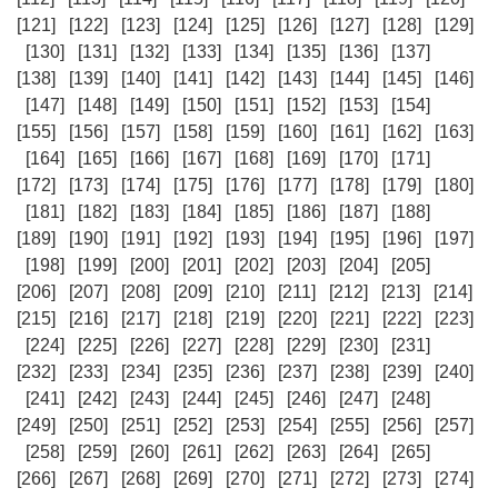
[121]
[122]
[123]
[124]
[125]
[126]
[127]
[128]
[129]
[130]
[131]
[132]
[133]
[134]
[135]
[136]
[137]
[138]
[139]
[140]
[141]
[142]
[143]
[144]
[145]
[146]
[147]
[148]
[149]
[150]
[151]
[152]
[153]
[154]
[155]
[156]
[157]
[158]
[159]
[160]
[161]
[162]
[163]
[164]
[165]
[166]
[167]
[168]
[169]
[170]
[171]
[172]
[173]
[174]
[175]
[176]
[177]
[178]
[179]
[180]
[181]
[182]
[183]
[184]
[185]
[186]
[187]
[188]
[189]
[190]
[191]
[192]
[193]
[194]
[195]
[196]
[197]
[198]
[199]
[200]
[201]
[202]
[203]
[204]
[205]
[206]
[207]
[208]
[209]
[210]
[211]
[212]
[213]
[214]
[215]
[216]
[217]
[218]
[219]
[220]
[221]
[222]
[223]
[224]
[225]
[226]
[227]
[228]
[229]
[230]
[231]
[232]
[233]
[234]
[235]
[236]
[237]
[238]
[239]
[240]
[241]
[242]
[243]
[244]
[245]
[246]
[247]
[248]
[249]
[250]
[251]
[252]
[253]
[254]
[255]
[256]
[257]
[258]
[259]
[260]
[261]
[262]
[263]
[264]
[265]
[266]
[267]
[268]
[269]
[270]
[271]
[272]
[273]
[274]