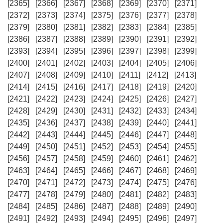
[2365]
[2366]
[2367]
[2368]
[2369]
[2370]
[2371]
[2372]
[2373]
[2374]
[2375]
[2376]
[2377]
[2378]
[2379]
[2380]
[2381]
[2382]
[2383]
[2384]
[2385]
[2386]
[2387]
[2388]
[2389]
[2390]
[2391]
[2392]
[2393]
[2394]
[2395]
[2396]
[2397]
[2398]
[2399]
[2400]
[2401]
[2402]
[2403]
[2404]
[2405]
[2406]
[2407]
[2408]
[2409]
[2410]
[2411]
[2412]
[2413]
[2414]
[2415]
[2416]
[2417]
[2418]
[2419]
[2420]
[2421]
[2422]
[2423]
[2424]
[2425]
[2426]
[2427]
[2428]
[2429]
[2430]
[2431]
[2432]
[2433]
[2434]
[2435]
[2436]
[2437]
[2438]
[2439]
[2440]
[2441]
[2442]
[2443]
[2444]
[2445]
[2446]
[2447]
[2448]
[2449]
[2450]
[2451]
[2452]
[2453]
[2454]
[2455]
[2456]
[2457]
[2458]
[2459]
[2460]
[2461]
[2462]
[2463]
[2464]
[2465]
[2466]
[2467]
[2468]
[2469]
[2470]
[2471]
[2472]
[2473]
[2474]
[2475]
[2476]
[2477]
[2478]
[2479]
[2480]
[2481]
[2482]
[2483]
[2484]
[2485]
[2486]
[2487]
[2488]
[2489]
[2490]
[2491]
[2492]
[2493]
[2494]
[2495]
[2496]
[2497]