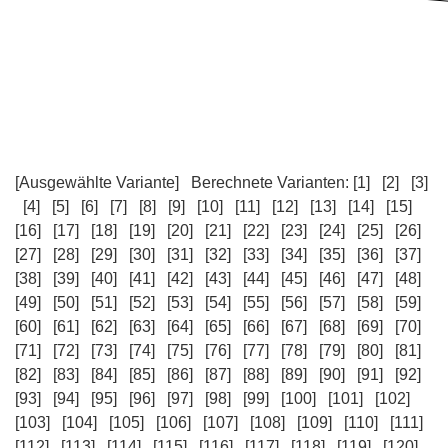
[Ausgewählte Variante]
Berechnete Varianten:
[1]
[2]
[3]
[4]
[5]
[6]
[7]
[8]
[9]
[10]
[11]
[12]
[13]
[14]
[15]
[16]
[17]
[18]
[19]
[20]
[21]
[22]
[23]
[24]
[25]
[26]
[27]
[28]
[29]
[30]
[31]
[32]
[33]
[34]
[35]
[36]
[37]
[38]
[39]
[40]
[41]
[42]
[43]
[44]
[45]
[46]
[47]
[48]
[49]
[50]
[51]
[52]
[53]
[54]
[55]
[56]
[57]
[58]
[59]
[60]
[61]
[62]
[63]
[64]
[65]
[66]
[67]
[68]
[69]
[70]
[71]
[72]
[73]
[74]
[75]
[76]
[77]
[78]
[79]
[80]
[81]
[82]
[83]
[84]
[85]
[86]
[87]
[88]
[89]
[90]
[91]
[92]
[93]
[94]
[95]
[96]
[97]
[98]
[99]
[100]
[101]
[102]
[103]
[104]
[105]
[106]
[107]
[108]
[109]
[110]
[111]
[112]
[113]
[114]
[115]
[116]
[117]
[118]
[119]
[120]