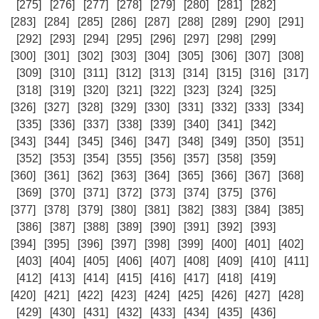
[275]
[276]
[277]
[278]
[279]
[280]
[281]
[282]
[283]
[284]
[285]
[286]
[287]
[288]
[289]
[290]
[291]
[292]
[293]
[294]
[295]
[296]
[297]
[298]
[299]
[300]
[301]
[302]
[303]
[304]
[305]
[306]
[307]
[308]
[309]
[310]
[311]
[312]
[313]
[314]
[315]
[316]
[317]
[318]
[319]
[320]
[321]
[322]
[323]
[324]
[325]
[326]
[327]
[328]
[329]
[330]
[331]
[332]
[333]
[334]
[335]
[336]
[337]
[338]
[339]
[340]
[341]
[342]
[343]
[344]
[345]
[346]
[347]
[348]
[349]
[350]
[351]
[352]
[353]
[354]
[355]
[356]
[357]
[358]
[359]
[360]
[361]
[362]
[363]
[364]
[365]
[366]
[367]
[368]
[369]
[370]
[371]
[372]
[373]
[374]
[375]
[376]
[377]
[378]
[379]
[380]
[381]
[382]
[383]
[384]
[385]
[386]
[387]
[388]
[389]
[390]
[391]
[392]
[393]
[394]
[395]
[396]
[397]
[398]
[399]
[400]
[401]
[402]
[403]
[404]
[405]
[406]
[407]
[408]
[409]
[410]
[411]
[412]
[413]
[414]
[415]
[416]
[417]
[418]
[419]
[420]
[421]
[422]
[423]
[424]
[425]
[426]
[427]
[428]
[429]
[430]
[431]
[432]
[433]
[434]
[435]
[436]