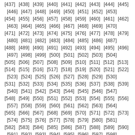
[437]
[438]
[439]
[440]
[441]
[442]
[443]
[444]
[445]
[446]
[447]
[448]
[449]
[450]
[451]
[452]
[453]
[454]
[455]
[456]
[457]
[458]
[459]
[460]
[461]
[462]
[463]
[464]
[465]
[466]
[467]
[468]
[469]
[470]
[471]
[472]
[473]
[474]
[475]
[476]
[477]
[478]
[479]
[480]
[481]
[482]
[483]
[484]
[485]
[486]
[487]
[488]
[489]
[490]
[491]
[492]
[493]
[494]
[495]
[496]
[497]
[498]
[499]
[500]
[501]
[502]
[503]
[504]
[505]
[506]
[507]
[508]
[509]
[510]
[511]
[512]
[513]
[514]
[515]
[516]
[517]
[518]
[519]
[520]
[521]
[522]
[523]
[524]
[525]
[526]
[527]
[528]
[529]
[530]
[531]
[532]
[533]
[534]
[535]
[536]
[537]
[538]
[539]
[540]
[541]
[542]
[543]
[544]
[545]
[546]
[547]
[548]
[549]
[550]
[551]
[552]
[553]
[554]
[555]
[556]
[557]
[558]
[559]
[560]
[561]
[562]
[563]
[564]
[565]
[566]
[567]
[568]
[569]
[570]
[571]
[572]
[573]
[574]
[575]
[576]
[577]
[578]
[579]
[580]
[581]
[582]
[583]
[584]
[585]
[586]
[587]
[588]
[589]
[590]
[591]
[592]
[593]
[594]
[595]
[596]
[597]
[598]