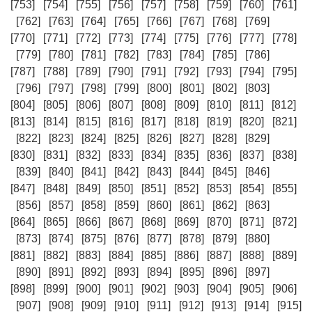
[753]
[754]
[755]
[756]
[757]
[758]
[759]
[760]
[761]
[762]
[763]
[764]
[765]
[766]
[767]
[768]
[769]
[770]
[771]
[772]
[773]
[774]
[775]
[776]
[777]
[778]
[779]
[780]
[781]
[782]
[783]
[784]
[785]
[786]
[787]
[788]
[789]
[790]
[791]
[792]
[793]
[794]
[795]
[796]
[797]
[798]
[799]
[800]
[801]
[802]
[803]
[804]
[805]
[806]
[807]
[808]
[809]
[810]
[811]
[812]
[813]
[814]
[815]
[816]
[817]
[818]
[819]
[820]
[821]
[822]
[823]
[824]
[825]
[826]
[827]
[828]
[829]
[830]
[831]
[832]
[833]
[834]
[835]
[836]
[837]
[838]
[839]
[840]
[841]
[842]
[843]
[844]
[845]
[846]
[847]
[848]
[849]
[850]
[851]
[852]
[853]
[854]
[855]
[856]
[857]
[858]
[859]
[860]
[861]
[862]
[863]
[864]
[865]
[866]
[867]
[868]
[869]
[870]
[871]
[872]
[873]
[874]
[875]
[876]
[877]
[878]
[879]
[880]
[881]
[882]
[883]
[884]
[885]
[886]
[887]
[888]
[889]
[890]
[891]
[892]
[893]
[894]
[895]
[896]
[897]
[898]
[899]
[900]
[901]
[902]
[903]
[904]
[905]
[906]
[907]
[908]
[909]
[910]
[911]
[912]
[913]
[914]
[915]