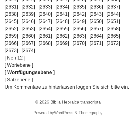
[2631]
[2632]
[2633]
[2634]
[2635]
[2636]
[2637]
[2638]
[2639]
[2640]
[2641]
[2642]
[2643]
[2644]
[2645]
[2646]
[2647]
[2648]
[2649]
[2650]
[2651]
[2652]
[2653]
[2654]
[2655]
[2656]
[2657]
[2658]
[2659]
[2660]
[2661]
[2662]
[2663]
[2664]
[2665]
[2666]
[2667]
[2668]
[2669]
[2670]
[2671]
[2672]
[2673]
[2674]
[ Neh 12 ]
[ Wortebene ]
[ Wortfügungsebene ]
[ Satzebene ]
Um Kommentare zu hinterlassen loggen Sie sich bitte ein.
© 2026
Biblia Hebraica transcripta
Powered by
WordPress
&
Themegraphy