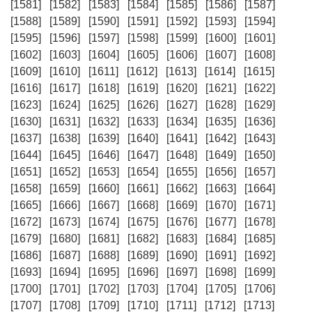
[1581]
[1582]
[1583]
[1584]
[1585]
[1586]
[1587]
[1588]
[1589]
[1590]
[1591]
[1592]
[1593]
[1594]
[1595]
[1596]
[1597]
[1598]
[1599]
[1600]
[1601]
[1602]
[1603]
[1604]
[1605]
[1606]
[1607]
[1608]
[1609]
[1610]
[1611]
[1612]
[1613]
[1614]
[1615]
[1616]
[1617]
[1618]
[1619]
[1620]
[1621]
[1622]
[1623]
[1624]
[1625]
[1626]
[1627]
[1628]
[1629]
[1630]
[1631]
[1632]
[1633]
[1634]
[1635]
[1636]
[1637]
[1638]
[1639]
[1640]
[1641]
[1642]
[1643]
[1644]
[1645]
[1646]
[1647]
[1648]
[1649]
[1650]
[1651]
[1652]
[1653]
[1654]
[1655]
[1656]
[1657]
[1658]
[1659]
[1660]
[1661]
[1662]
[1663]
[1664]
[1665]
[1666]
[1667]
[1668]
[1669]
[1670]
[1671]
[1672]
[1673]
[1674]
[1675]
[1676]
[1677]
[1678]
[1679]
[1680]
[1681]
[1682]
[1683]
[1684]
[1685]
[1686]
[1687]
[1688]
[1689]
[1690]
[1691]
[1692]
[1693]
[1694]
[1695]
[1696]
[1697]
[1698]
[1699]
[1700]
[1701]
[1702]
[1703]
[1704]
[1705]
[1706]
[1707]
[1708]
[1709]
[1710]
[1711]
[1712]
[1713]