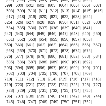
[599]
[600]
[601]
[602]
[603]
[604]
[605]
[606]
[607]
[608]
[609]
[610]
[611]
[612]
[613]
[614]
[615]
[616]
[617]
[618]
[619]
[620]
[621]
[622]
[623]
[624]
[625]
[626]
[627]
[628]
[629]
[630]
[631]
[632]
[633]
[634]
[635]
[636]
[637]
[638]
[639]
[640]
[641]
[642]
[643]
[644]
[645]
[646]
[647]
[648]
[649]
[650]
[651]
[652]
[653]
[654]
[655]
[656]
[657]
[658]
[659]
[660]
[661]
[662]
[663]
[664]
[665]
[666]
[667]
[668]
[669]
[670]
[671]
[672]
[673]
[674]
[675]
[676]
[677]
[678]
[679]
[680]
[681]
[682]
[683]
[684]
[685]
[686]
[687]
[688]
[689]
[690]
[691]
[692]
[693]
[694]
[695]
[696]
[697]
[698]
[699]
[700]
[701]
[702]
[703]
[704]
[705]
[706]
[707]
[708]
[709]
[710]
[711]
[712]
[713]
[714]
[715]
[716]
[717]
[718]
[719]
[720]
[721]
[722]
[723]
[724]
[725]
[726]
[727]
[728]
[729]
[730]
[731]
[732]
[733]
[734]
[735]
[736]
[737]
[738]
[739]
[740]
[741]
[742]
[743]
[744]
[745]
[746]
[747]
[748]
[749]
[750]
[751]
[752]