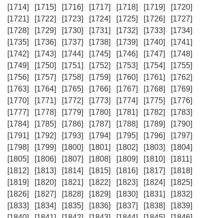
[1714]
[1715]
[1716]
[1717]
[1718]
[1719]
[1720]
[1721]
[1722]
[1723]
[1724]
[1725]
[1726]
[1727]
[1728]
[1729]
[1730]
[1731]
[1732]
[1733]
[1734]
[1735]
[1736]
[1737]
[1738]
[1739]
[1740]
[1741]
[1742]
[1743]
[1744]
[1745]
[1746]
[1747]
[1748]
[1749]
[1750]
[1751]
[1752]
[1753]
[1754]
[1755]
[1756]
[1757]
[1758]
[1759]
[1760]
[1761]
[1762]
[1763]
[1764]
[1765]
[1766]
[1767]
[1768]
[1769]
[1770]
[1771]
[1772]
[1773]
[1774]
[1775]
[1776]
[1777]
[1778]
[1779]
[1780]
[1781]
[1782]
[1783]
[1784]
[1785]
[1786]
[1787]
[1788]
[1789]
[1790]
[1791]
[1792]
[1793]
[1794]
[1795]
[1796]
[1797]
[1798]
[1799]
[1800]
[1801]
[1802]
[1803]
[1804]
[1805]
[1806]
[1807]
[1808]
[1809]
[1810]
[1811]
[1812]
[1813]
[1814]
[1815]
[1816]
[1817]
[1818]
[1819]
[1820]
[1821]
[1822]
[1823]
[1824]
[1825]
[1826]
[1827]
[1828]
[1829]
[1830]
[1831]
[1832]
[1833]
[1834]
[1835]
[1836]
[1837]
[1838]
[1839]
[1840]
[1841]
[1842]
[1843]
[1844]
[1845]
[1846]