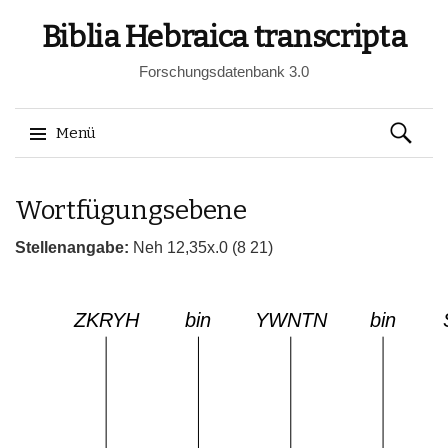
Biblia Hebraica transcripta
Forschungsdatenbank 3.0
Suchen
Menü
nach:
Springe
Wortfügungsebene
zum
Inhalt
Stellenangabe:
Neh 12,35x.0 (8 21)