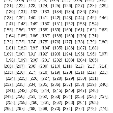
[121]
[122]
[123]
[124]
[125]
[126]
[127]
[128]
[129]
[130]
[131]
[132]
[133]
[134]
[135]
[136]
[137]
[138]
[139]
[140]
[141]
[142]
[143]
[144]
[145]
[146]
[147]
[148]
[149]
[150]
[151]
[152]
[153]
[154]
[155]
[156]
[157]
[158]
[159]
[160]
[161]
[162]
[163]
[164]
[165]
[166]
[167]
[168]
[169]
[170]
[171]
[172]
[173]
[174]
[175]
[176]
[177]
[178]
[179]
[180]
[181]
[182]
[183]
[184]
[185]
[186]
[187]
[188]
[189]
[190]
[191]
[192]
[193]
[194]
[195]
[196]
[197]
[198]
[199]
[200]
[201]
[202]
[203]
[204]
[205]
[206]
[207]
[208]
[209]
[210]
[211]
[212]
[213]
[214]
[215]
[216]
[217]
[218]
[219]
[220]
[221]
[222]
[223]
[224]
[225]
[226]
[227]
[228]
[229]
[230]
[231]
[232]
[233]
[234]
[235]
[236]
[237]
[238]
[239]
[240]
[241]
[242]
[243]
[244]
[245]
[246]
[247]
[248]
[249]
[250]
[251]
[252]
[253]
[254]
[255]
[256]
[257]
[258]
[259]
[260]
[261]
[262]
[263]
[264]
[265]
[266]
[267]
[268]
[269]
[270]
[271]
[272]
[273]
[274]