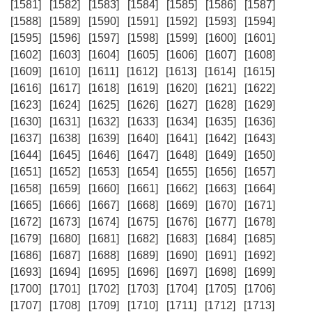
[1581]
[1582]
[1583]
[1584]
[1585]
[1586]
[1587]
[1588]
[1589]
[1590]
[1591]
[1592]
[1593]
[1594]
[1595]
[1596]
[1597]
[1598]
[1599]
[1600]
[1601]
[1602]
[1603]
[1604]
[1605]
[1606]
[1607]
[1608]
[1609]
[1610]
[1611]
[1612]
[1613]
[1614]
[1615]
[1616]
[1617]
[1618]
[1619]
[1620]
[1621]
[1622]
[1623]
[1624]
[1625]
[1626]
[1627]
[1628]
[1629]
[1630]
[1631]
[1632]
[1633]
[1634]
[1635]
[1636]
[1637]
[1638]
[1639]
[1640]
[1641]
[1642]
[1643]
[1644]
[1645]
[1646]
[1647]
[1648]
[1649]
[1650]
[1651]
[1652]
[1653]
[1654]
[1655]
[1656]
[1657]
[1658]
[1659]
[1660]
[1661]
[1662]
[1663]
[1664]
[1665]
[1666]
[1667]
[1668]
[1669]
[1670]
[1671]
[1672]
[1673]
[1674]
[1675]
[1676]
[1677]
[1678]
[1679]
[1680]
[1681]
[1682]
[1683]
[1684]
[1685]
[1686]
[1687]
[1688]
[1689]
[1690]
[1691]
[1692]
[1693]
[1694]
[1695]
[1696]
[1697]
[1698]
[1699]
[1700]
[1701]
[1702]
[1703]
[1704]
[1705]
[1706]
[1707]
[1708]
[1709]
[1710]
[1711]
[1712]
[1713]