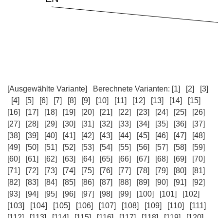
[Ausgewählte Variante]
Berechnete Varianten:
[1]
[2]
[3]
[4]
[5]
[6]
[7]
[8]
[9]
[10]
[11]
[12]
[13]
[14]
[15]
[16]
[17]
[18]
[19]
[20]
[21]
[22]
[23]
[24]
[25]
[26]
[27]
[28]
[29]
[30]
[31]
[32]
[33]
[34]
[35]
[36]
[37]
[38]
[39]
[40]
[41]
[42]
[43]
[44]
[45]
[46]
[47]
[48]
[49]
[50]
[51]
[52]
[53]
[54]
[55]
[56]
[57]
[58]
[59]
[60]
[61]
[62]
[63]
[64]
[65]
[66]
[67]
[68]
[69]
[70]
[71]
[72]
[73]
[74]
[75]
[76]
[77]
[78]
[79]
[80]
[81]
[82]
[83]
[84]
[85]
[86]
[87]
[88]
[89]
[90]
[91]
[92]
[93]
[94]
[95]
[96]
[97]
[98]
[99]
[100]
[101]
[102]
[103]
[104]
[105]
[106]
[107]
[108]
[109]
[110]
[111]
[112]
[113]
[114]
[115]
[116]
[117]
[118]
[119]
[120]