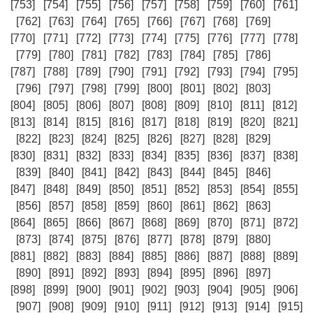
[753]
[754]
[755]
[756]
[757]
[758]
[759]
[760]
[761]
[762]
[763]
[764]
[765]
[766]
[767]
[768]
[769]
[770]
[771]
[772]
[773]
[774]
[775]
[776]
[777]
[778]
[779]
[780]
[781]
[782]
[783]
[784]
[785]
[786]
[787]
[788]
[789]
[790]
[791]
[792]
[793]
[794]
[795]
[796]
[797]
[798]
[799]
[800]
[801]
[802]
[803]
[804]
[805]
[806]
[807]
[808]
[809]
[810]
[811]
[812]
[813]
[814]
[815]
[816]
[817]
[818]
[819]
[820]
[821]
[822]
[823]
[824]
[825]
[826]
[827]
[828]
[829]
[830]
[831]
[832]
[833]
[834]
[835]
[836]
[837]
[838]
[839]
[840]
[841]
[842]
[843]
[844]
[845]
[846]
[847]
[848]
[849]
[850]
[851]
[852]
[853]
[854]
[855]
[856]
[857]
[858]
[859]
[860]
[861]
[862]
[863]
[864]
[865]
[866]
[867]
[868]
[869]
[870]
[871]
[872]
[873]
[874]
[875]
[876]
[877]
[878]
[879]
[880]
[881]
[882]
[883]
[884]
[885]
[886]
[887]
[888]
[889]
[890]
[891]
[892]
[893]
[894]
[895]
[896]
[897]
[898]
[899]
[900]
[901]
[902]
[903]
[904]
[905]
[906]
[907]
[908]
[909]
[910]
[911]
[912]
[913]
[914]
[915]