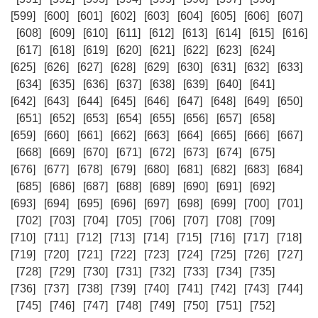
[599]
[600]
[601]
[602]
[603]
[604]
[605]
[606]
[607]
[608]
[609]
[610]
[611]
[612]
[613]
[614]
[615]
[616]
[617]
[618]
[619]
[620]
[621]
[622]
[623]
[624]
[625]
[626]
[627]
[628]
[629]
[630]
[631]
[632]
[633]
[634]
[635]
[636]
[637]
[638]
[639]
[640]
[641]
[642]
[643]
[644]
[645]
[646]
[647]
[648]
[649]
[650]
[651]
[652]
[653]
[654]
[655]
[656]
[657]
[658]
[659]
[660]
[661]
[662]
[663]
[664]
[665]
[666]
[667]
[668]
[669]
[670]
[671]
[672]
[673]
[674]
[675]
[676]
[677]
[678]
[679]
[680]
[681]
[682]
[683]
[684]
[685]
[686]
[687]
[688]
[689]
[690]
[691]
[692]
[693]
[694]
[695]
[696]
[697]
[698]
[699]
[700]
[701]
[702]
[703]
[704]
[705]
[706]
[707]
[708]
[709]
[710]
[711]
[712]
[713]
[714]
[715]
[716]
[717]
[718]
[719]
[720]
[721]
[722]
[723]
[724]
[725]
[726]
[727]
[728]
[729]
[730]
[731]
[732]
[733]
[734]
[735]
[736]
[737]
[738]
[739]
[740]
[741]
[742]
[743]
[744]
[745]
[746]
[747]
[748]
[749]
[750]
[751]
[752]