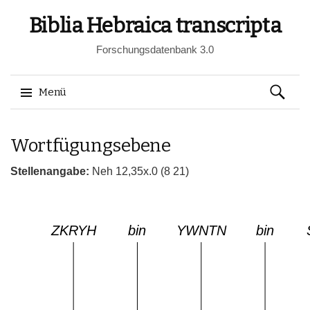
Biblia Hebraica transcripta
Forschungsdatenbank 3.0
Suchen
Menü
nach:
Springe
Wortfügungsebene
zum
Inhalt
Stellenangabe:
Neh 12,35x.0 (8 21)