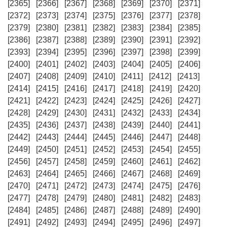
[2365]
[2366]
[2367]
[2368]
[2369]
[2370]
[2371]
[2372]
[2373]
[2374]
[2375]
[2376]
[2377]
[2378]
[2379]
[2380]
[2381]
[2382]
[2383]
[2384]
[2385]
[2386]
[2387]
[2388]
[2389]
[2390]
[2391]
[2392]
[2393]
[2394]
[2395]
[2396]
[2397]
[2398]
[2399]
[2400]
[2401]
[2402]
[2403]
[2404]
[2405]
[2406]
[2407]
[2408]
[2409]
[2410]
[2411]
[2412]
[2413]
[2414]
[2415]
[2416]
[2417]
[2418]
[2419]
[2420]
[2421]
[2422]
[2423]
[2424]
[2425]
[2426]
[2427]
[2428]
[2429]
[2430]
[2431]
[2432]
[2433]
[2434]
[2435]
[2436]
[2437]
[2438]
[2439]
[2440]
[2441]
[2442]
[2443]
[2444]
[2445]
[2446]
[2447]
[2448]
[2449]
[2450]
[2451]
[2452]
[2453]
[2454]
[2455]
[2456]
[2457]
[2458]
[2459]
[2460]
[2461]
[2462]
[2463]
[2464]
[2465]
[2466]
[2467]
[2468]
[2469]
[2470]
[2471]
[2472]
[2473]
[2474]
[2475]
[2476]
[2477]
[2478]
[2479]
[2480]
[2481]
[2482]
[2483]
[2484]
[2485]
[2486]
[2487]
[2488]
[2489]
[2490]
[2491]
[2492]
[2493]
[2494]
[2495]
[2496]
[2497]