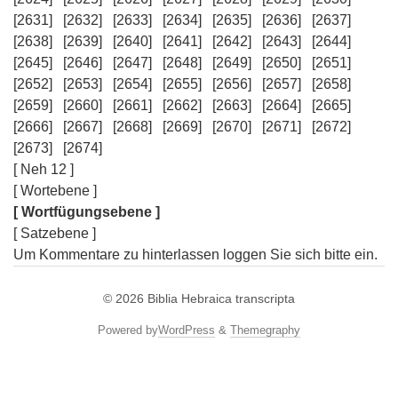
[2631]
[2632]
[2633]
[2634]
[2635]
[2636]
[2637]
[2638]
[2639]
[2640]
[2641]
[2642]
[2643]
[2644]
[2645]
[2646]
[2647]
[2648]
[2649]
[2650]
[2651]
[2652]
[2653]
[2654]
[2655]
[2656]
[2657]
[2658]
[2659]
[2660]
[2661]
[2662]
[2663]
[2664]
[2665]
[2666]
[2667]
[2668]
[2669]
[2670]
[2671]
[2672]
[2673]
[2674]
[ Neh 12 ]
[ Wortebene ]
[ Wortfügungsebene ]
[ Satzebene ]
Um Kommentare zu hinterlassen loggen Sie sich bitte ein.
© 2026
Biblia Hebraica transcripta
Powered by
WordPress
&
Themegraphy