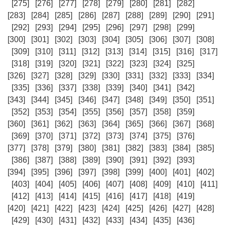
[275]
[276]
[277]
[278]
[279]
[280]
[281]
[282]
[283]
[284]
[285]
[286]
[287]
[288]
[289]
[290]
[291]
[292]
[293]
[294]
[295]
[296]
[297]
[298]
[299]
[300]
[301]
[302]
[303]
[304]
[305]
[306]
[307]
[308]
[309]
[310]
[311]
[312]
[313]
[314]
[315]
[316]
[317]
[318]
[319]
[320]
[321]
[322]
[323]
[324]
[325]
[326]
[327]
[328]
[329]
[330]
[331]
[332]
[333]
[334]
[335]
[336]
[337]
[338]
[339]
[340]
[341]
[342]
[343]
[344]
[345]
[346]
[347]
[348]
[349]
[350]
[351]
[352]
[353]
[354]
[355]
[356]
[357]
[358]
[359]
[360]
[361]
[362]
[363]
[364]
[365]
[366]
[367]
[368]
[369]
[370]
[371]
[372]
[373]
[374]
[375]
[376]
[377]
[378]
[379]
[380]
[381]
[382]
[383]
[384]
[385]
[386]
[387]
[388]
[389]
[390]
[391]
[392]
[393]
[394]
[395]
[396]
[397]
[398]
[399]
[400]
[401]
[402]
[403]
[404]
[405]
[406]
[407]
[408]
[409]
[410]
[411]
[412]
[413]
[414]
[415]
[416]
[417]
[418]
[419]
[420]
[421]
[422]
[423]
[424]
[425]
[426]
[427]
[428]
[429]
[430]
[431]
[432]
[433]
[434]
[435]
[436]