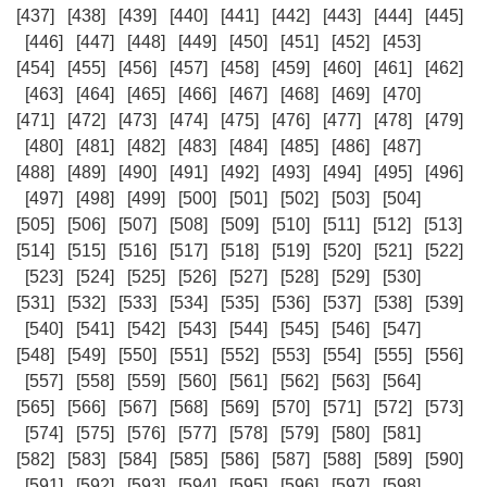
[437]
[438]
[439]
[440]
[441]
[442]
[443]
[444]
[445]
[446]
[447]
[448]
[449]
[450]
[451]
[452]
[453]
[454]
[455]
[456]
[457]
[458]
[459]
[460]
[461]
[462]
[463]
[464]
[465]
[466]
[467]
[468]
[469]
[470]
[471]
[472]
[473]
[474]
[475]
[476]
[477]
[478]
[479]
[480]
[481]
[482]
[483]
[484]
[485]
[486]
[487]
[488]
[489]
[490]
[491]
[492]
[493]
[494]
[495]
[496]
[497]
[498]
[499]
[500]
[501]
[502]
[503]
[504]
[505]
[506]
[507]
[508]
[509]
[510]
[511]
[512]
[513]
[514]
[515]
[516]
[517]
[518]
[519]
[520]
[521]
[522]
[523]
[524]
[525]
[526]
[527]
[528]
[529]
[530]
[531]
[532]
[533]
[534]
[535]
[536]
[537]
[538]
[539]
[540]
[541]
[542]
[543]
[544]
[545]
[546]
[547]
[548]
[549]
[550]
[551]
[552]
[553]
[554]
[555]
[556]
[557]
[558]
[559]
[560]
[561]
[562]
[563]
[564]
[565]
[566]
[567]
[568]
[569]
[570]
[571]
[572]
[573]
[574]
[575]
[576]
[577]
[578]
[579]
[580]
[581]
[582]
[583]
[584]
[585]
[586]
[587]
[588]
[589]
[590]
[591]
[592]
[593]
[594]
[595]
[596]
[597]
[598]