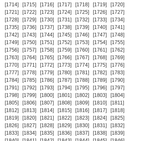
[1714]
[1715]
[1716]
[1717]
[1718]
[1719]
[1720]
[1721]
[1722]
[1723]
[1724]
[1725]
[1726]
[1727]
[1728]
[1729]
[1730]
[1731]
[1732]
[1733]
[1734]
[1735]
[1736]
[1737]
[1738]
[1739]
[1740]
[1741]
[1742]
[1743]
[1744]
[1745]
[1746]
[1747]
[1748]
[1749]
[1750]
[1751]
[1752]
[1753]
[1754]
[1755]
[1756]
[1757]
[1758]
[1759]
[1760]
[1761]
[1762]
[1763]
[1764]
[1765]
[1766]
[1767]
[1768]
[1769]
[1770]
[1771]
[1772]
[1773]
[1774]
[1775]
[1776]
[1777]
[1778]
[1779]
[1780]
[1781]
[1782]
[1783]
[1784]
[1785]
[1786]
[1787]
[1788]
[1789]
[1790]
[1791]
[1792]
[1793]
[1794]
[1795]
[1796]
[1797]
[1798]
[1799]
[1800]
[1801]
[1802]
[1803]
[1804]
[1805]
[1806]
[1807]
[1808]
[1809]
[1810]
[1811]
[1812]
[1813]
[1814]
[1815]
[1816]
[1817]
[1818]
[1819]
[1820]
[1821]
[1822]
[1823]
[1824]
[1825]
[1826]
[1827]
[1828]
[1829]
[1830]
[1831]
[1832]
[1833]
[1834]
[1835]
[1836]
[1837]
[1838]
[1839]
[1840]
[1841]
[1842]
[1843]
[1844]
[1845]
[1846]