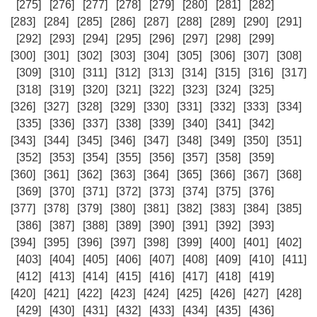
[275]
[276]
[277]
[278]
[279]
[280]
[281]
[282]
[283]
[284]
[285]
[286]
[287]
[288]
[289]
[290]
[291]
[292]
[293]
[294]
[295]
[296]
[297]
[298]
[299]
[300]
[301]
[302]
[303]
[304]
[305]
[306]
[307]
[308]
[309]
[310]
[311]
[312]
[313]
[314]
[315]
[316]
[317]
[318]
[319]
[320]
[321]
[322]
[323]
[324]
[325]
[326]
[327]
[328]
[329]
[330]
[331]
[332]
[333]
[334]
[335]
[336]
[337]
[338]
[339]
[340]
[341]
[342]
[343]
[344]
[345]
[346]
[347]
[348]
[349]
[350]
[351]
[352]
[353]
[354]
[355]
[356]
[357]
[358]
[359]
[360]
[361]
[362]
[363]
[364]
[365]
[366]
[367]
[368]
[369]
[370]
[371]
[372]
[373]
[374]
[375]
[376]
[377]
[378]
[379]
[380]
[381]
[382]
[383]
[384]
[385]
[386]
[387]
[388]
[389]
[390]
[391]
[392]
[393]
[394]
[395]
[396]
[397]
[398]
[399]
[400]
[401]
[402]
[403]
[404]
[405]
[406]
[407]
[408]
[409]
[410]
[411]
[412]
[413]
[414]
[415]
[416]
[417]
[418]
[419]
[420]
[421]
[422]
[423]
[424]
[425]
[426]
[427]
[428]
[429]
[430]
[431]
[432]
[433]
[434]
[435]
[436]