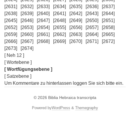
[2631]
[2632]
[2633]
[2634]
[2635]
[2636]
[2637]
[2638]
[2639]
[2640]
[2641]
[2642]
[2643]
[2644]
[2645]
[2646]
[2647]
[2648]
[2649]
[2650]
[2651]
[2652]
[2653]
[2654]
[2655]
[2656]
[2657]
[2658]
[2659]
[2660]
[2661]
[2662]
[2663]
[2664]
[2665]
[2666]
[2667]
[2668]
[2669]
[2670]
[2671]
[2672]
[2673]
[2674]
[ Neh 12 ]
[ Wortebene ]
[ Wortfügungsebene ]
[ Satzebene ]
Um Kommentare zu hinterlassen loggen Sie sich bitte ein.
© 2026
Biblia Hebraica transcripta
Powered by
WordPress
&
Themegraphy