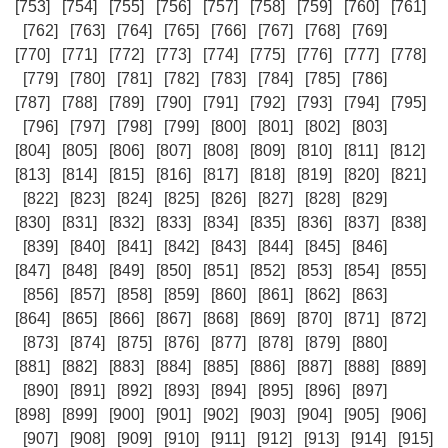
[753]
[754]
[755]
[756]
[757]
[758]
[759]
[760]
[761]
[762]
[763]
[764]
[765]
[766]
[767]
[768]
[769]
[770]
[771]
[772]
[773]
[774]
[775]
[776]
[777]
[778]
[779]
[780]
[781]
[782]
[783]
[784]
[785]
[786]
[787]
[788]
[789]
[790]
[791]
[792]
[793]
[794]
[795]
[796]
[797]
[798]
[799]
[800]
[801]
[802]
[803]
[804]
[805]
[806]
[807]
[808]
[809]
[810]
[811]
[812]
[813]
[814]
[815]
[816]
[817]
[818]
[819]
[820]
[821]
[822]
[823]
[824]
[825]
[826]
[827]
[828]
[829]
[830]
[831]
[832]
[833]
[834]
[835]
[836]
[837]
[838]
[839]
[840]
[841]
[842]
[843]
[844]
[845]
[846]
[847]
[848]
[849]
[850]
[851]
[852]
[853]
[854]
[855]
[856]
[857]
[858]
[859]
[860]
[861]
[862]
[863]
[864]
[865]
[866]
[867]
[868]
[869]
[870]
[871]
[872]
[873]
[874]
[875]
[876]
[877]
[878]
[879]
[880]
[881]
[882]
[883]
[884]
[885]
[886]
[887]
[888]
[889]
[890]
[891]
[892]
[893]
[894]
[895]
[896]
[897]
[898]
[899]
[900]
[901]
[902]
[903]
[904]
[905]
[906]
[907]
[908]
[909]
[910]
[911]
[912]
[913]
[914]
[915]