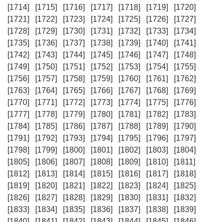
[1714]
[1715]
[1716]
[1717]
[1718]
[1719]
[1720]
[1721]
[1722]
[1723]
[1724]
[1725]
[1726]
[1727]
[1728]
[1729]
[1730]
[1731]
[1732]
[1733]
[1734]
[1735]
[1736]
[1737]
[1738]
[1739]
[1740]
[1741]
[1742]
[1743]
[1744]
[1745]
[1746]
[1747]
[1748]
[1749]
[1750]
[1751]
[1752]
[1753]
[1754]
[1755]
[1756]
[1757]
[1758]
[1759]
[1760]
[1761]
[1762]
[1763]
[1764]
[1765]
[1766]
[1767]
[1768]
[1769]
[1770]
[1771]
[1772]
[1773]
[1774]
[1775]
[1776]
[1777]
[1778]
[1779]
[1780]
[1781]
[1782]
[1783]
[1784]
[1785]
[1786]
[1787]
[1788]
[1789]
[1790]
[1791]
[1792]
[1793]
[1794]
[1795]
[1796]
[1797]
[1798]
[1799]
[1800]
[1801]
[1802]
[1803]
[1804]
[1805]
[1806]
[1807]
[1808]
[1809]
[1810]
[1811]
[1812]
[1813]
[1814]
[1815]
[1816]
[1817]
[1818]
[1819]
[1820]
[1821]
[1822]
[1823]
[1824]
[1825]
[1826]
[1827]
[1828]
[1829]
[1830]
[1831]
[1832]
[1833]
[1834]
[1835]
[1836]
[1837]
[1838]
[1839]
[1840]
[1841]
[1842]
[1843]
[1844]
[1845]
[1846]