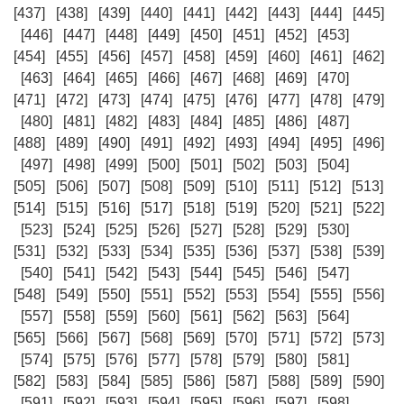
[437]
[438]
[439]
[440]
[441]
[442]
[443]
[444]
[445]
[446]
[447]
[448]
[449]
[450]
[451]
[452]
[453]
[454]
[455]
[456]
[457]
[458]
[459]
[460]
[461]
[462]
[463]
[464]
[465]
[466]
[467]
[468]
[469]
[470]
[471]
[472]
[473]
[474]
[475]
[476]
[477]
[478]
[479]
[480]
[481]
[482]
[483]
[484]
[485]
[486]
[487]
[488]
[489]
[490]
[491]
[492]
[493]
[494]
[495]
[496]
[497]
[498]
[499]
[500]
[501]
[502]
[503]
[504]
[505]
[506]
[507]
[508]
[509]
[510]
[511]
[512]
[513]
[514]
[515]
[516]
[517]
[518]
[519]
[520]
[521]
[522]
[523]
[524]
[525]
[526]
[527]
[528]
[529]
[530]
[531]
[532]
[533]
[534]
[535]
[536]
[537]
[538]
[539]
[540]
[541]
[542]
[543]
[544]
[545]
[546]
[547]
[548]
[549]
[550]
[551]
[552]
[553]
[554]
[555]
[556]
[557]
[558]
[559]
[560]
[561]
[562]
[563]
[564]
[565]
[566]
[567]
[568]
[569]
[570]
[571]
[572]
[573]
[574]
[575]
[576]
[577]
[578]
[579]
[580]
[581]
[582]
[583]
[584]
[585]
[586]
[587]
[588]
[589]
[590]
[591]
[592]
[593]
[594]
[595]
[596]
[597]
[598]