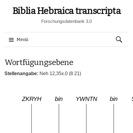
Biblia Hebraica transcripta
Forschungsdatenbank 3.0
Suchen
Menü
nach:
Springe
Wortfügungsebene
zum
Inhalt
Stellenangabe:
Neh 12,35x.0 (8 21)