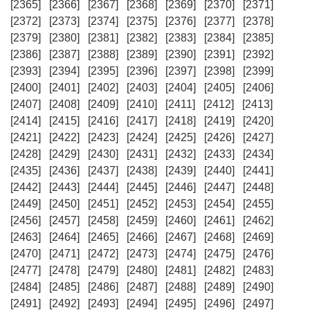
[2365]
[2366]
[2367]
[2368]
[2369]
[2370]
[2371]
[2372]
[2373]
[2374]
[2375]
[2376]
[2377]
[2378]
[2379]
[2380]
[2381]
[2382]
[2383]
[2384]
[2385]
[2386]
[2387]
[2388]
[2389]
[2390]
[2391]
[2392]
[2393]
[2394]
[2395]
[2396]
[2397]
[2398]
[2399]
[2400]
[2401]
[2402]
[2403]
[2404]
[2405]
[2406]
[2407]
[2408]
[2409]
[2410]
[2411]
[2412]
[2413]
[2414]
[2415]
[2416]
[2417]
[2418]
[2419]
[2420]
[2421]
[2422]
[2423]
[2424]
[2425]
[2426]
[2427]
[2428]
[2429]
[2430]
[2431]
[2432]
[2433]
[2434]
[2435]
[2436]
[2437]
[2438]
[2439]
[2440]
[2441]
[2442]
[2443]
[2444]
[2445]
[2446]
[2447]
[2448]
[2449]
[2450]
[2451]
[2452]
[2453]
[2454]
[2455]
[2456]
[2457]
[2458]
[2459]
[2460]
[2461]
[2462]
[2463]
[2464]
[2465]
[2466]
[2467]
[2468]
[2469]
[2470]
[2471]
[2472]
[2473]
[2474]
[2475]
[2476]
[2477]
[2478]
[2479]
[2480]
[2481]
[2482]
[2483]
[2484]
[2485]
[2486]
[2487]
[2488]
[2489]
[2490]
[2491]
[2492]
[2493]
[2494]
[2495]
[2496]
[2497]