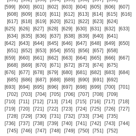
[599]
[600]
[601]
[602]
[603]
[604]
[605]
[606]
[607]
[608]
[609]
[610]
[611]
[612]
[613]
[614]
[615]
[616]
[617]
[618]
[619]
[620]
[621]
[622]
[623]
[624]
[625]
[626]
[627]
[628]
[629]
[630]
[631]
[632]
[633]
[634]
[635]
[636]
[637]
[638]
[639]
[640]
[641]
[642]
[643]
[644]
[645]
[646]
[647]
[648]
[649]
[650]
[651]
[652]
[653]
[654]
[655]
[656]
[657]
[658]
[659]
[660]
[661]
[662]
[663]
[664]
[665]
[666]
[667]
[668]
[669]
[670]
[671]
[672]
[673]
[674]
[675]
[676]
[677]
[678]
[679]
[680]
[681]
[682]
[683]
[684]
[685]
[686]
[687]
[688]
[689]
[690]
[691]
[692]
[693]
[694]
[695]
[696]
[697]
[698]
[699]
[700]
[701]
[702]
[703]
[704]
[705]
[706]
[707]
[708]
[709]
[710]
[711]
[712]
[713]
[714]
[715]
[716]
[717]
[718]
[719]
[720]
[721]
[722]
[723]
[724]
[725]
[726]
[727]
[728]
[729]
[730]
[731]
[732]
[733]
[734]
[735]
[736]
[737]
[738]
[739]
[740]
[741]
[742]
[743]
[744]
[745]
[746]
[747]
[748]
[749]
[750]
[751]
[752]