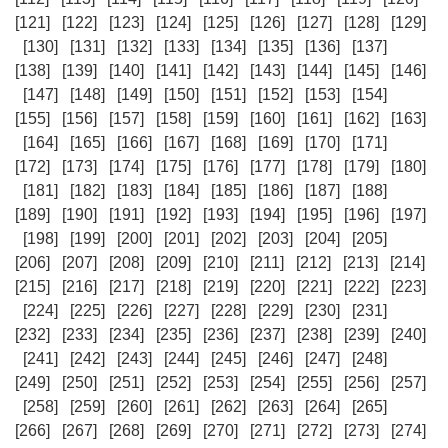
[121]
[122]
[123]
[124]
[125]
[126]
[127]
[128]
[129]
[130]
[131]
[132]
[133]
[134]
[135]
[136]
[137]
[138]
[139]
[140]
[141]
[142]
[143]
[144]
[145]
[146]
[147]
[148]
[149]
[150]
[151]
[152]
[153]
[154]
[155]
[156]
[157]
[158]
[159]
[160]
[161]
[162]
[163]
[164]
[165]
[166]
[167]
[168]
[169]
[170]
[171]
[172]
[173]
[174]
[175]
[176]
[177]
[178]
[179]
[180]
[181]
[182]
[183]
[184]
[185]
[186]
[187]
[188]
[189]
[190]
[191]
[192]
[193]
[194]
[195]
[196]
[197]
[198]
[199]
[200]
[201]
[202]
[203]
[204]
[205]
[206]
[207]
[208]
[209]
[210]
[211]
[212]
[213]
[214]
[215]
[216]
[217]
[218]
[219]
[220]
[221]
[222]
[223]
[224]
[225]
[226]
[227]
[228]
[229]
[230]
[231]
[232]
[233]
[234]
[235]
[236]
[237]
[238]
[239]
[240]
[241]
[242]
[243]
[244]
[245]
[246]
[247]
[248]
[249]
[250]
[251]
[252]
[253]
[254]
[255]
[256]
[257]
[258]
[259]
[260]
[261]
[262]
[263]
[264]
[265]
[266]
[267]
[268]
[269]
[270]
[271]
[272]
[273]
[274]