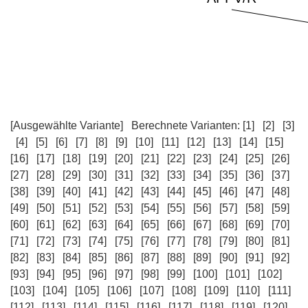
[Ausgewählte Variante]
Berechnete Varianten:
[1]
[2]
[3]
[4]
[5]
[6]
[7]
[8]
[9]
[10]
[11]
[12]
[13]
[14]
[15]
[16]
[17]
[18]
[19]
[20]
[21]
[22]
[23]
[24]
[25]
[26]
[27]
[28]
[29]
[30]
[31]
[32]
[33]
[34]
[35]
[36]
[37]
[38]
[39]
[40]
[41]
[42]
[43]
[44]
[45]
[46]
[47]
[48]
[49]
[50]
[51]
[52]
[53]
[54]
[55]
[56]
[57]
[58]
[59]
[60]
[61]
[62]
[63]
[64]
[65]
[66]
[67]
[68]
[69]
[70]
[71]
[72]
[73]
[74]
[75]
[76]
[77]
[78]
[79]
[80]
[81]
[82]
[83]
[84]
[85]
[86]
[87]
[88]
[89]
[90]
[91]
[92]
[93]
[94]
[95]
[96]
[97]
[98]
[99]
[100]
[101]
[102]
[103]
[104]
[105]
[106]
[107]
[108]
[109]
[110]
[111]
[112]
[113]
[114]
[115]
[116]
[117]
[118]
[119]
[120]