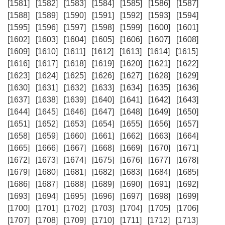
[1581]
[1582]
[1583]
[1584]
[1585]
[1586]
[1587]
[1588]
[1589]
[1590]
[1591]
[1592]
[1593]
[1594]
[1595]
[1596]
[1597]
[1598]
[1599]
[1600]
[1601]
[1602]
[1603]
[1604]
[1605]
[1606]
[1607]
[1608]
[1609]
[1610]
[1611]
[1612]
[1613]
[1614]
[1615]
[1616]
[1617]
[1618]
[1619]
[1620]
[1621]
[1622]
[1623]
[1624]
[1625]
[1626]
[1627]
[1628]
[1629]
[1630]
[1631]
[1632]
[1633]
[1634]
[1635]
[1636]
[1637]
[1638]
[1639]
[1640]
[1641]
[1642]
[1643]
[1644]
[1645]
[1646]
[1647]
[1648]
[1649]
[1650]
[1651]
[1652]
[1653]
[1654]
[1655]
[1656]
[1657]
[1658]
[1659]
[1660]
[1661]
[1662]
[1663]
[1664]
[1665]
[1666]
[1667]
[1668]
[1669]
[1670]
[1671]
[1672]
[1673]
[1674]
[1675]
[1676]
[1677]
[1678]
[1679]
[1680]
[1681]
[1682]
[1683]
[1684]
[1685]
[1686]
[1687]
[1688]
[1689]
[1690]
[1691]
[1692]
[1693]
[1694]
[1695]
[1696]
[1697]
[1698]
[1699]
[1700]
[1701]
[1702]
[1703]
[1704]
[1705]
[1706]
[1707]
[1708]
[1709]
[1710]
[1711]
[1712]
[1713]