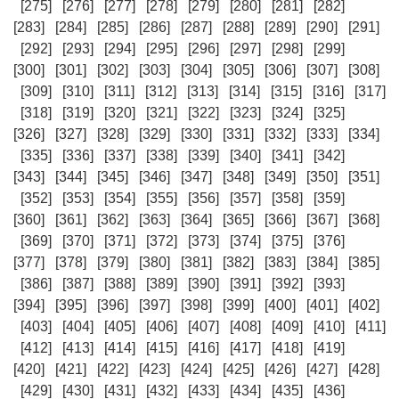
[275]
[276]
[277]
[278]
[279]
[280]
[281]
[282]
[283]
[284]
[285]
[286]
[287]
[288]
[289]
[290]
[291]
[292]
[293]
[294]
[295]
[296]
[297]
[298]
[299]
[300]
[301]
[302]
[303]
[304]
[305]
[306]
[307]
[308]
[309]
[310]
[311]
[312]
[313]
[314]
[315]
[316]
[317]
[318]
[319]
[320]
[321]
[322]
[323]
[324]
[325]
[326]
[327]
[328]
[329]
[330]
[331]
[332]
[333]
[334]
[335]
[336]
[337]
[338]
[339]
[340]
[341]
[342]
[343]
[344]
[345]
[346]
[347]
[348]
[349]
[350]
[351]
[352]
[353]
[354]
[355]
[356]
[357]
[358]
[359]
[360]
[361]
[362]
[363]
[364]
[365]
[366]
[367]
[368]
[369]
[370]
[371]
[372]
[373]
[374]
[375]
[376]
[377]
[378]
[379]
[380]
[381]
[382]
[383]
[384]
[385]
[386]
[387]
[388]
[389]
[390]
[391]
[392]
[393]
[394]
[395]
[396]
[397]
[398]
[399]
[400]
[401]
[402]
[403]
[404]
[405]
[406]
[407]
[408]
[409]
[410]
[411]
[412]
[413]
[414]
[415]
[416]
[417]
[418]
[419]
[420]
[421]
[422]
[423]
[424]
[425]
[426]
[427]
[428]
[429]
[430]
[431]
[432]
[433]
[434]
[435]
[436]