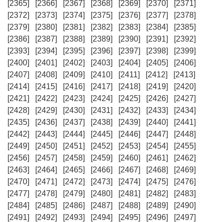
[2365]
[2366]
[2367]
[2368]
[2369]
[2370]
[2371]
[2372]
[2373]
[2374]
[2375]
[2376]
[2377]
[2378]
[2379]
[2380]
[2381]
[2382]
[2383]
[2384]
[2385]
[2386]
[2387]
[2388]
[2389]
[2390]
[2391]
[2392]
[2393]
[2394]
[2395]
[2396]
[2397]
[2398]
[2399]
[2400]
[2401]
[2402]
[2403]
[2404]
[2405]
[2406]
[2407]
[2408]
[2409]
[2410]
[2411]
[2412]
[2413]
[2414]
[2415]
[2416]
[2417]
[2418]
[2419]
[2420]
[2421]
[2422]
[2423]
[2424]
[2425]
[2426]
[2427]
[2428]
[2429]
[2430]
[2431]
[2432]
[2433]
[2434]
[2435]
[2436]
[2437]
[2438]
[2439]
[2440]
[2441]
[2442]
[2443]
[2444]
[2445]
[2446]
[2447]
[2448]
[2449]
[2450]
[2451]
[2452]
[2453]
[2454]
[2455]
[2456]
[2457]
[2458]
[2459]
[2460]
[2461]
[2462]
[2463]
[2464]
[2465]
[2466]
[2467]
[2468]
[2469]
[2470]
[2471]
[2472]
[2473]
[2474]
[2475]
[2476]
[2477]
[2478]
[2479]
[2480]
[2481]
[2482]
[2483]
[2484]
[2485]
[2486]
[2487]
[2488]
[2489]
[2490]
[2491]
[2492]
[2493]
[2494]
[2495]
[2496]
[2497]