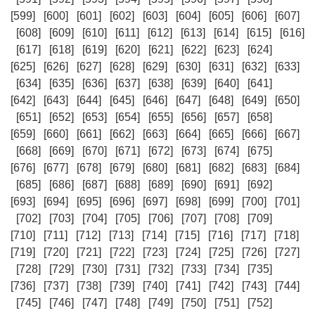
[599]
[600]
[601]
[602]
[603]
[604]
[605]
[606]
[607]
[608]
[609]
[610]
[611]
[612]
[613]
[614]
[615]
[616]
[617]
[618]
[619]
[620]
[621]
[622]
[623]
[624]
[625]
[626]
[627]
[628]
[629]
[630]
[631]
[632]
[633]
[634]
[635]
[636]
[637]
[638]
[639]
[640]
[641]
[642]
[643]
[644]
[645]
[646]
[647]
[648]
[649]
[650]
[651]
[652]
[653]
[654]
[655]
[656]
[657]
[658]
[659]
[660]
[661]
[662]
[663]
[664]
[665]
[666]
[667]
[668]
[669]
[670]
[671]
[672]
[673]
[674]
[675]
[676]
[677]
[678]
[679]
[680]
[681]
[682]
[683]
[684]
[685]
[686]
[687]
[688]
[689]
[690]
[691]
[692]
[693]
[694]
[695]
[696]
[697]
[698]
[699]
[700]
[701]
[702]
[703]
[704]
[705]
[706]
[707]
[708]
[709]
[710]
[711]
[712]
[713]
[714]
[715]
[716]
[717]
[718]
[719]
[720]
[721]
[722]
[723]
[724]
[725]
[726]
[727]
[728]
[729]
[730]
[731]
[732]
[733]
[734]
[735]
[736]
[737]
[738]
[739]
[740]
[741]
[742]
[743]
[744]
[745]
[746]
[747]
[748]
[749]
[750]
[751]
[752]