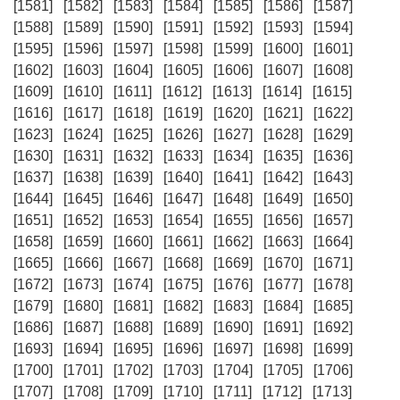
[1581]
[1582]
[1583]
[1584]
[1585]
[1586]
[1587]
[1588]
[1589]
[1590]
[1591]
[1592]
[1593]
[1594]
[1595]
[1596]
[1597]
[1598]
[1599]
[1600]
[1601]
[1602]
[1603]
[1604]
[1605]
[1606]
[1607]
[1608]
[1609]
[1610]
[1611]
[1612]
[1613]
[1614]
[1615]
[1616]
[1617]
[1618]
[1619]
[1620]
[1621]
[1622]
[1623]
[1624]
[1625]
[1626]
[1627]
[1628]
[1629]
[1630]
[1631]
[1632]
[1633]
[1634]
[1635]
[1636]
[1637]
[1638]
[1639]
[1640]
[1641]
[1642]
[1643]
[1644]
[1645]
[1646]
[1647]
[1648]
[1649]
[1650]
[1651]
[1652]
[1653]
[1654]
[1655]
[1656]
[1657]
[1658]
[1659]
[1660]
[1661]
[1662]
[1663]
[1664]
[1665]
[1666]
[1667]
[1668]
[1669]
[1670]
[1671]
[1672]
[1673]
[1674]
[1675]
[1676]
[1677]
[1678]
[1679]
[1680]
[1681]
[1682]
[1683]
[1684]
[1685]
[1686]
[1687]
[1688]
[1689]
[1690]
[1691]
[1692]
[1693]
[1694]
[1695]
[1696]
[1697]
[1698]
[1699]
[1700]
[1701]
[1702]
[1703]
[1704]
[1705]
[1706]
[1707]
[1708]
[1709]
[1710]
[1711]
[1712]
[1713]