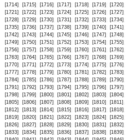
[1714]
[1715]
[1716]
[1717]
[1718]
[1719]
[1720]
[1721]
[1722]
[1723]
[1724]
[1725]
[1726]
[1727]
[1728]
[1729]
[1730]
[1731]
[1732]
[1733]
[1734]
[1735]
[1736]
[1737]
[1738]
[1739]
[1740]
[1741]
[1742]
[1743]
[1744]
[1745]
[1746]
[1747]
[1748]
[1749]
[1750]
[1751]
[1752]
[1753]
[1754]
[1755]
[1756]
[1757]
[1758]
[1759]
[1760]
[1761]
[1762]
[1763]
[1764]
[1765]
[1766]
[1767]
[1768]
[1769]
[1770]
[1771]
[1772]
[1773]
[1774]
[1775]
[1776]
[1777]
[1778]
[1779]
[1780]
[1781]
[1782]
[1783]
[1784]
[1785]
[1786]
[1787]
[1788]
[1789]
[1790]
[1791]
[1792]
[1793]
[1794]
[1795]
[1796]
[1797]
[1798]
[1799]
[1800]
[1801]
[1802]
[1803]
[1804]
[1805]
[1806]
[1807]
[1808]
[1809]
[1810]
[1811]
[1812]
[1813]
[1814]
[1815]
[1816]
[1817]
[1818]
[1819]
[1820]
[1821]
[1822]
[1823]
[1824]
[1825]
[1826]
[1827]
[1828]
[1829]
[1830]
[1831]
[1832]
[1833]
[1834]
[1835]
[1836]
[1837]
[1838]
[1839]
[1840]
[1841]
[1842]
[1843]
[1844]
[1845]
[1846]