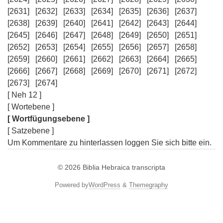
[2631]
[2632]
[2633]
[2634]
[2635]
[2636]
[2637]
[2638]
[2639]
[2640]
[2641]
[2642]
[2643]
[2644]
[2645]
[2646]
[2647]
[2648]
[2649]
[2650]
[2651]
[2652]
[2653]
[2654]
[2655]
[2656]
[2657]
[2658]
[2659]
[2660]
[2661]
[2662]
[2663]
[2664]
[2665]
[2666]
[2667]
[2668]
[2669]
[2670]
[2671]
[2672]
[2673]
[2674]
[ Neh 12 ]
[ Wortebene ]
[ Wortfügungsebene ]
[ Satzebene ]
Um Kommentare zu hinterlassen loggen Sie sich bitte ein.
© 2026
Biblia Hebraica transcripta
Powered by
WordPress
&
Themegraphy