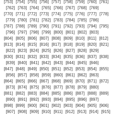
[753]
[754]
[755]
[756]
[757]
[758]
[759]
[760]
[761]
[762]
[763]
[764]
[765]
[766]
[767]
[768]
[769]
[770]
[771]
[772]
[773]
[774]
[775]
[776]
[777]
[778]
[779]
[780]
[781]
[782]
[783]
[784]
[785]
[786]
[787]
[788]
[789]
[790]
[791]
[792]
[793]
[794]
[795]
[796]
[797]
[798]
[799]
[800]
[801]
[802]
[803]
[804]
[805]
[806]
[807]
[808]
[809]
[810]
[811]
[812]
[813]
[814]
[815]
[816]
[817]
[818]
[819]
[820]
[821]
[822]
[823]
[824]
[825]
[826]
[827]
[828]
[829]
[830]
[831]
[832]
[833]
[834]
[835]
[836]
[837]
[838]
[839]
[840]
[841]
[842]
[843]
[844]
[845]
[846]
[847]
[848]
[849]
[850]
[851]
[852]
[853]
[854]
[855]
[856]
[857]
[858]
[859]
[860]
[861]
[862]
[863]
[864]
[865]
[866]
[867]
[868]
[869]
[870]
[871]
[872]
[873]
[874]
[875]
[876]
[877]
[878]
[879]
[880]
[881]
[882]
[883]
[884]
[885]
[886]
[887]
[888]
[889]
[890]
[891]
[892]
[893]
[894]
[895]
[896]
[897]
[898]
[899]
[900]
[901]
[902]
[903]
[904]
[905]
[906]
[907]
[908]
[909]
[910]
[911]
[912]
[913]
[914]
[915]