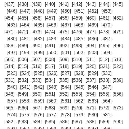
[437]
[438]
[439]
[440]
[441]
[442]
[443]
[444]
[445]
[446]
[447]
[448]
[449]
[450]
[451]
[452]
[453]
[454]
[455]
[456]
[457]
[458]
[459]
[460]
[461]
[462]
[463]
[464]
[465]
[466]
[467]
[468]
[469]
[470]
[471]
[472]
[473]
[474]
[475]
[476]
[477]
[478]
[479]
[480]
[481]
[482]
[483]
[484]
[485]
[486]
[487]
[488]
[489]
[490]
[491]
[492]
[493]
[494]
[495]
[496]
[497]
[498]
[499]
[500]
[501]
[502]
[503]
[504]
[505]
[506]
[507]
[508]
[509]
[510]
[511]
[512]
[513]
[514]
[515]
[516]
[517]
[518]
[519]
[520]
[521]
[522]
[523]
[524]
[525]
[526]
[527]
[528]
[529]
[530]
[531]
[532]
[533]
[534]
[535]
[536]
[537]
[538]
[539]
[540]
[541]
[542]
[543]
[544]
[545]
[546]
[547]
[548]
[549]
[550]
[551]
[552]
[553]
[554]
[555]
[556]
[557]
[558]
[559]
[560]
[561]
[562]
[563]
[564]
[565]
[566]
[567]
[568]
[569]
[570]
[571]
[572]
[573]
[574]
[575]
[576]
[577]
[578]
[579]
[580]
[581]
[582]
[583]
[584]
[585]
[586]
[587]
[588]
[589]
[590]
[591]
[592]
[593]
[594]
[595]
[596]
[597]
[598]