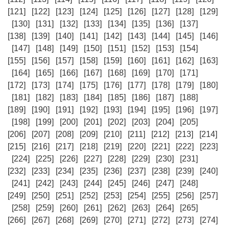
[121]
[122]
[123]
[124]
[125]
[126]
[127]
[128]
[129]
[130]
[131]
[132]
[133]
[134]
[135]
[136]
[137]
[138]
[139]
[140]
[141]
[142]
[143]
[144]
[145]
[146]
[147]
[148]
[149]
[150]
[151]
[152]
[153]
[154]
[155]
[156]
[157]
[158]
[159]
[160]
[161]
[162]
[163]
[164]
[165]
[166]
[167]
[168]
[169]
[170]
[171]
[172]
[173]
[174]
[175]
[176]
[177]
[178]
[179]
[180]
[181]
[182]
[183]
[184]
[185]
[186]
[187]
[188]
[189]
[190]
[191]
[192]
[193]
[194]
[195]
[196]
[197]
[198]
[199]
[200]
[201]
[202]
[203]
[204]
[205]
[206]
[207]
[208]
[209]
[210]
[211]
[212]
[213]
[214]
[215]
[216]
[217]
[218]
[219]
[220]
[221]
[222]
[223]
[224]
[225]
[226]
[227]
[228]
[229]
[230]
[231]
[232]
[233]
[234]
[235]
[236]
[237]
[238]
[239]
[240]
[241]
[242]
[243]
[244]
[245]
[246]
[247]
[248]
[249]
[250]
[251]
[252]
[253]
[254]
[255]
[256]
[257]
[258]
[259]
[260]
[261]
[262]
[263]
[264]
[265]
[266]
[267]
[268]
[269]
[270]
[271]
[272]
[273]
[274]