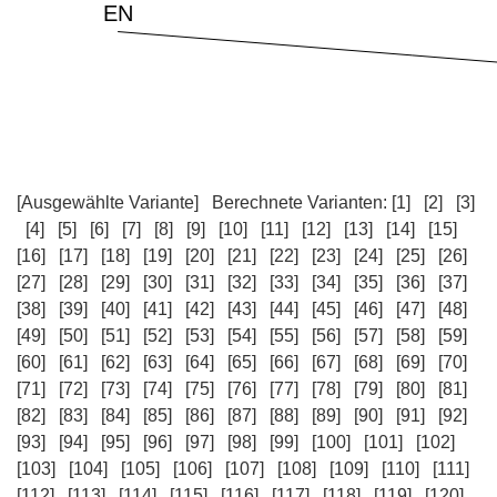
[Ausgewählte Variante]
Berechnete Varianten:
[1]
[2]
[3]
[4]
[5]
[6]
[7]
[8]
[9]
[10]
[11]
[12]
[13]
[14]
[15]
[16]
[17]
[18]
[19]
[20]
[21]
[22]
[23]
[24]
[25]
[26]
[27]
[28]
[29]
[30]
[31]
[32]
[33]
[34]
[35]
[36]
[37]
[38]
[39]
[40]
[41]
[42]
[43]
[44]
[45]
[46]
[47]
[48]
[49]
[50]
[51]
[52]
[53]
[54]
[55]
[56]
[57]
[58]
[59]
[60]
[61]
[62]
[63]
[64]
[65]
[66]
[67]
[68]
[69]
[70]
[71]
[72]
[73]
[74]
[75]
[76]
[77]
[78]
[79]
[80]
[81]
[82]
[83]
[84]
[85]
[86]
[87]
[88]
[89]
[90]
[91]
[92]
[93]
[94]
[95]
[96]
[97]
[98]
[99]
[100]
[101]
[102]
[103]
[104]
[105]
[106]
[107]
[108]
[109]
[110]
[111]
[112]
[113]
[114]
[115]
[116]
[117]
[118]
[119]
[120]