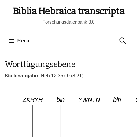
Biblia Hebraica transcripta
Forschungsdatenbank 3.0
Suchen
Menü
nach:
Springe
Wortfügungsebene
zum
Inhalt
Stellenangabe:
Neh 12,35x.0 (8 21)