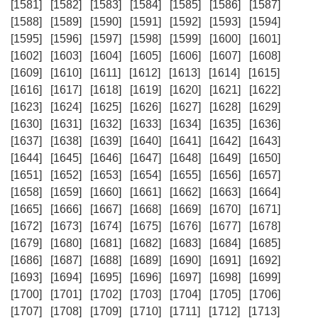
[1581]
[1582]
[1583]
[1584]
[1585]
[1586]
[1587]
[1588]
[1589]
[1590]
[1591]
[1592]
[1593]
[1594]
[1595]
[1596]
[1597]
[1598]
[1599]
[1600]
[1601]
[1602]
[1603]
[1604]
[1605]
[1606]
[1607]
[1608]
[1609]
[1610]
[1611]
[1612]
[1613]
[1614]
[1615]
[1616]
[1617]
[1618]
[1619]
[1620]
[1621]
[1622]
[1623]
[1624]
[1625]
[1626]
[1627]
[1628]
[1629]
[1630]
[1631]
[1632]
[1633]
[1634]
[1635]
[1636]
[1637]
[1638]
[1639]
[1640]
[1641]
[1642]
[1643]
[1644]
[1645]
[1646]
[1647]
[1648]
[1649]
[1650]
[1651]
[1652]
[1653]
[1654]
[1655]
[1656]
[1657]
[1658]
[1659]
[1660]
[1661]
[1662]
[1663]
[1664]
[1665]
[1666]
[1667]
[1668]
[1669]
[1670]
[1671]
[1672]
[1673]
[1674]
[1675]
[1676]
[1677]
[1678]
[1679]
[1680]
[1681]
[1682]
[1683]
[1684]
[1685]
[1686]
[1687]
[1688]
[1689]
[1690]
[1691]
[1692]
[1693]
[1694]
[1695]
[1696]
[1697]
[1698]
[1699]
[1700]
[1701]
[1702]
[1703]
[1704]
[1705]
[1706]
[1707]
[1708]
[1709]
[1710]
[1711]
[1712]
[1713]