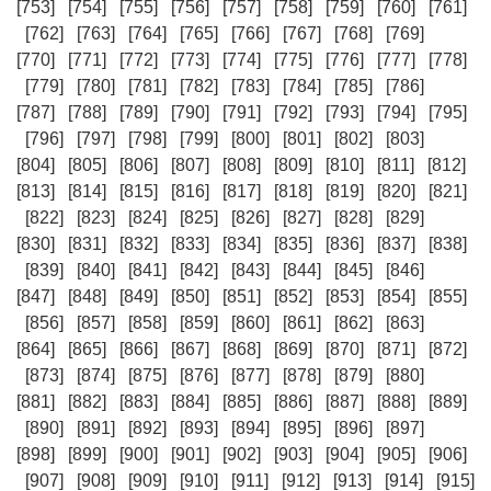
[753]
[754]
[755]
[756]
[757]
[758]
[759]
[760]
[761]
[762]
[763]
[764]
[765]
[766]
[767]
[768]
[769]
[770]
[771]
[772]
[773]
[774]
[775]
[776]
[777]
[778]
[779]
[780]
[781]
[782]
[783]
[784]
[785]
[786]
[787]
[788]
[789]
[790]
[791]
[792]
[793]
[794]
[795]
[796]
[797]
[798]
[799]
[800]
[801]
[802]
[803]
[804]
[805]
[806]
[807]
[808]
[809]
[810]
[811]
[812]
[813]
[814]
[815]
[816]
[817]
[818]
[819]
[820]
[821]
[822]
[823]
[824]
[825]
[826]
[827]
[828]
[829]
[830]
[831]
[832]
[833]
[834]
[835]
[836]
[837]
[838]
[839]
[840]
[841]
[842]
[843]
[844]
[845]
[846]
[847]
[848]
[849]
[850]
[851]
[852]
[853]
[854]
[855]
[856]
[857]
[858]
[859]
[860]
[861]
[862]
[863]
[864]
[865]
[866]
[867]
[868]
[869]
[870]
[871]
[872]
[873]
[874]
[875]
[876]
[877]
[878]
[879]
[880]
[881]
[882]
[883]
[884]
[885]
[886]
[887]
[888]
[889]
[890]
[891]
[892]
[893]
[894]
[895]
[896]
[897]
[898]
[899]
[900]
[901]
[902]
[903]
[904]
[905]
[906]
[907]
[908]
[909]
[910]
[911]
[912]
[913]
[914]
[915]