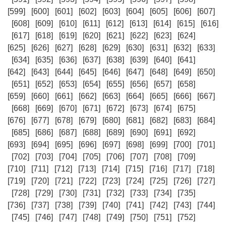
[599]
[600]
[601]
[602]
[603]
[604]
[605]
[606]
[607]
[608]
[609]
[610]
[611]
[612]
[613]
[614]
[615]
[616]
[617]
[618]
[619]
[620]
[621]
[622]
[623]
[624]
[625]
[626]
[627]
[628]
[629]
[630]
[631]
[632]
[633]
[634]
[635]
[636]
[637]
[638]
[639]
[640]
[641]
[642]
[643]
[644]
[645]
[646]
[647]
[648]
[649]
[650]
[651]
[652]
[653]
[654]
[655]
[656]
[657]
[658]
[659]
[660]
[661]
[662]
[663]
[664]
[665]
[666]
[667]
[668]
[669]
[670]
[671]
[672]
[673]
[674]
[675]
[676]
[677]
[678]
[679]
[680]
[681]
[682]
[683]
[684]
[685]
[686]
[687]
[688]
[689]
[690]
[691]
[692]
[693]
[694]
[695]
[696]
[697]
[698]
[699]
[700]
[701]
[702]
[703]
[704]
[705]
[706]
[707]
[708]
[709]
[710]
[711]
[712]
[713]
[714]
[715]
[716]
[717]
[718]
[719]
[720]
[721]
[722]
[723]
[724]
[725]
[726]
[727]
[728]
[729]
[730]
[731]
[732]
[733]
[734]
[735]
[736]
[737]
[738]
[739]
[740]
[741]
[742]
[743]
[744]
[745]
[746]
[747]
[748]
[749]
[750]
[751]
[752]