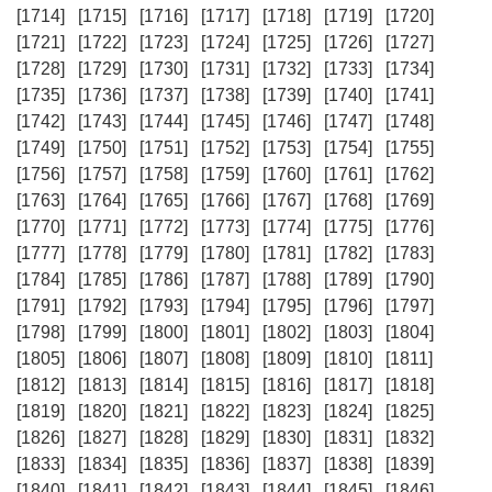
[1714]
[1715]
[1716]
[1717]
[1718]
[1719]
[1720]
[1721]
[1722]
[1723]
[1724]
[1725]
[1726]
[1727]
[1728]
[1729]
[1730]
[1731]
[1732]
[1733]
[1734]
[1735]
[1736]
[1737]
[1738]
[1739]
[1740]
[1741]
[1742]
[1743]
[1744]
[1745]
[1746]
[1747]
[1748]
[1749]
[1750]
[1751]
[1752]
[1753]
[1754]
[1755]
[1756]
[1757]
[1758]
[1759]
[1760]
[1761]
[1762]
[1763]
[1764]
[1765]
[1766]
[1767]
[1768]
[1769]
[1770]
[1771]
[1772]
[1773]
[1774]
[1775]
[1776]
[1777]
[1778]
[1779]
[1780]
[1781]
[1782]
[1783]
[1784]
[1785]
[1786]
[1787]
[1788]
[1789]
[1790]
[1791]
[1792]
[1793]
[1794]
[1795]
[1796]
[1797]
[1798]
[1799]
[1800]
[1801]
[1802]
[1803]
[1804]
[1805]
[1806]
[1807]
[1808]
[1809]
[1810]
[1811]
[1812]
[1813]
[1814]
[1815]
[1816]
[1817]
[1818]
[1819]
[1820]
[1821]
[1822]
[1823]
[1824]
[1825]
[1826]
[1827]
[1828]
[1829]
[1830]
[1831]
[1832]
[1833]
[1834]
[1835]
[1836]
[1837]
[1838]
[1839]
[1840]
[1841]
[1842]
[1843]
[1844]
[1845]
[1846]