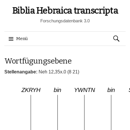
Biblia Hebraica transcripta
Forschungsdatenbank 3.0
Suchen
Menü
nach:
Springe
Wortfügungsebene
zum
Inhalt
Stellenangabe:
Neh 12,35x.0 (8 21)