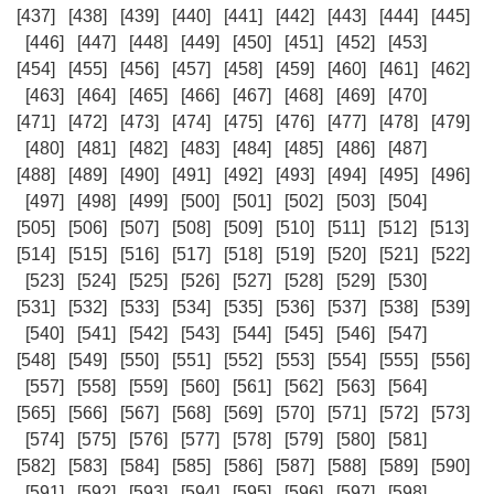
[437]
[438]
[439]
[440]
[441]
[442]
[443]
[444]
[445]
[446]
[447]
[448]
[449]
[450]
[451]
[452]
[453]
[454]
[455]
[456]
[457]
[458]
[459]
[460]
[461]
[462]
[463]
[464]
[465]
[466]
[467]
[468]
[469]
[470]
[471]
[472]
[473]
[474]
[475]
[476]
[477]
[478]
[479]
[480]
[481]
[482]
[483]
[484]
[485]
[486]
[487]
[488]
[489]
[490]
[491]
[492]
[493]
[494]
[495]
[496]
[497]
[498]
[499]
[500]
[501]
[502]
[503]
[504]
[505]
[506]
[507]
[508]
[509]
[510]
[511]
[512]
[513]
[514]
[515]
[516]
[517]
[518]
[519]
[520]
[521]
[522]
[523]
[524]
[525]
[526]
[527]
[528]
[529]
[530]
[531]
[532]
[533]
[534]
[535]
[536]
[537]
[538]
[539]
[540]
[541]
[542]
[543]
[544]
[545]
[546]
[547]
[548]
[549]
[550]
[551]
[552]
[553]
[554]
[555]
[556]
[557]
[558]
[559]
[560]
[561]
[562]
[563]
[564]
[565]
[566]
[567]
[568]
[569]
[570]
[571]
[572]
[573]
[574]
[575]
[576]
[577]
[578]
[579]
[580]
[581]
[582]
[583]
[584]
[585]
[586]
[587]
[588]
[589]
[590]
[591]
[592]
[593]
[594]
[595]
[596]
[597]
[598]