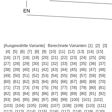
[Ausgewählte Variante]
Berechnete Varianten:
[1]
[2]
[3]
[4]
[5]
[6]
[7]
[8]
[9]
[10]
[11]
[12]
[13]
[14]
[15]
[16]
[17]
[18]
[19]
[20]
[21]
[22]
[23]
[24]
[25]
[26]
[27]
[28]
[29]
[30]
[31]
[32]
[33]
[34]
[35]
[36]
[37]
[38]
[39]
[40]
[41]
[42]
[43]
[44]
[45]
[46]
[47]
[48]
[49]
[50]
[51]
[52]
[53]
[54]
[55]
[56]
[57]
[58]
[59]
[60]
[61]
[62]
[63]
[64]
[65]
[66]
[67]
[68]
[69]
[70]
[71]
[72]
[73]
[74]
[75]
[76]
[77]
[78]
[79]
[80]
[81]
[82]
[83]
[84]
[85]
[86]
[87]
[88]
[89]
[90]
[91]
[92]
[93]
[94]
[95]
[96]
[97]
[98]
[99]
[100]
[101]
[102]
[103]
[104]
[105]
[106]
[107]
[108]
[109]
[110]
[111]
[112]
[113]
[114]
[115]
[116]
[117]
[118]
[119]
[120]