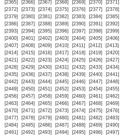
[2365]
[2366]
[2367]
[2368]
[2369]
[2370]
[2371]
[2372]
[2373]
[2374]
[2375]
[2376]
[2377]
[2378]
[2379]
[2380]
[2381]
[2382]
[2383]
[2384]
[2385]
[2386]
[2387]
[2388]
[2389]
[2390]
[2391]
[2392]
[2393]
[2394]
[2395]
[2396]
[2397]
[2398]
[2399]
[2400]
[2401]
[2402]
[2403]
[2404]
[2405]
[2406]
[2407]
[2408]
[2409]
[2410]
[2411]
[2412]
[2413]
[2414]
[2415]
[2416]
[2417]
[2418]
[2419]
[2420]
[2421]
[2422]
[2423]
[2424]
[2425]
[2426]
[2427]
[2428]
[2429]
[2430]
[2431]
[2432]
[2433]
[2434]
[2435]
[2436]
[2437]
[2438]
[2439]
[2440]
[2441]
[2442]
[2443]
[2444]
[2445]
[2446]
[2447]
[2448]
[2449]
[2450]
[2451]
[2452]
[2453]
[2454]
[2455]
[2456]
[2457]
[2458]
[2459]
[2460]
[2461]
[2462]
[2463]
[2464]
[2465]
[2466]
[2467]
[2468]
[2469]
[2470]
[2471]
[2472]
[2473]
[2474]
[2475]
[2476]
[2477]
[2478]
[2479]
[2480]
[2481]
[2482]
[2483]
[2484]
[2485]
[2486]
[2487]
[2488]
[2489]
[2490]
[2491]
[2492]
[2493]
[2494]
[2495]
[2496]
[2497]