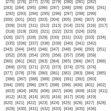
[275]
[276]
[277]
[278]
[279]
[280]
[281]
[282]
[283]
[284]
[285]
[286]
[287]
[288]
[289]
[290]
[291]
[292]
[293]
[294]
[295]
[296]
[297]
[298]
[299]
[300]
[301]
[302]
[303]
[304]
[305]
[306]
[307]
[308]
[309]
[310]
[311]
[312]
[313]
[314]
[315]
[316]
[317]
[318]
[319]
[320]
[321]
[322]
[323]
[324]
[325]
[326]
[327]
[328]
[329]
[330]
[331]
[332]
[333]
[334]
[335]
[336]
[337]
[338]
[339]
[340]
[341]
[342]
[343]
[344]
[345]
[346]
[347]
[348]
[349]
[350]
[351]
[352]
[353]
[354]
[355]
[356]
[357]
[358]
[359]
[360]
[361]
[362]
[363]
[364]
[365]
[366]
[367]
[368]
[369]
[370]
[371]
[372]
[373]
[374]
[375]
[376]
[377]
[378]
[379]
[380]
[381]
[382]
[383]
[384]
[385]
[386]
[387]
[388]
[389]
[390]
[391]
[392]
[393]
[394]
[395]
[396]
[397]
[398]
[399]
[400]
[401]
[402]
[403]
[404]
[405]
[406]
[407]
[408]
[409]
[410]
[411]
[412]
[413]
[414]
[415]
[416]
[417]
[418]
[419]
[420]
[421]
[422]
[423]
[424]
[425]
[426]
[427]
[428]
[429]
[430]
[431]
[432]
[433]
[434]
[435]
[436]