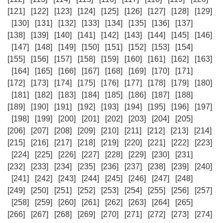
[121]
[122]
[123]
[124]
[125]
[126]
[127]
[128]
[129]
[130]
[131]
[132]
[133]
[134]
[135]
[136]
[137]
[138]
[139]
[140]
[141]
[142]
[143]
[144]
[145]
[146]
[147]
[148]
[149]
[150]
[151]
[152]
[153]
[154]
[155]
[156]
[157]
[158]
[159]
[160]
[161]
[162]
[163]
[164]
[165]
[166]
[167]
[168]
[169]
[170]
[171]
[172]
[173]
[174]
[175]
[176]
[177]
[178]
[179]
[180]
[181]
[182]
[183]
[184]
[185]
[186]
[187]
[188]
[189]
[190]
[191]
[192]
[193]
[194]
[195]
[196]
[197]
[198]
[199]
[200]
[201]
[202]
[203]
[204]
[205]
[206]
[207]
[208]
[209]
[210]
[211]
[212]
[213]
[214]
[215]
[216]
[217]
[218]
[219]
[220]
[221]
[222]
[223]
[224]
[225]
[226]
[227]
[228]
[229]
[230]
[231]
[232]
[233]
[234]
[235]
[236]
[237]
[238]
[239]
[240]
[241]
[242]
[243]
[244]
[245]
[246]
[247]
[248]
[249]
[250]
[251]
[252]
[253]
[254]
[255]
[256]
[257]
[258]
[259]
[260]
[261]
[262]
[263]
[264]
[265]
[266]
[267]
[268]
[269]
[270]
[271]
[272]
[273]
[274]