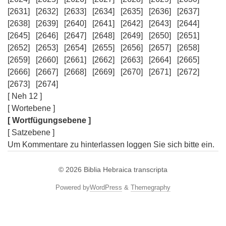
[2631]
[2632]
[2633]
[2634]
[2635]
[2636]
[2637]
[2638]
[2639]
[2640]
[2641]
[2642]
[2643]
[2644]
[2645]
[2646]
[2647]
[2648]
[2649]
[2650]
[2651]
[2652]
[2653]
[2654]
[2655]
[2656]
[2657]
[2658]
[2659]
[2660]
[2661]
[2662]
[2663]
[2664]
[2665]
[2666]
[2667]
[2668]
[2669]
[2670]
[2671]
[2672]
[2673]
[2674]
[ Neh 12 ]
[ Wortebene ]
[ Wortfügungsebene ]
[ Satzebene ]
Um Kommentare zu hinterlassen loggen Sie sich bitte ein.
© 2026
Biblia Hebraica transcripta
Powered by
WordPress
&
Themegraphy