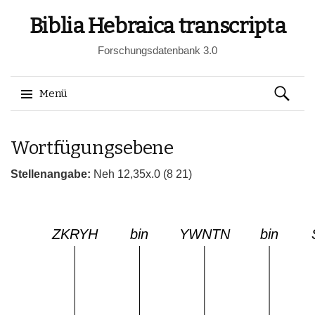
Biblia Hebraica transcripta
Forschungsdatenbank 3.0
Suchen
Menü
nach:
Springe
Wortfügungsebene
zum
Inhalt
Stellenangabe:
Neh 12,35x.0 (8 21)