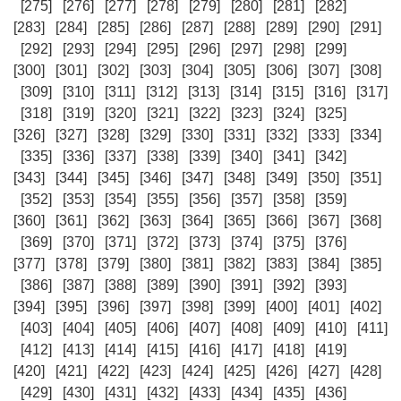
[275]
[276]
[277]
[278]
[279]
[280]
[281]
[282]
[283]
[284]
[285]
[286]
[287]
[288]
[289]
[290]
[291]
[292]
[293]
[294]
[295]
[296]
[297]
[298]
[299]
[300]
[301]
[302]
[303]
[304]
[305]
[306]
[307]
[308]
[309]
[310]
[311]
[312]
[313]
[314]
[315]
[316]
[317]
[318]
[319]
[320]
[321]
[322]
[323]
[324]
[325]
[326]
[327]
[328]
[329]
[330]
[331]
[332]
[333]
[334]
[335]
[336]
[337]
[338]
[339]
[340]
[341]
[342]
[343]
[344]
[345]
[346]
[347]
[348]
[349]
[350]
[351]
[352]
[353]
[354]
[355]
[356]
[357]
[358]
[359]
[360]
[361]
[362]
[363]
[364]
[365]
[366]
[367]
[368]
[369]
[370]
[371]
[372]
[373]
[374]
[375]
[376]
[377]
[378]
[379]
[380]
[381]
[382]
[383]
[384]
[385]
[386]
[387]
[388]
[389]
[390]
[391]
[392]
[393]
[394]
[395]
[396]
[397]
[398]
[399]
[400]
[401]
[402]
[403]
[404]
[405]
[406]
[407]
[408]
[409]
[410]
[411]
[412]
[413]
[414]
[415]
[416]
[417]
[418]
[419]
[420]
[421]
[422]
[423]
[424]
[425]
[426]
[427]
[428]
[429]
[430]
[431]
[432]
[433]
[434]
[435]
[436]