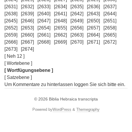
[2631]
[2632]
[2633]
[2634]
[2635]
[2636]
[2637]
[2638]
[2639]
[2640]
[2641]
[2642]
[2643]
[2644]
[2645]
[2646]
[2647]
[2648]
[2649]
[2650]
[2651]
[2652]
[2653]
[2654]
[2655]
[2656]
[2657]
[2658]
[2659]
[2660]
[2661]
[2662]
[2663]
[2664]
[2665]
[2666]
[2667]
[2668]
[2669]
[2670]
[2671]
[2672]
[2673]
[2674]
[ Neh 12 ]
[ Wortebene ]
[ Wortfügungsebene ]
[ Satzebene ]
Um Kommentare zu hinterlassen loggen Sie sich bitte ein.
© 2026
Biblia Hebraica transcripta
Powered by
WordPress
&
Themegraphy