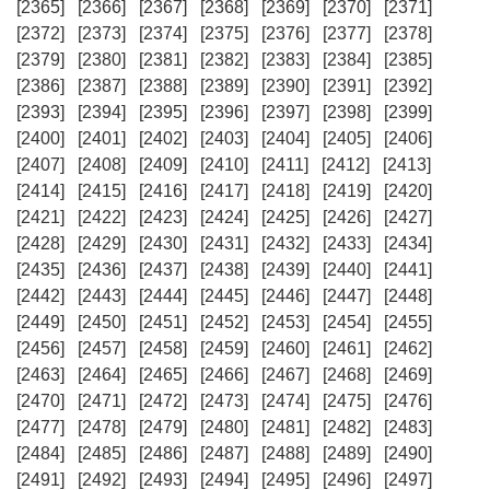
[2365]
[2366]
[2367]
[2368]
[2369]
[2370]
[2371]
[2372]
[2373]
[2374]
[2375]
[2376]
[2377]
[2378]
[2379]
[2380]
[2381]
[2382]
[2383]
[2384]
[2385]
[2386]
[2387]
[2388]
[2389]
[2390]
[2391]
[2392]
[2393]
[2394]
[2395]
[2396]
[2397]
[2398]
[2399]
[2400]
[2401]
[2402]
[2403]
[2404]
[2405]
[2406]
[2407]
[2408]
[2409]
[2410]
[2411]
[2412]
[2413]
[2414]
[2415]
[2416]
[2417]
[2418]
[2419]
[2420]
[2421]
[2422]
[2423]
[2424]
[2425]
[2426]
[2427]
[2428]
[2429]
[2430]
[2431]
[2432]
[2433]
[2434]
[2435]
[2436]
[2437]
[2438]
[2439]
[2440]
[2441]
[2442]
[2443]
[2444]
[2445]
[2446]
[2447]
[2448]
[2449]
[2450]
[2451]
[2452]
[2453]
[2454]
[2455]
[2456]
[2457]
[2458]
[2459]
[2460]
[2461]
[2462]
[2463]
[2464]
[2465]
[2466]
[2467]
[2468]
[2469]
[2470]
[2471]
[2472]
[2473]
[2474]
[2475]
[2476]
[2477]
[2478]
[2479]
[2480]
[2481]
[2482]
[2483]
[2484]
[2485]
[2486]
[2487]
[2488]
[2489]
[2490]
[2491]
[2492]
[2493]
[2494]
[2495]
[2496]
[2497]