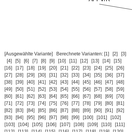
[Ausgewählte Variante]
Berechnete Varianten:
[1]
[2]
[3]
[4]
[5]
[6]
[7]
[8]
[9]
[10]
[11]
[12]
[13]
[14]
[15]
[16]
[17]
[18]
[19]
[20]
[21]
[22]
[23]
[24]
[25]
[26]
[27]
[28]
[29]
[30]
[31]
[32]
[33]
[34]
[35]
[36]
[37]
[38]
[39]
[40]
[41]
[42]
[43]
[44]
[45]
[46]
[47]
[48]
[49]
[50]
[51]
[52]
[53]
[54]
[55]
[56]
[57]
[58]
[59]
[60]
[61]
[62]
[63]
[64]
[65]
[66]
[67]
[68]
[69]
[70]
[71]
[72]
[73]
[74]
[75]
[76]
[77]
[78]
[79]
[80]
[81]
[82]
[83]
[84]
[85]
[86]
[87]
[88]
[89]
[90]
[91]
[92]
[93]
[94]
[95]
[96]
[97]
[98]
[99]
[100]
[101]
[102]
[103]
[104]
[105]
[106]
[107]
[108]
[109]
[110]
[111]
[112]
[113]
[114]
[115]
[116]
[117]
[118]
[119]
[120]