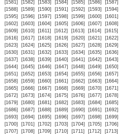
[1581]
[1582]
[1583]
[1584]
[1585]
[1586]
[1587]
[1588]
[1589]
[1590]
[1591]
[1592]
[1593]
[1594]
[1595]
[1596]
[1597]
[1598]
[1599]
[1600]
[1601]
[1602]
[1603]
[1604]
[1605]
[1606]
[1607]
[1608]
[1609]
[1610]
[1611]
[1612]
[1613]
[1614]
[1615]
[1616]
[1617]
[1618]
[1619]
[1620]
[1621]
[1622]
[1623]
[1624]
[1625]
[1626]
[1627]
[1628]
[1629]
[1630]
[1631]
[1632]
[1633]
[1634]
[1635]
[1636]
[1637]
[1638]
[1639]
[1640]
[1641]
[1642]
[1643]
[1644]
[1645]
[1646]
[1647]
[1648]
[1649]
[1650]
[1651]
[1652]
[1653]
[1654]
[1655]
[1656]
[1657]
[1658]
[1659]
[1660]
[1661]
[1662]
[1663]
[1664]
[1665]
[1666]
[1667]
[1668]
[1669]
[1670]
[1671]
[1672]
[1673]
[1674]
[1675]
[1676]
[1677]
[1678]
[1679]
[1680]
[1681]
[1682]
[1683]
[1684]
[1685]
[1686]
[1687]
[1688]
[1689]
[1690]
[1691]
[1692]
[1693]
[1694]
[1695]
[1696]
[1697]
[1698]
[1699]
[1700]
[1701]
[1702]
[1703]
[1704]
[1705]
[1706]
[1707]
[1708]
[1709]
[1710]
[1711]
[1712]
[1713]