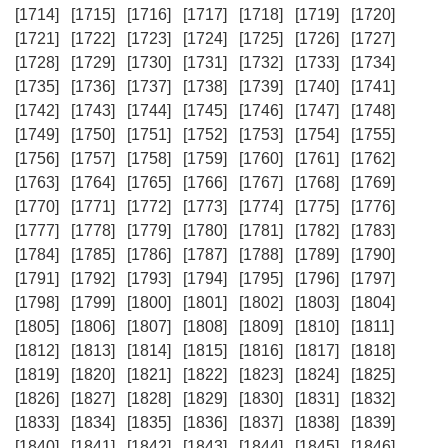
[1714]
[1715]
[1716]
[1717]
[1718]
[1719]
[1720]
[1721]
[1722]
[1723]
[1724]
[1725]
[1726]
[1727]
[1728]
[1729]
[1730]
[1731]
[1732]
[1733]
[1734]
[1735]
[1736]
[1737]
[1738]
[1739]
[1740]
[1741]
[1742]
[1743]
[1744]
[1745]
[1746]
[1747]
[1748]
[1749]
[1750]
[1751]
[1752]
[1753]
[1754]
[1755]
[1756]
[1757]
[1758]
[1759]
[1760]
[1761]
[1762]
[1763]
[1764]
[1765]
[1766]
[1767]
[1768]
[1769]
[1770]
[1771]
[1772]
[1773]
[1774]
[1775]
[1776]
[1777]
[1778]
[1779]
[1780]
[1781]
[1782]
[1783]
[1784]
[1785]
[1786]
[1787]
[1788]
[1789]
[1790]
[1791]
[1792]
[1793]
[1794]
[1795]
[1796]
[1797]
[1798]
[1799]
[1800]
[1801]
[1802]
[1803]
[1804]
[1805]
[1806]
[1807]
[1808]
[1809]
[1810]
[1811]
[1812]
[1813]
[1814]
[1815]
[1816]
[1817]
[1818]
[1819]
[1820]
[1821]
[1822]
[1823]
[1824]
[1825]
[1826]
[1827]
[1828]
[1829]
[1830]
[1831]
[1832]
[1833]
[1834]
[1835]
[1836]
[1837]
[1838]
[1839]
[1840]
[1841]
[1842]
[1843]
[1844]
[1845]
[1846]