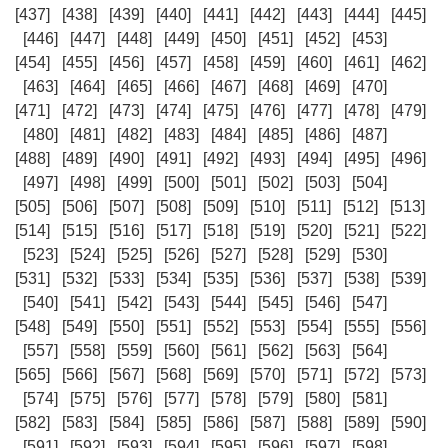
[437]
[438]
[439]
[440]
[441]
[442]
[443]
[444]
[445]
[446]
[447]
[448]
[449]
[450]
[451]
[452]
[453]
[454]
[455]
[456]
[457]
[458]
[459]
[460]
[461]
[462]
[463]
[464]
[465]
[466]
[467]
[468]
[469]
[470]
[471]
[472]
[473]
[474]
[475]
[476]
[477]
[478]
[479]
[480]
[481]
[482]
[483]
[484]
[485]
[486]
[487]
[488]
[489]
[490]
[491]
[492]
[493]
[494]
[495]
[496]
[497]
[498]
[499]
[500]
[501]
[502]
[503]
[504]
[505]
[506]
[507]
[508]
[509]
[510]
[511]
[512]
[513]
[514]
[515]
[516]
[517]
[518]
[519]
[520]
[521]
[522]
[523]
[524]
[525]
[526]
[527]
[528]
[529]
[530]
[531]
[532]
[533]
[534]
[535]
[536]
[537]
[538]
[539]
[540]
[541]
[542]
[543]
[544]
[545]
[546]
[547]
[548]
[549]
[550]
[551]
[552]
[553]
[554]
[555]
[556]
[557]
[558]
[559]
[560]
[561]
[562]
[563]
[564]
[565]
[566]
[567]
[568]
[569]
[570]
[571]
[572]
[573]
[574]
[575]
[576]
[577]
[578]
[579]
[580]
[581]
[582]
[583]
[584]
[585]
[586]
[587]
[588]
[589]
[590]
[591]
[592]
[593]
[594]
[595]
[596]
[597]
[598]