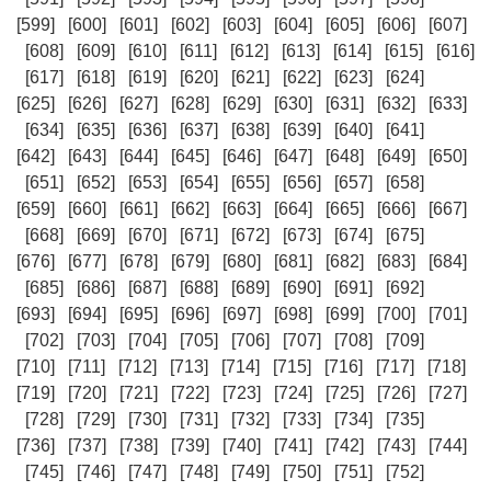
[599]
[600]
[601]
[602]
[603]
[604]
[605]
[606]
[607]
[608]
[609]
[610]
[611]
[612]
[613]
[614]
[615]
[616]
[617]
[618]
[619]
[620]
[621]
[622]
[623]
[624]
[625]
[626]
[627]
[628]
[629]
[630]
[631]
[632]
[633]
[634]
[635]
[636]
[637]
[638]
[639]
[640]
[641]
[642]
[643]
[644]
[645]
[646]
[647]
[648]
[649]
[650]
[651]
[652]
[653]
[654]
[655]
[656]
[657]
[658]
[659]
[660]
[661]
[662]
[663]
[664]
[665]
[666]
[667]
[668]
[669]
[670]
[671]
[672]
[673]
[674]
[675]
[676]
[677]
[678]
[679]
[680]
[681]
[682]
[683]
[684]
[685]
[686]
[687]
[688]
[689]
[690]
[691]
[692]
[693]
[694]
[695]
[696]
[697]
[698]
[699]
[700]
[701]
[702]
[703]
[704]
[705]
[706]
[707]
[708]
[709]
[710]
[711]
[712]
[713]
[714]
[715]
[716]
[717]
[718]
[719]
[720]
[721]
[722]
[723]
[724]
[725]
[726]
[727]
[728]
[729]
[730]
[731]
[732]
[733]
[734]
[735]
[736]
[737]
[738]
[739]
[740]
[741]
[742]
[743]
[744]
[745]
[746]
[747]
[748]
[749]
[750]
[751]
[752]