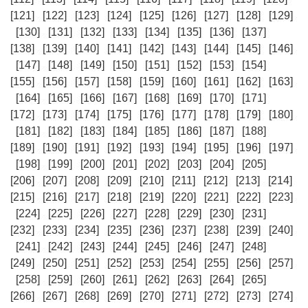
[121]
[122]
[123]
[124]
[125]
[126]
[127]
[128]
[129]
[130]
[131]
[132]
[133]
[134]
[135]
[136]
[137]
[138]
[139]
[140]
[141]
[142]
[143]
[144]
[145]
[146]
[147]
[148]
[149]
[150]
[151]
[152]
[153]
[154]
[155]
[156]
[157]
[158]
[159]
[160]
[161]
[162]
[163]
[164]
[165]
[166]
[167]
[168]
[169]
[170]
[171]
[172]
[173]
[174]
[175]
[176]
[177]
[178]
[179]
[180]
[181]
[182]
[183]
[184]
[185]
[186]
[187]
[188]
[189]
[190]
[191]
[192]
[193]
[194]
[195]
[196]
[197]
[198]
[199]
[200]
[201]
[202]
[203]
[204]
[205]
[206]
[207]
[208]
[209]
[210]
[211]
[212]
[213]
[214]
[215]
[216]
[217]
[218]
[219]
[220]
[221]
[222]
[223]
[224]
[225]
[226]
[227]
[228]
[229]
[230]
[231]
[232]
[233]
[234]
[235]
[236]
[237]
[238]
[239]
[240]
[241]
[242]
[243]
[244]
[245]
[246]
[247]
[248]
[249]
[250]
[251]
[252]
[253]
[254]
[255]
[256]
[257]
[258]
[259]
[260]
[261]
[262]
[263]
[264]
[265]
[266]
[267]
[268]
[269]
[270]
[271]
[272]
[273]
[274]