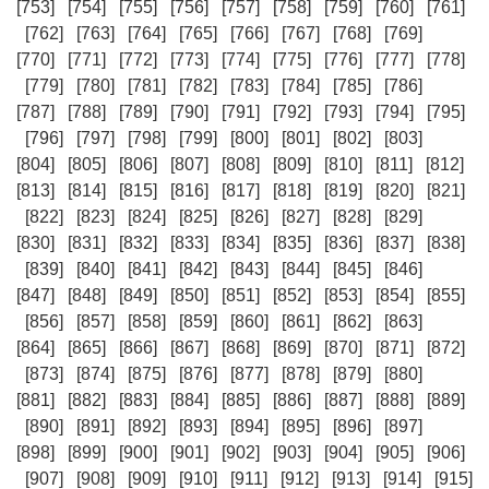
[753]
[754]
[755]
[756]
[757]
[758]
[759]
[760]
[761]
[762]
[763]
[764]
[765]
[766]
[767]
[768]
[769]
[770]
[771]
[772]
[773]
[774]
[775]
[776]
[777]
[778]
[779]
[780]
[781]
[782]
[783]
[784]
[785]
[786]
[787]
[788]
[789]
[790]
[791]
[792]
[793]
[794]
[795]
[796]
[797]
[798]
[799]
[800]
[801]
[802]
[803]
[804]
[805]
[806]
[807]
[808]
[809]
[810]
[811]
[812]
[813]
[814]
[815]
[816]
[817]
[818]
[819]
[820]
[821]
[822]
[823]
[824]
[825]
[826]
[827]
[828]
[829]
[830]
[831]
[832]
[833]
[834]
[835]
[836]
[837]
[838]
[839]
[840]
[841]
[842]
[843]
[844]
[845]
[846]
[847]
[848]
[849]
[850]
[851]
[852]
[853]
[854]
[855]
[856]
[857]
[858]
[859]
[860]
[861]
[862]
[863]
[864]
[865]
[866]
[867]
[868]
[869]
[870]
[871]
[872]
[873]
[874]
[875]
[876]
[877]
[878]
[879]
[880]
[881]
[882]
[883]
[884]
[885]
[886]
[887]
[888]
[889]
[890]
[891]
[892]
[893]
[894]
[895]
[896]
[897]
[898]
[899]
[900]
[901]
[902]
[903]
[904]
[905]
[906]
[907]
[908]
[909]
[910]
[911]
[912]
[913]
[914]
[915]