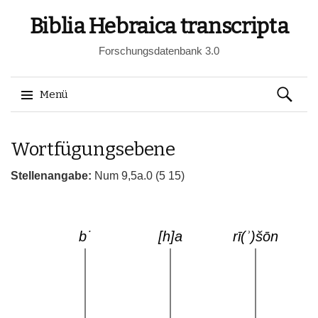
Biblia Hebraica transcripta
Forschungsdatenbank 3.0
Suchen
Menü
nach:
Springe
Wortfügungsebene
zum
Inhalt
Stellenangabe:
Num 9,5a.0 (5 15)