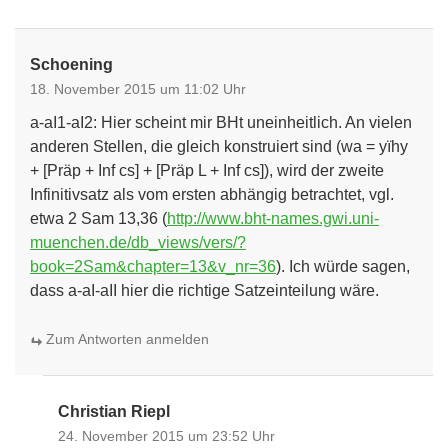
Schoening
18. November 2015 um 11:02 Uhr
a-aI1-aI2: Hier scheint mir BHt uneinheitlich. An vielen
anderen Stellen, die gleich konstruiert sind (wa = yïhy
+ [Präp + Inf cs] + [Präp L + Inf cs]), wird der zweite
Infinitivsatz als vom ersten abhängig betrachtet, vgl.
etwa 2 Sam 13,36 (
http://www.bht-names.gwi.uni-
muenchen.de/db_views/vers/?
book=2Sam&chapter=13&v_nr=36
). Ich würde sagen,
dass a-aI-aII hier die richtige Satzeinteilung wäre.
Zum Antworten anmelden
Christian Riepl
24. November 2015 um 23:52 Uhr