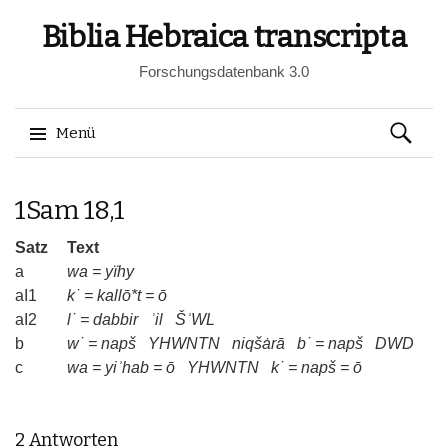
Biblia Hebraica transcripta
Forschungsdatenbank 3.0
Suchen
Menü
nach:
Springe
1Sam 18,1
zum
Inhalt
Satz
Text
a
wa
=
yïhy
aI1
k˙
=
kallō*t
=
ō
aI2
l˙
=
dabbir
ʾil
ŠʾWL
b
w˙
=
napš
YHWNTN
niqšȧrā
b˙
=
napš
DWD
c
wa
=
yiʾhab
=
ō
YHWNTN
k˙
=
napš
=
ō
2 Antworten