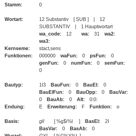
Stamm:
0
Wortart:
12 Substantiv [ SUB ] | 12
SUBSTANTIV | 1 Hauptwortart
wa_code:
12
wa:
31
wa2:
wa3:
Kernseme:
stact,sens
Funktionen:
000000
waFun:
0
psFun:
0
genFun:
0
numFun:
0
semFun:
0
Bautyp:
1I3
BauFun:
0
BauEl:
0
BauElFun:
0
BauOpp:
0
BauVar:
0
BauAb:
0
Alt:
0:0:
Endung:
E
Erweiterung:
F
Funktion:
o
Basis:
gīl
[ %g$i%l ]
BasEl:
2I
BasVar:
0
BasAb:
0
Wurzel:
GYL
[ %G%Y%L ]