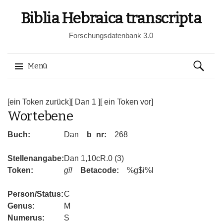
Biblia Hebraica transcripta
Forschungsdatenbank 3.0
Suchen
Menü
nach:
Springe
zum
[ein Token zurück]
[ Dan 1 ]
[ ein Token vor]
Wortebene
Inhalt
Buch:
Dan
b_nr:
268
Stellenangabe:
Dan 1,10cR.0 (3)
Token:
gīl
Betacode:
%g$i%l
Person/Status:
C
Genus:
M
Numerus:
S