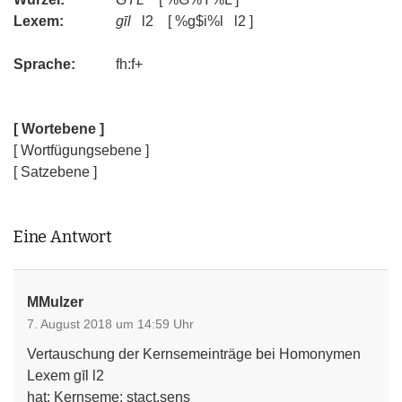
Lexem:
gīl
l2 [ %g$i%l l2 ]
Sprache:
fh:f+
[ Wortebene ]
[ Wortfügungsebene ]
[ Satzebene ]
Eine Antwort
MMulzer
7. August 2018 um 14:59 Uhr
Vertauschung der Kernsemeinträge bei Homonymen
Lexem gīl l2
hat: Kernseme: stact,sens