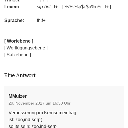
Lexem:
ṣipʿōnī
l+ [ $v%i%p$c$o%n$i l+ ]
Sprache:
fh:f+
[ Wortebene ]
[ Wortfügungsebene ]
[ Satzebene ]
Eine Antwort
MMulzer
29. November 2017 um 16:30 Uhr
Verbesserung im Kernsemeintrag
ist: zoo,ind-serp(
sollte sein: zoo,ind-serp