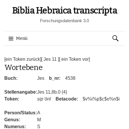
Biblia Hebraica transcripta
Forschungsdatenbank 3.0
Suchen
Menü
nach:
Springe
zum
[ein Token zurück]
[ Jes 11 ]
[ ein Token vor]
Wortebene
Inhalt
Buch:
Jes
b_nr:
4538
Stellenangabe:
Jes 11,8b.0 (4)
Token:
ṣipʿōnī
Betacode:
$v%i%p$c$o%n$i
Person/Status:
A
Genus:
M
Numerus:
S