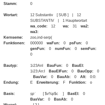
Stamm:
0
Wortart:
12 Substantiv [ SUB ] | 12
SUBSTANTIV | 1 Hauptwortart
wa_code:
12
wa:
31
wa2:
wa3:
Kernseme:
zoo,ind-serp(
Funktionen:
000000
waFun:
0
psFun:
0
genFun:
0
numFun:
0
semFun:
0
Bautyp:
1i23AnI
BauFun:
0
BauEl:
1i23:An:I
BauElFun:
0
BauOpp:
0
BauVar:
0
BauAb:
0
Alt:
0:0:
Endung:
E
Erweiterung:
F
Funktion:
o
Basis:
ṣpʿ
[ $v%p$c ]
BasEl:
0
BasVar:
0
BasAb:
0
Wurzel:
[ ? ]