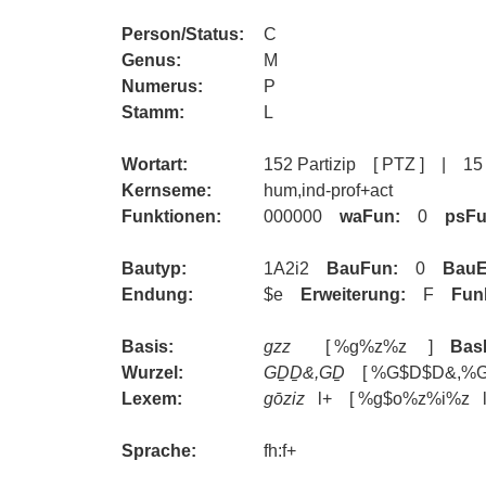
Person/Status:
C
Genus:
M
Numerus:
P
Stamm:
L
Wortart:
152 Partizip [ PTZ ] |
Kernseme:
hum,ind-prof+act
Funktionen:
000000
waFun:
0
psF
Bautyp:
1A2i2
BauFun:
0
BauE
Endung:
$e
Erweiterung:
F
Fun
Basis:
gzz
[ %g%z%z ]
Bas
Wurzel:
GḎḎ&,GḎ
[ %G$D$D&,%G
Lexem:
gōziz
l+ [ %g$o%z%i%z l+
Sprache:
fh:f+