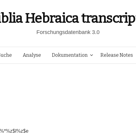
iblia Hebraica transcrip
Forschungsdatenbank 3.0
Springe
Suche
Analyse
Dokumentation
Release Notes
zum
Inhalt
*%z$I%z$e