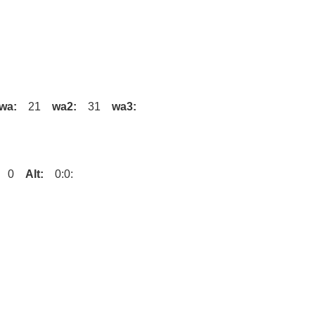
wa:
21
wa2:
31
wa3:
0
Alt:
0:0: