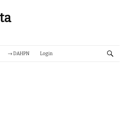
ta
Suchen
→ DAHPN
Login
nach: