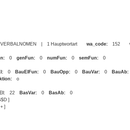
 15 VERBALNOMEN | 1 Hauptwortart
wa_code:
152
un:
0
genFun:
0
numFun:
0
semFun:
0
l:
0
BauElFun:
0
BauOpp:
0
BauVar:
0
BauAb:
ktion:
o
El:
22
BasVar:
0
BasAb:
0
$D ]
 ]