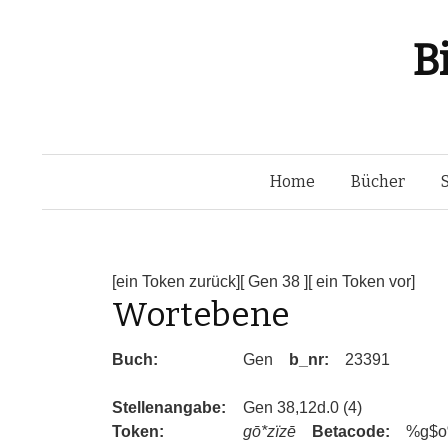
B
Home
Bücher
[ein Token zurück]
[ Gen 38 ]
[ ein Token vor]
Wortebene
Buch:
Gen
b_nr:
23391
Stellenangabe:
Gen 38,12d.0 (4)
Token:
gō*zïzē
Betacode:
%g$o%