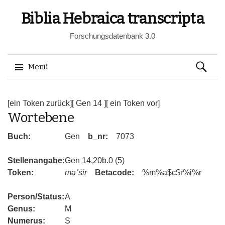
Biblia Hebraica transcripta
Forschungsdatenbank 3.0
Suchen
Menü
nach:
Springe
zum
[ein Token zurück]
[ Gen 14 ]
[ ein Token vor]
Wortebene
Inhalt
Buch:
Gen
b_nr:
7073
Stellenangabe:
Gen 14,20b.0 (5)
Token:
maʿśir
Betacode:
%m%a$c$r%i%r
Person/Status:
A
Genus:
M
Numerus:
S