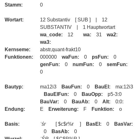
Stamm:
0
Wortart:
12 Substantiv [ SUB ] | 12
SUBSTANTIV | 1 Hauptwortart
wa_code:
12
wa:
31
wa2:
wa3:
Kernseme:
abstr,quant-frakt10
Funktionen:
000000
waFun:
0
psFun:
0
genFun:
0
numFun:
0
semFun:
0
Bautyp:
ma12i3
BauFun:
0
BauEl:
ma:12i3
BauElFun:
0
BauOpp:
p5-3:0
BauVar:
0
BauAb:
0
Alt:
0:0:
Endung:
E
Erweiterung:
F
Funktion:
o
Basis:
ʿśr
[ $c$r%r ]
BasEl:
0
BasVar:
0
BasAb:
0
Wurzel:
ʿŚR
[ $C$R%R ]