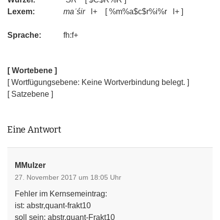
Lexem:
maʿśir
l+ [ %m%a$c$r%i%r l+ ]
Sprache:
fh:f+
[ Wortebene ]
[ Wortfügungsebene: Keine Wortverbindung belegt. ]
[ Satzebene ]
Eine Antwort
MMulzer
27. November 2017 um 18:05 Uhr
Fehler im Kernsemeintrag:
ist: abstr,quant-frakt10
soll sein: abstr,quant-Frakt10