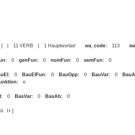
[ SK ] | 11 VERB | 1 Hauptwortart
wa_code:
113
w
un:
0
genFun:
0
numFun:
0
semFun:
0
uEl:
0
BauElFun:
0
BauOpp:
0
BauVar:
0
BauA
unktion:
o
l:
0
BasVar:
0
BasAb:
0
 l+ ]