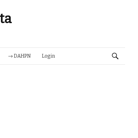
ta
Suchen
→ DAHPN
Login
nach: