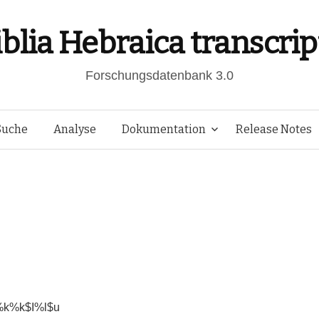
iblia Hebraica transcrip
Forschungsdatenbank 3.0
Springe
Suche
Analyse
Dokumentation
Release Notes
zum
Inhalt
k%k$I%l$u