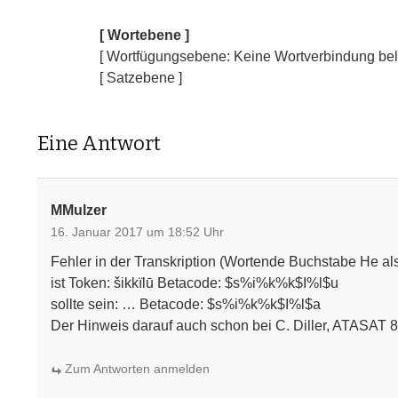
[ Wortebene ]
[ Wortfügungsebene: Keine Wortverbindung bele
[ Satzebene ]
Eine Antwort
MMulzer
16. Januar 2017 um 18:52 Uhr
Fehler in der Transkription (Wortende Buchstabe He al
ist Token: šikkïlū Betacode: $s%i%k%k$I%l$u
sollte sein: … Betacode: $s%i%k%k$I%l$a
Der Hinweis darauf auch schon bei C. Diller, ATASAT 
Zum Antworten anmelden