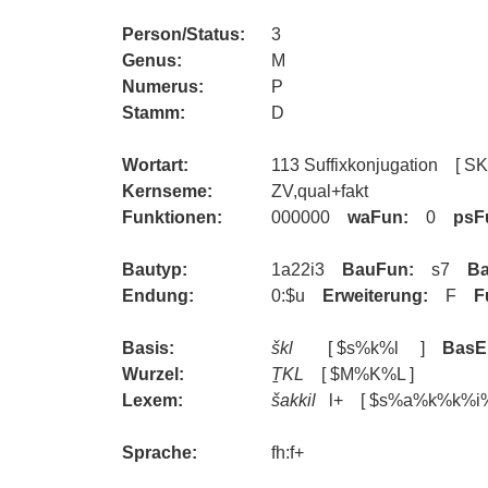
Person/Status:
3
Genus:
M
Numerus:
P
Stamm:
D
Wortart:
113 Suffixkonjugation 
Kernseme:
ZV,qual+fakt
Funktionen:
000000
waFun:
0
psF
Bautyp:
1a22i3
BauFun:
s7
Ba
Endung:
0:$u
Erweiterung:
F
F
Basis:
škl
[ $s%k%l ]
BasE
Wurzel:
ṮKL
[ $M%K%L ]
Lexem:
šakkil
l+ [ $s%a%k%k%i%l
Sprache:
fh:f+