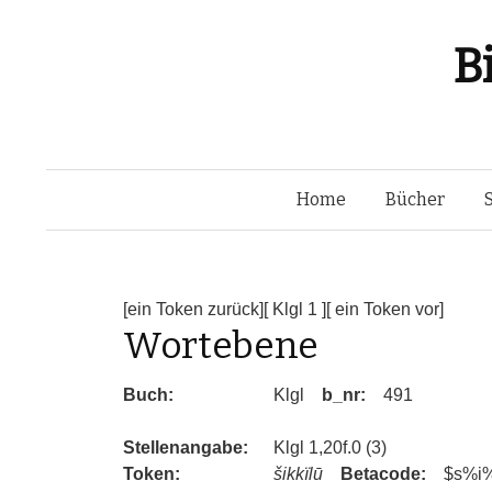
B
Home
Bücher
[ein Token zurück]
[ Klgl 1 ]
[ ein Token vor]
Wortebene
Buch:
Klgl
b_nr:
491
Stellenangabe:
Klgl 1,20f.0 (3)
Token:
šikkïlū
Betacode:
$s%i%