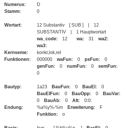
Numerus:
D
Stamm:
0
Wortart:
12 Substantiv [ SUB ] | 12
SUBSTANTIV | 1 Hauptwortart
wa_code:
12
wa:
31
wa2:
wa3:
Kernseme:
konkr,lok,rel
Funktionen:
000000
waFun:
0
psFun:
0
genFun:
0
numFun:
0
semFun:
0
Bautyp:
1a23
BauFun:
0
BauEl:
0
BauElFun:
0
BauOpp:
0
BauVar:
0
BauAb:
0
Alt:
0:0:
Endung:
%a%y%-%m
Erweiterung:
F
Funktion:
o
Basis:
byn
[ %b%y%n ]
BasEl:
0