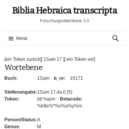
Biblia Hebraica transcripta
Forschungsdatenbank 3.0
Suchen
Menü
nach:
Springe
zum
[ein Token zurück]
[ 1Sam 17 ]
[ ein Token vor]
Wortebene
Inhalt
Buch:
1Sam
b_nr:
10171
Stellenangabe:
1Sam 17,4a.0 (5)
Token:
bē*naym
Betacode:
%b$e%*%n%a%y%m
Person/Status:
A
Genus:
M