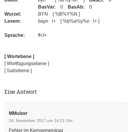
BasVar:
0
BasAb:
0
Wurzel:
BYN
[ %B%Y%N ]
Lexem:
bayn
l+ [ %b%a%y%n l+ ]
Sprache:
fh:f+
[ Wortebene ]
[ Wortfügungsebene ]
[ Satzebene ]
Eine Antwort
MMulzer
24. November 2017 um 14:21 Uhr
Fehler im Kernsemeintrag