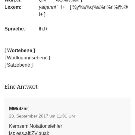
Lexem:
yaqanniʾ
l+ [ %y%a%q%a%n%n%i%@
l+ ]
Sprache:
fh:f+
[ Wortebene ]
[ Wortfügungsebene ]
[ Satzebene ]
Eine Antwort
MMulzer
29. September 2017 um 11:01 Uhr
Kernsem Notationsfehler
ist: ess,aff;ZV,qual;