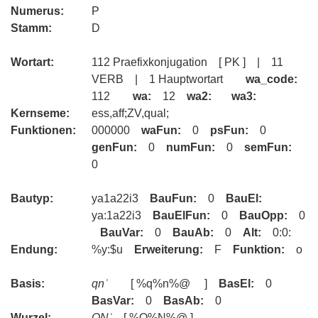
Numerus:
P
Stamm:
D
Wortart:
112 Praefixkonjugation [ PK ] | 11
VERB | 1 Hauptwortart
wa_code:
112
wa:
12
wa2:
wa3:
Kernseme:
ess,aff;ZV,qual;
Funktionen:
000000
waFun:
0
psFun:
0
genFun:
0
numFun:
0
semFun:
0
Bautyp:
ya1a22i3
BauFun:
0
BauEl:
ya:1a22i3
BauElFun:
0
BauOpp:
0
BauVar:
0
BauAb:
0
Alt:
0:0:
Endung:
%y:$u
Erweiterung:
F
Funktion:
o
Basis:
qnʾ
[ %q%n%@ ]
BasEl:
0
BasVar:
0
BasAb:
0
Wurzel:
QNʾ
[ %Q%N%@ ]