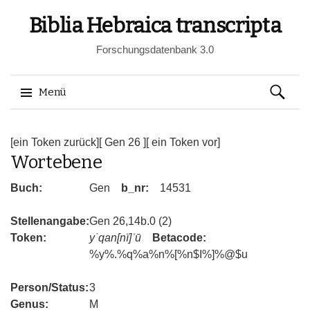
Biblia Hebraica transcripta
Forschungsdatenbank 3.0
Suchen
Menü
nach:
Springe
zum
[ein Token zurück]
[ Gen 26 ]
[ ein Token vor]
Wortebene
Inhalt
Buch:
Gen
b_nr:
14531
Stellenangabe:
Gen 26,14b.0 (2)
Token:
y˙qan[nï]ʾū
Betacode:
%y%.%q%a%n%[%n$I%]%@$u
Person/Status:
3
Genus:
M