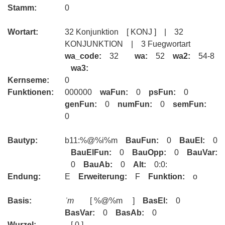
Stamm:
0
Wortart:
32 Konjunktion [ KONJ ] | 32
KONJUNKTION | 3 Fuegwortart
wa_code:
32
wa:
52
wa2:
54-8
wa3:
Kernseme:
0
Funktionen:
000000
waFun:
0
psFun:
0
genFun:
0
numFun:
0
semFun:
0
Bautyp:
b11:%@%i%m
BauFun:
0
BauEl:
0
BauElFun:
0
BauOpp:
0
BauVar:
0
BauAb:
0
Alt:
0:0:
Endung:
E
Erweiterung:
F
Funktion:
o
Basis:
ʾm
[ %@%m ]
BasEl:
0
BasVar:
0
BasAb:
0
Wurzel:
[ 0 ]