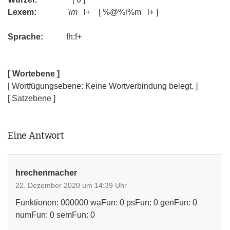
Lexem:
ʾim
l+ [ %@%i%m l+ ]
Sprache:
fh:f+
[ Wortebene ]
[ Wortfügungsebene: Keine Wortverbindung belegt. ]
[ Satzebene ]
Eine Antwort
hrechenmacher
22. Dezember 2020 um 14:39 Uhr
Funktionen: 000000 waFun: 0 psFun: 0 genFun: 0
numFun: 0 semFun: 0