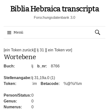
Biblia Hebraica transcripta
Forschungsdatenbank 3.0
Suchen
Menü
nach:
Springe
zum
[ein Token zurück]
[ Ij 31 ]
[ ein Token vor]
Wortebene
Inhalt
Buch:
Ij
b_nr:
8766
Stellenangabe:
Ij 31,19a.0 (1)
Token:
ʾim
Betacode:
%@%i%m
Person/Status:
0
Genus:
0
Numerus:
0