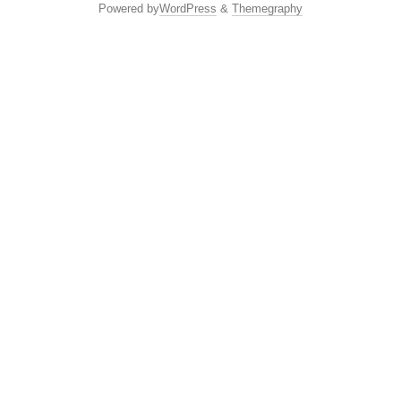
Powered by
WordPress
&
Themegraphy