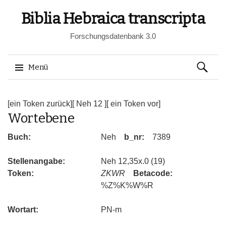
Biblia Hebraica transcripta
Forschungsdatenbank 3.0
Suchen
Menü
nach:
Springe
zum
[ein Token zurück]
[ Neh 12 ]
[ ein Token vor]
Wortebene
Inhalt
Buch:
Neh
b_nr:
7389
Stellenangabe:
Neh 12,35x.0 (19)
Token:
ZKWR
Betacode:
%Z%K%W%R
Wortart:
PN-m