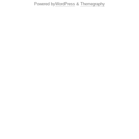
Powered by
WordPress
&
Themegraphy