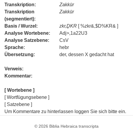
Transkription:
Zakkūr
Transkription
Zakkūr
(segmentiert):
Basis / Wurzel:
zkr,ḎKR
[ %zkr&,$D%KR& ]
Analyse Wortebene:
Adj>,1a22U3
Analyse Satzebene:
CsV
Sprache:
hebr
Übersetzung:
der, dessen X gedacht hat
Verweis:
Kommentar:
[ Wortebene ]
[ Wortfügungsebene ]
[ Satzebene ]
Um Kommentare zu hinterlassen loggen Sie sich bitte ein.
© 2026
Biblia Hebraica transcripta