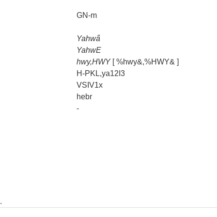
GN-m
Yahwǟ
YahwE
hwy,HWY
[ %hwy&,%HWY& ]
H-PKL,ya12I3
VSIV1x
hebr
-
.