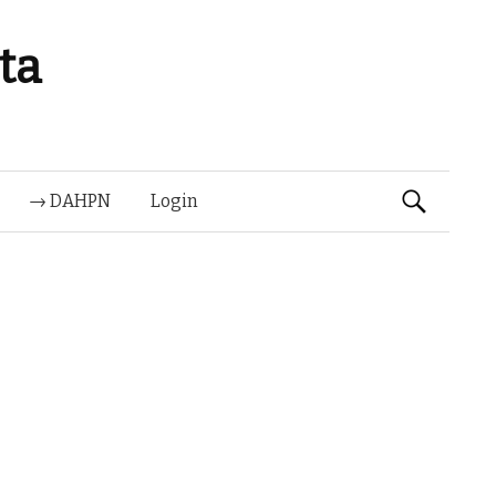
ta
Suchen
→ DAHPN
Login
nach: