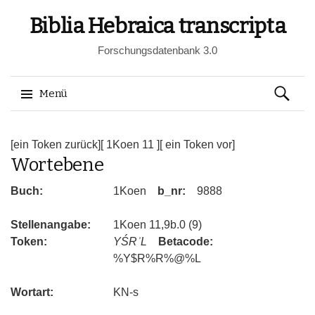
Biblia Hebraica transcripta
Forschungsdatenbank 3.0
Suchen
Menü
nach:
Springe
zum
[ein Token zurück]
[ 1Koen 11 ]
[ ein Token vor]
Wortebene
Inhalt
Buch:
1Koen
b_nr:
9888
Stellenangabe:
1Koen 11,9b.0 (9)
Token:
YŚRʾL
Betacode:
%Y$R%R%@%L
Wortart:
KN-s