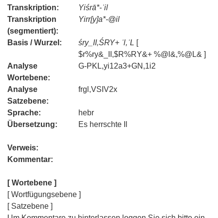
Transkription:
Yiśrā*-ʾil
Transkription
Yirr[y]a*-@il
(segmentiert):
Basis / Wurzel:
śry_II,ŚRY+ ʾl,ʾL
[
$r%ry&_II,$R%RY&+ %@l&,%@L& ]
Analyse
G-PKL,yi12a3+GN,1i2
Wortebene:
Analyse
frgl,VSIV2x
Satzebene:
Sprache:
hebr
Übersetzung:
Es herrschte Il
Verweis:
Kommentar:
[ Wortebene ]
[ Wortfügungsebene ]
[ Satzebene ]
Um Kommentare zu hinterlassen loggen Sie sich bitte ein.