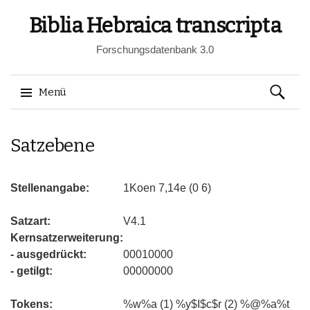
Biblia Hebraica transcripta
Forschungsdatenbank 3.0
Suchen
Menü
nach:
Springe
Satzebene
zum
Inhalt
Stellenangabe:
1Koen 7,14e (0 6)
Satzart:
V4.1
Kernsatzerweiterung:
- ausgedrückt:
00010000
- getilgt:
00000000
Tokens:
%w%a (1) %y$I$c$r (2) %@%a%t