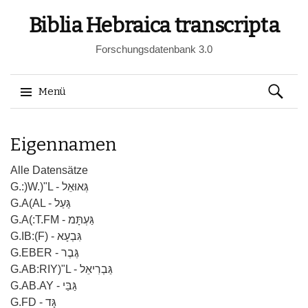
Biblia Hebraica transcripta
Forschungsdatenbank 3.0
Suchen
Menü
nach:
Springe
Eigennamen
zum
Inhalt
Alle Datensätze
G.:)W.)"L - גְּאוּאֵל
G.A(AL - גַּעַל
G.A(:T.FM - גַּעְתָּמ
G.IB:(F) - גִּבְעָא
G.EBER - גֶּבֶר
G.AB:RIY)"L - גַּבְרִיאֵל
G.AB.AY - גַּבַּי
G.FD - גָּד