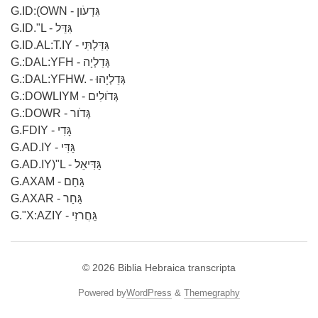
G.ID:(OWN - גִּדְעֹון
G.ID."L - גִּדֵּל
G.ID.AL:T.IY - גִּדַּלְתִּי
G.:DAL:YFH - גְּדַלְיָה
G.:DAL:YFHW. - גְּדַלְיָהוּ
G.:DOWLIYM - גְּדֹולִים
G.:DOWR - גְּדֹור
G.FDIY - גָּדִי
G.AD.IY - גַּדִּי
G.AD.IY)"L - גַּדִּיאֵל
G.AXAM - גַּחַם
G.AXAR - גַּחַר
G."X:AZIY - גֵּחֲרזִי
© 2026
Biblia Hebraica transcripta
Powered by
WordPress
&
Themegraphy