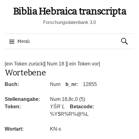
Biblia Hebraica transcripta
Forschungsdatenbank 3.0
Suchen
Menü
nach:
Springe
zum
[ein Token zurück]
[ Num 18 ]
[ ein Token vor]
Wortebene
Inhalt
Buch:
Num
b_nr:
12855
Stellenangabe:
Num 18,8c.0 (5)
Token:
YŚRʾL
Betacode:
%Y$R%R%@%L
Wortart:
KN-s