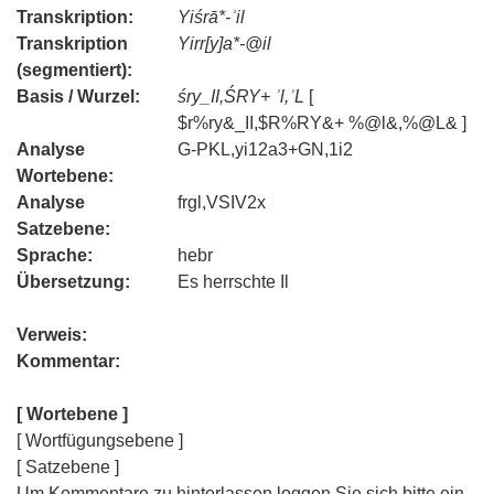
Transkription:
Yiśrā*-ʾil
Transkription
Yirr[y]a*-@il
(segmentiert):
Basis / Wurzel:
śry_II,ŚRY+ ʾl,ʾL
[
$r%ry&_II,$R%RY&+ %@l&,%@L& ]
Analyse
G-PKL,yi12a3+GN,1i2
Wortebene:
Analyse
frgl,VSIV2x
Satzebene:
Sprache:
hebr
Übersetzung:
Es herrschte Il
Verweis:
Kommentar:
[ Wortebene ]
[ Wortfügungsebene ]
[ Satzebene ]
Um Kommentare zu hinterlassen loggen Sie sich bitte ein.