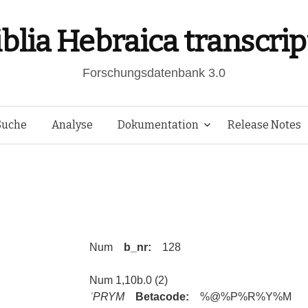
iblia Hebraica transcrip
Forschungsdatenbank 3.0
Springe
Suche
Analyse
Dokumentation
Release Notes
zum
Inhalt
Num
b_nr:
128
Num 1,10b.0 (2)
ʾPRYM
Betacode:
%@%P%R%Y%M