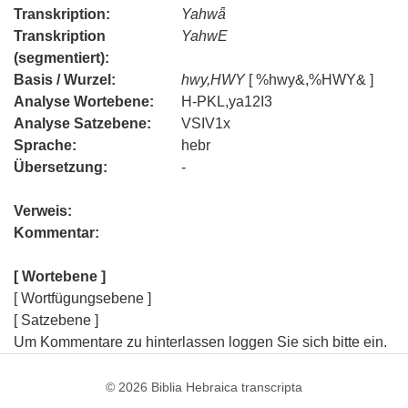
Transkription:
Yahwǟ
Transkription
YahwE
(segmentiert):
Basis / Wurzel:
hwy,HWY
[ %hwy&,%HWY& ]
Analyse Wortebene:
H-PKL,ya12I3
Analyse Satzebene:
VSIV1x
Sprache:
hebr
Übersetzung:
-
Verweis:
Kommentar:
[ Wortebene ]
[ Wortfügungsebene ]
[ Satzebene ]
Um Kommentare zu hinterlassen loggen Sie sich bitte ein.
© 2026
Biblia Hebraica transcripta