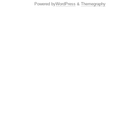
Powered by
WordPress
&
Themegraphy