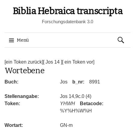
Biblia Hebraica transcripta
Forschungsdatenbank 3.0
Suchen
Menü
nach:
Springe
zum
[ein Token zurück]
[ Jos 14 ]
[ ein Token vor]
Wortebene
Inhalt
Buch:
Jos
b_nr:
8991
Stellenangabe:
Jos 14,9c.0 (4)
Token:
YHWH
Betacode:
%Y%H%W%H
Wortart:
GN-m