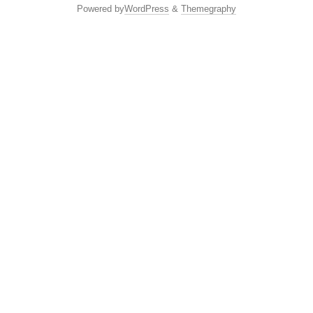
Powered by
WordPress
&
Themegraphy