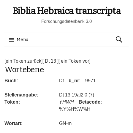
Biblia Hebraica transcripta
Forschungsdatenbank 3.0
Suchen
Menü
nach:
Springe
zum
[ein Token zurück]
[ Dt 13 ]
[ ein Token vor]
Wortebene
Inhalt
Buch:
Dt
b_nr:
9971
Stellenangabe:
Dt 13,19aI2.0 (7)
Token:
YHWH
Betacode:
%Y%H%W%H
Wortart:
GN-m