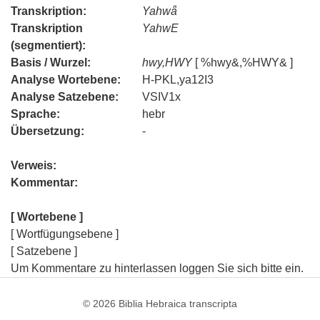
Transkription:
Yahwǟ
Transkription
YahwE
(segmentiert):
Basis / Wurzel:
hwy,HWY
[ %hwy&,%HWY& ]
Analyse Wortebene:
H-PKL,ya12I3
Analyse Satzebene:
VSIV1x
Sprache:
hebr
Übersetzung:
-
Verweis:
Kommentar:
[ Wortebene ]
[ Wortfügungsebene ]
[ Satzebene ]
Um Kommentare zu hinterlassen loggen Sie sich bitte ein.
© 2026
Biblia Hebraica transcripta