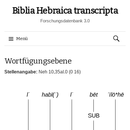
Biblia Hebraica transcripta
Forschungsdatenbank 3.0
Suchen
Menü
nach:
Springe
Wortfügungsebene
zum
Inhalt
Stellenangabe:
Neh 10,35aI.0 (0 16)