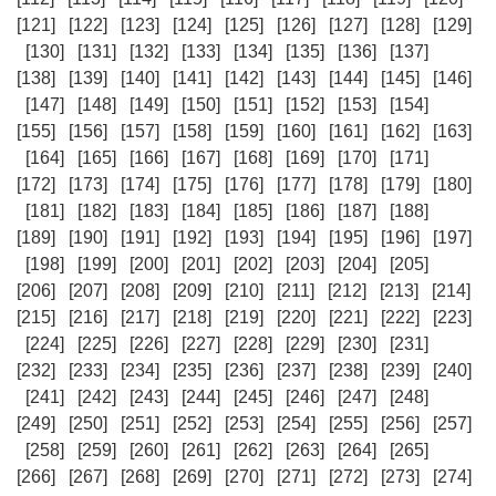
[121]
[122]
[123]
[124]
[125]
[126]
[127]
[128]
[129]
[130]
[131]
[132]
[133]
[134]
[135]
[136]
[137]
[138]
[139]
[140]
[141]
[142]
[143]
[144]
[145]
[146]
[147]
[148]
[149]
[150]
[151]
[152]
[153]
[154]
[155]
[156]
[157]
[158]
[159]
[160]
[161]
[162]
[163]
[164]
[165]
[166]
[167]
[168]
[169]
[170]
[171]
[172]
[173]
[174]
[175]
[176]
[177]
[178]
[179]
[180]
[181]
[182]
[183]
[184]
[185]
[186]
[187]
[188]
[189]
[190]
[191]
[192]
[193]
[194]
[195]
[196]
[197]
[198]
[199]
[200]
[201]
[202]
[203]
[204]
[205]
[206]
[207]
[208]
[209]
[210]
[211]
[212]
[213]
[214]
[215]
[216]
[217]
[218]
[219]
[220]
[221]
[222]
[223]
[224]
[225]
[226]
[227]
[228]
[229]
[230]
[231]
[232]
[233]
[234]
[235]
[236]
[237]
[238]
[239]
[240]
[241]
[242]
[243]
[244]
[245]
[246]
[247]
[248]
[249]
[250]
[251]
[252]
[253]
[254]
[255]
[256]
[257]
[258]
[259]
[260]
[261]
[262]
[263]
[264]
[265]
[266]
[267]
[268]
[269]
[270]
[271]
[272]
[273]
[274]