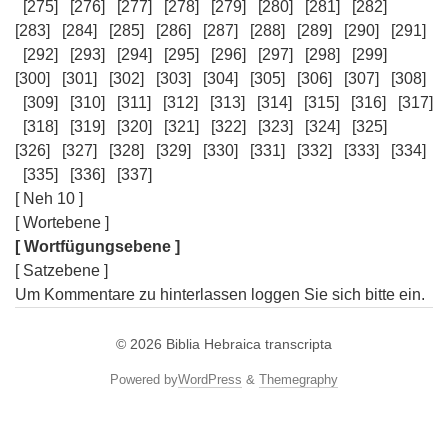
[275]
[276]
[277]
[278]
[279]
[280]
[281]
[282]
[283]
[284]
[285]
[286]
[287]
[288]
[289]
[290]
[291]
[292]
[293]
[294]
[295]
[296]
[297]
[298]
[299]
[300]
[301]
[302]
[303]
[304]
[305]
[306]
[307]
[308]
[309]
[310]
[311]
[312]
[313]
[314]
[315]
[316]
[317]
[318]
[319]
[320]
[321]
[322]
[323]
[324]
[325]
[326]
[327]
[328]
[329]
[330]
[331]
[332]
[333]
[334]
[335]
[336]
[337]
[ Neh 10 ]
[ Wortebene ]
[ Wortfügungsebene ]
[ Satzebene ]
Um Kommentare zu hinterlassen loggen Sie sich bitte ein.
© 2026
Biblia Hebraica transcripta
Powered by
WordPress
&
Themegraphy