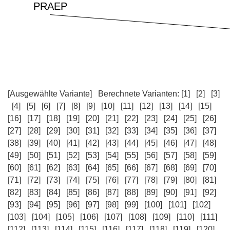
[Ausgewählte Variante]
Berechnete Varianten:
[1]
[2]
[3]
[4]
[5]
[6]
[7]
[8]
[9]
[10]
[11]
[12]
[13]
[14]
[15]
[16]
[17]
[18]
[19]
[20]
[21]
[22]
[23]
[24]
[25]
[26]
[27]
[28]
[29]
[30]
[31]
[32]
[33]
[34]
[35]
[36]
[37]
[38]
[39]
[40]
[41]
[42]
[43]
[44]
[45]
[46]
[47]
[48]
[49]
[50]
[51]
[52]
[53]
[54]
[55]
[56]
[57]
[58]
[59]
[60]
[61]
[62]
[63]
[64]
[65]
[66]
[67]
[68]
[69]
[70]
[71]
[72]
[73]
[74]
[75]
[76]
[77]
[78]
[79]
[80]
[81]
[82]
[83]
[84]
[85]
[86]
[87]
[88]
[89]
[90]
[91]
[92]
[93]
[94]
[95]
[96]
[97]
[98]
[99]
[100]
[101]
[102]
[103]
[104]
[105]
[106]
[107]
[108]
[109]
[110]
[111]
[112]
[113]
[114]
[115]
[116]
[117]
[118]
[119]
[120]