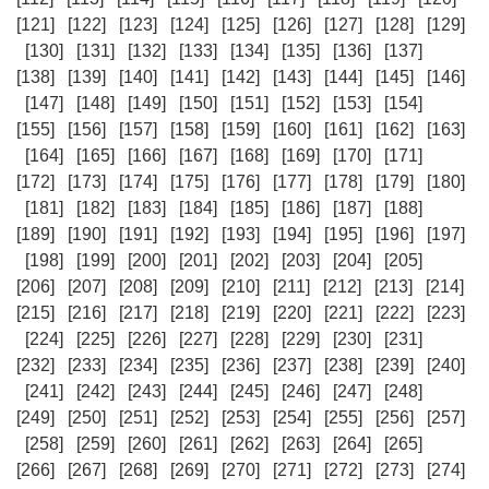
[121]
[122]
[123]
[124]
[125]
[126]
[127]
[128]
[129]
[130]
[131]
[132]
[133]
[134]
[135]
[136]
[137]
[138]
[139]
[140]
[141]
[142]
[143]
[144]
[145]
[146]
[147]
[148]
[149]
[150]
[151]
[152]
[153]
[154]
[155]
[156]
[157]
[158]
[159]
[160]
[161]
[162]
[163]
[164]
[165]
[166]
[167]
[168]
[169]
[170]
[171]
[172]
[173]
[174]
[175]
[176]
[177]
[178]
[179]
[180]
[181]
[182]
[183]
[184]
[185]
[186]
[187]
[188]
[189]
[190]
[191]
[192]
[193]
[194]
[195]
[196]
[197]
[198]
[199]
[200]
[201]
[202]
[203]
[204]
[205]
[206]
[207]
[208]
[209]
[210]
[211]
[212]
[213]
[214]
[215]
[216]
[217]
[218]
[219]
[220]
[221]
[222]
[223]
[224]
[225]
[226]
[227]
[228]
[229]
[230]
[231]
[232]
[233]
[234]
[235]
[236]
[237]
[238]
[239]
[240]
[241]
[242]
[243]
[244]
[245]
[246]
[247]
[248]
[249]
[250]
[251]
[252]
[253]
[254]
[255]
[256]
[257]
[258]
[259]
[260]
[261]
[262]
[263]
[264]
[265]
[266]
[267]
[268]
[269]
[270]
[271]
[272]
[273]
[274]