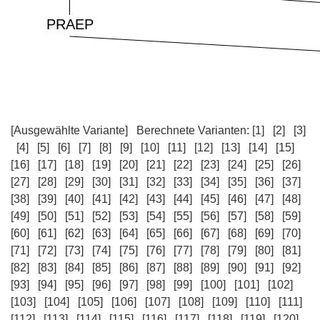
[Ausgewählte Variante]
Berechnete Varianten:
[1]
[2]
[3]
[4]
[5]
[6]
[7]
[8]
[9]
[10]
[11]
[12]
[13]
[14]
[15]
[16]
[17]
[18]
[19]
[20]
[21]
[22]
[23]
[24]
[25]
[26]
[27]
[28]
[29]
[30]
[31]
[32]
[33]
[34]
[35]
[36]
[37]
[38]
[39]
[40]
[41]
[42]
[43]
[44]
[45]
[46]
[47]
[48]
[49]
[50]
[51]
[52]
[53]
[54]
[55]
[56]
[57]
[58]
[59]
[60]
[61]
[62]
[63]
[64]
[65]
[66]
[67]
[68]
[69]
[70]
[71]
[72]
[73]
[74]
[75]
[76]
[77]
[78]
[79]
[80]
[81]
[82]
[83]
[84]
[85]
[86]
[87]
[88]
[89]
[90]
[91]
[92]
[93]
[94]
[95]
[96]
[97]
[98]
[99]
[100]
[101]
[102]
[103]
[104]
[105]
[106]
[107]
[108]
[109]
[110]
[111]
[112]
[113]
[114]
[115]
[116]
[117]
[118]
[119]
[120]