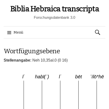
Biblia Hebraica transcripta
Forschungsdatenbank 3.0
Suchen
Menü
nach:
Springe
Wortfügungsebene
zum
Inhalt
Stellenangabe:
Neh 10,35aI.0 (0 16)