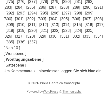
[275]
[276]
[277]
[278]
[279]
[280]
[281]
[282]
[283]
[284]
[285]
[286]
[287]
[288]
[289]
[290]
[291]
[292]
[293]
[294]
[295]
[296]
[297]
[298]
[299]
[300]
[301]
[302]
[303]
[304]
[305]
[306]
[307]
[308]
[309]
[310]
[311]
[312]
[313]
[314]
[315]
[316]
[317]
[318]
[319]
[320]
[321]
[322]
[323]
[324]
[325]
[326]
[327]
[328]
[329]
[330]
[331]
[332]
[333]
[334]
[335]
[336]
[337]
[ Neh 10 ]
[ Wortebene ]
[ Wortfügungsebene ]
[ Satzebene ]
Um Kommentare zu hinterlassen loggen Sie sich bitte ein.
© 2026
Biblia Hebraica transcripta
Powered by
WordPress
&
Themegraphy